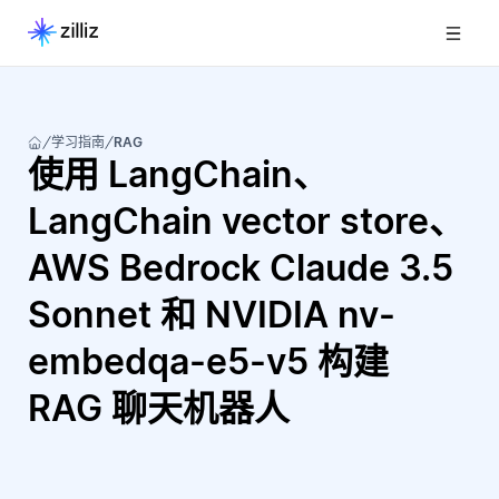
学习指南
RAG
使用 LangChain、
LangChain vector store、
AWS Bedrock Claude 3.5
Sonnet 和 NVIDIA nv-
embedqa-e5-v5 构建
RAG 聊天机器人