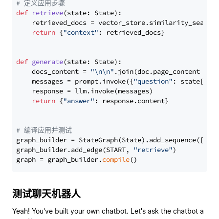
# 定义应用步骤
def
retrieve
(
state: State
):

    retrieved_docs = vector_store.similarity_search
return
 {
"context"
: retrieved_docs}

def
generate
(
state: State
):

    docs_content = 
"\n\n"
.join(doc.page_content 
for
    messages = prompt.invoke({
"question"
: state[
"qu
    response = llm.invoke(messages)

return
 {
"answer"
: response.content}

# 编译应用并测试
graph_builder = StateGraph(State).add_sequence([retr
graph_builder.add_edge(START, 
"retrieve"
)

graph = graph_builder.
compile
测试聊天机器人
Yeah! You've built your own chatbot. Let's ask the chatbot a