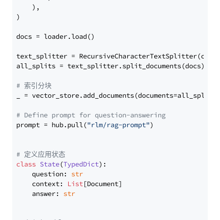
    ),

)

docs = loader.load()

text_splitter = RecursiveCharacterTextSplitter(chun
all_splits = text_splitter.split_documents(docs)

# 索引分块
_ = vector_store.add_documents(documents=all_splits)
# Define prompt for question-answering
prompt = hub.pull(
"rlm/rag-prompt"
)

# 定义应用状态
class
State
(
TypedDict
):

    question: 
str
    context: 
List
[Document]

    answer: 
str