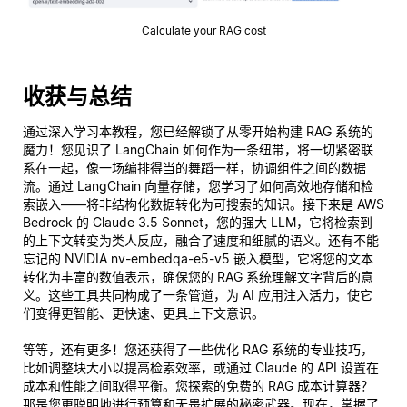
Calculate your RAG cost
收获与总结
通过深入学习本教程，您已经解锁了从零开始构建 RAG 系统的
魔力！您见识了 LangChain 如何作为一条纽带，将一切紧密联
系在一起，像一场编排得当的舞蹈一样，协调组件之间的数据
流。通过 LangChain 向量存储，您学习了如何高效地存储和检
索嵌入——将非结构化数据转化为可搜索的知识。接下来是 AWS
Bedrock 的 Claude 3.5 Sonnet，您的强大 LLM，它将检索到
的上下文转变为类人反应，融合了速度和细腻的语义。还有不能
忘记的 NVIDIA nv-embedqa-e5-v5 嵌入模型，它将您的文本
转化为丰富的数值表示，确保您的 RAG 系统理解文字背后的
意
义
。这些工具共同构成了一条管道，为 AI 应用注入活力，使它
们变得更智能、更快速、更具上下文意识。
等等，还有更多！您还获得了一些优化 RAG 系统的专业技巧，
比如调整块大小以提高检索效率，或通过 Claude 的 API 设置在
成本和性能之间取得平衡。您探索的免费的 RAG 成本计算器？
那是您更聪明地进行预算和无畏扩展的秘密武器。现在，掌握了