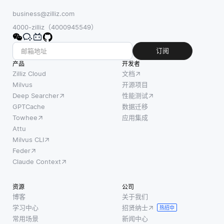
business@zilliz.com
4000-zilliz（4000945549）
订阅
产品
开发者
Zilliz Cloud
文档
Milvus
开源项目
Deep Searcher
性能测试
GPTCache
数据迁移
Towhee
应用集成
Attu
Milvus CLI
Feder
Claude Context
资源
公司
博客
关于我们
学习中心
招贤纳士
热招中
常用场景
新闻中心