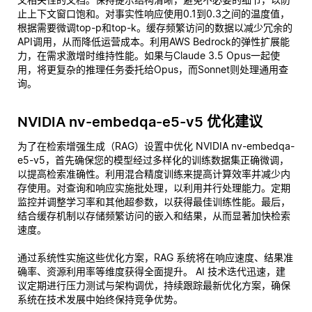
止上下文窗口饱和。对事实性响应使用0.1到0.3之间的温度值，
根据需要微调top-p和top-k。缓存频繁访问的数据以减少冗余的
API调用，从而降低运营成本。利用AWS Bedrock的弹性扩展能
力，在需求激增时维持性能。如果与Claude 3.5 Opus一起使
用，将更复杂的推理任务委托给Opus，而Sonnet则处理通用查
询。
NVIDIA nv-embedqa-e5-v5 优化建议
为了在检索增强生成（RAG）设置中优化 NVIDIA nv-embedqa-
e5-v5，首先确保您的模型经过多样化的训练数据集正确微调，
以提高检索准确性。利用混合精度训练来提高计算效率并减少内
存使用。对查询和响应实施批处理，以利用并行处理能力。定期
监控并调整学习率和其他超参数，以获得最佳训练性能。最后，
结合缓存机制以存储频繁访问的嵌入和结果，从而显著加快检索
速度。
通过系统性实施这些优化方案，RAG 系统将在响应速度、结果准
确率、资源利用率等维度获得全面提升。 AI 技术迭代迅速，建
议定期进行压力测试与架构调优，持续跟踪最新优化方案，确保
系统在技术发展中始终保持竞争优势。