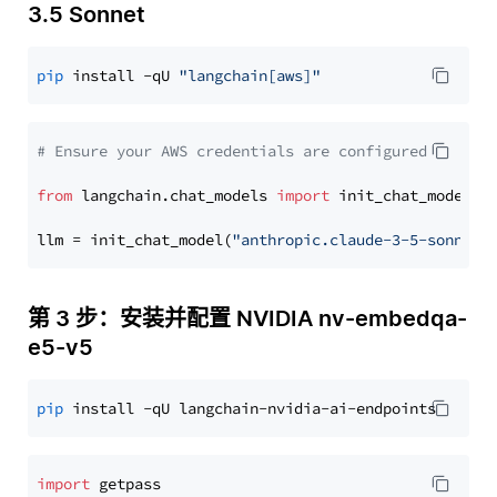
3.5 Sonnet
pip
 install -qU 
"langchain[aws]"
# Ensure your AWS credentials are configured
from
 langchain.chat_models 
import
 init_chat_model

llm = init_chat_model(
"anthropic.claude-3-5-sonnet-
第 3 步：安装并配置 NVIDIA nv-embedqa-
e5-v5
pip
import