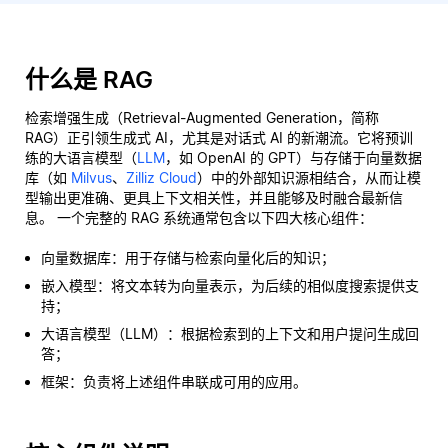
什么是 RAG
检索增强生成（Retrieval-Augmented Generation，简称
RAG）正引领生成式 AI，尤其是对话式 AI 的新潮流。它将预训
练的大语言模型（
LLM
，如 OpenAI 的 GPT）与存储于向量数据
库（如
Milvus
、
Zilliz Cloud
）中的外部知识源相结合，从而让模
型输出更准确、更具上下文相关性，并且能够及时融合最新信
息。 一个完整的 RAG 系统通常包含以下四大核心组件：
向量数据库：用于存储与检索向量化后的知识；
嵌入模型：将文本转为向量表示，为后续的相似度搜索提供支
持；
大语言模型（LLM）：根据检索到的上下文和用户提问生成回
答；
框架：负责将上述组件串联成可用的应用。