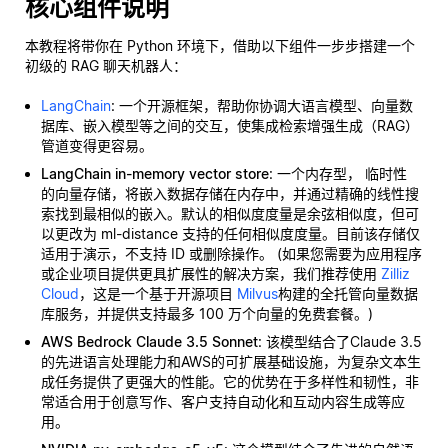
核心组件说明
本教程将带你在 Python 环境下，借助以下组件一步步搭建一个
初级的 RAG 聊天机器人：
LangChain
: 一个开源框架，帮助你协调大语言模型、向量数
据库、嵌入模型等之间的交互，使集成检索增强生成（RAG）
管道变得更容易。
LangChain in-memory vector store
: 一个内存型，
临时性
的向量存储，将嵌入数据存储在内存中，并通过精确的线性搜
索找到最相似的嵌入。默认的相似度度量是余弦相似度，但可
以更改为 ml-distance 支持的任何相似度度量。目前该存储仅
适用于演示，不支持 ID 或删除操作。 (如果您需要为应用程序
或企业项目提供更具扩展性的解决方案，我们推荐使用
Zilliz
Cloud
，这是一个基于开源项目
Milvus
构建的全托管向量数据
库服务，并提供支持最多 100 万个向量的免费套餐。)
AWS Bedrock Claude 3.5 Sonnet
: 该模型结合了Claude 3.5
的先进语言处理能力和AWS的可扩展基础设施，为复杂文本生
成任务提供了更强大的性能。它的优势在于多样性和韧性，非
常适合用于创意写作、客户支持自动化和互动内容生成等应
用。