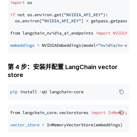
import
 os

if
 not os.environ.get(
"NVIDIA_API_KEY"
):

  os.environ[
"NVIDIA_API_KEY"
] = getpass.getpass(
"E
from langchain_nvidia_ai_endpoints 
import
NVIDIAEmb
embeddings
=
 NVIDIAEmbeddings(model=
"nvidia/nv-embe
第 4 步：安装并配置 LangChain vector
store
pip
from langchain_core.vectorstores 
import
InMemoryVec
vector_store
=