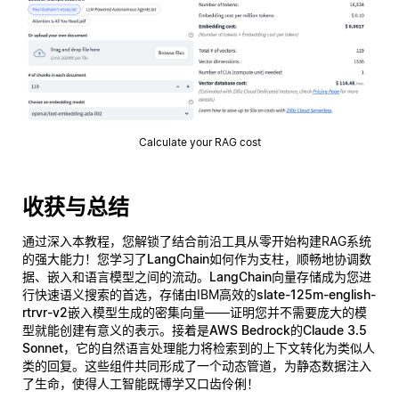
Calculate your RAG cost
收获与总结
通过深入本教程，您解锁了结合前沿工具从零开始构建RAG系统
的强大能力！您学习了
LangChain
如何作为支柱，顺畅地协调数
据、嵌入和语言模型之间的流动。
LangChain向量存储
成为您进
行快速语义搜索的首选，存储由IBM高效的
slate-125m-english-
rtrvr-v2
嵌入模型生成的密集向量——证明您并不需要庞大的模
型就能创建有意义的表示。接着是
AWS Bedrock的Claude 3.5
Sonnet
，它的自然语言处理能力将检索到的上下文转化为类似人
类的回复。这些组件共同形成了一个动态管道，为静态数据注入
了生命，使得人工智能既
博学
又
口齿伶俐
！