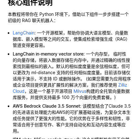
核心组件说明
本教程将带你在 Python 环境下，借助以下组件一步步搭建一个
初级的 RAG 聊天机器人：
LangChain
: 一个开源框架，帮助你协调大语言模型、向量数
据库、嵌入模型等之间的交互，使集成检索增强生成（RAG）
管道变得更容易。
LangChain in-memory vector store
: 一个内存型，
临时性
的向量存储，将嵌入数据存储在内存中，并通过精确的线性搜
索找到最相似的嵌入。默认的相似度度量是余弦相似度，但可
以更改为 ml-distance 支持的任何相似度度量。目前该存储仅
适用于演示，不支持 ID 或删除操作。 (如果您需要为应用程序
或企业项目提供更具扩展性的解决方案，我们推荐使用
Zilliz
Cloud
，这是一个基于开源项目
Milvus
构建的全托管向量数据
库服务，并提供支持最多 100 万个向量的免费套餐。)
AWS Bedrock Claude 3.5 Sonnet
: 该模型结合了Claude 3.5
的先进语言处理能力和AWS的可扩展基础设施，为复杂文本生
成任务提供了更强大的性能。它的优势在于多样性和韧性，非
常适合用于创意写作、客户支持自动化和互动内容生成等应
用。