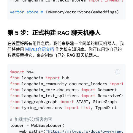
from langchain_core.vectorstores 
import
InMemoryVec
vector_store
=
第 5 步：正式构建 RAG 聊天机器人
在设置好所有组件之后，我们来搭建一个简单的聊天机器人。我
们将使用
Milvus介绍文档
作为私有知识库。你可以用你自己的
数据集替换它，来定制你自己的 RAG 聊天机器人。
import
from
 langchain 
import
from
 langchain_community.document_loaders 
import
from
 langchain_core.documents 
import
from
 langchain_text_splitters 
import
from
 langgraph.graph 
import
from
 typing_extensions 
import
List
, TypedDict

# 加载并拆分博客内容
loader = WebBaseLoader(

    web_paths=(
"https://milvus.io/docs/overview.md"
,