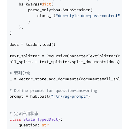
    bs_kwargs=
dict
(

        parse_only=bs4.SoupStrainer(

            class_=(
"doc-style doc-post-content"
)

        )

    ),

)

docs = loader.load()

text_splitter = RecursiveCharacterTextSplitter(chun
all_splits = text_splitter.split_documents(docs)

# 索引分块
_ = vector_store.add_documents(documents=all_splits)
# Define prompt for question-answering
prompt = hub.pull(
"rlm/rag-prompt"
)

# 定义应用状态
class
State
(
TypedDict
):

    question: 
str