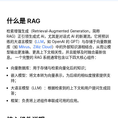
什么是 RAG
检索增强生成（Retrieval-Augmented Generation，简称
RAG）正引领生成式 AI，尤其是对话式 AI 的新潮流。它将预训
练的大语言模型（
LLM
，如 OpenAI 的 GPT）与存储于向量数据
库（如
Milvus
、
Zilliz Cloud
）中的外部知识源相结合，从而让模
型输出更准确、更具上下文相关性，并且能够及时融合最新信
息。 一个完整的 RAG 系统通常包含以下四大核心组件：
向量数据库：用于存储与检索向量化后的知识；
嵌入模型：将文本转为向量表示，为后续的相似度搜索提供支
持；
大语言模型（LLM）：根据检索到的上下文和用户提问生成回
答；
框架：负责将上述组件串联成可用的应用。