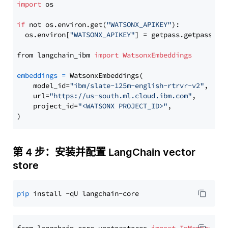
import
 os

if
 not os.environ.get(
"WATSONX_APIKEY"
):

  os.environ[
"WATSONX_APIKEY"
] = getpass.getpass(
"E
from langchain_ibm 
import
WatsonxEmbeddings
embeddings
=
 WatsonxEmbeddings(

    model_id=
"ibm/slate-125m-english-rtrvr-v2"
,

    url=
"https://us-south.ml.cloud.ibm.com"
,

    project_id=
"<WATSONX PROJECT_ID>"
,

第 4 步：安装并配置 LangChain vector
store
pip