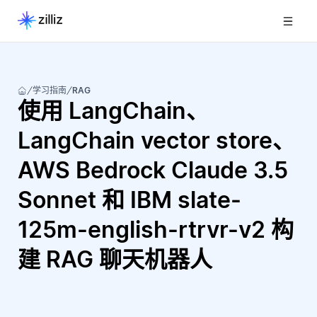
学习指南
RAG
使用 LangChain、
LangChain vector store、
AWS Bedrock Claude 3.5
Sonnet 和 IBM slate-
125m-english-rtrvr-v2 构
建 RAG 聊天机器人