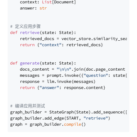
    context: 
List
[Document]

    answer: 
str
# 定义应用步骤
def
retrieve
(
state: State
):

    retrieved_docs = vector_store.similarity_search
return
 {
"context"
: retrieved_docs}

def
generate
(
state: State
):

    docs_content = 
"\n\n"
.join(doc.page_content 
for
    messages = prompt.invoke({
"question"
: state[
"qu
    response = llm.invoke(messages)

return
 {
"answer"
: response.content}

# 编译应用并测试
graph_builder = StateGraph(State).add_sequence([retr
graph_builder.add_edge(START, 
"retrieve"
)

graph = graph_builder.
compile