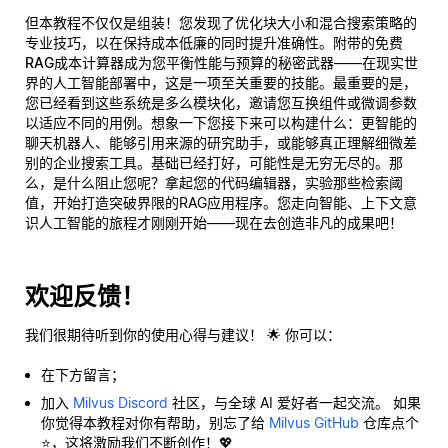
但本教程不仅仅是组装！您发现了优化块大小和混合搜索策略的
专业技巧，以在保持成本低廉的同时提升准确性。附带的
免费
RAG成本计算器
成为您平衡性能与预算的秘密武器——在现实世
界的人工智能部署中，这是一项至关重要的技能。最重要的是，
您已经看到这些系统是多么模块化，邀请您互换组件或微调参数
以适应不同的用例。想象一下您接下来可以构建什么：更智能的
聊天机器人、能够引用来源的研究助手，或能够
真正
理解细微差
别的企业搜索工具。基础已经打好，可能性是无穷无尽的。那
么，是什么阻止您呢？拿起您的代码编辑器，实验那些检索阈
值，开始打造突破界限的RAG应用程序。您走向智能、上下文意
识人工智能的旅程才刚刚开始——现在去创造
非凡
的成果吧！
欢迎反馈！
我们很期待听到你的使用心得与建议！ 🌟 你可以：
在下方留言；
加入
Milvus Discord
社区，与全球 AI 爱好者一起交流。 如果
你觉得本教程对你有帮助，别忘了给
Milvus GitHub
仓库点个
⭐，这将激励我们不断创作！💖