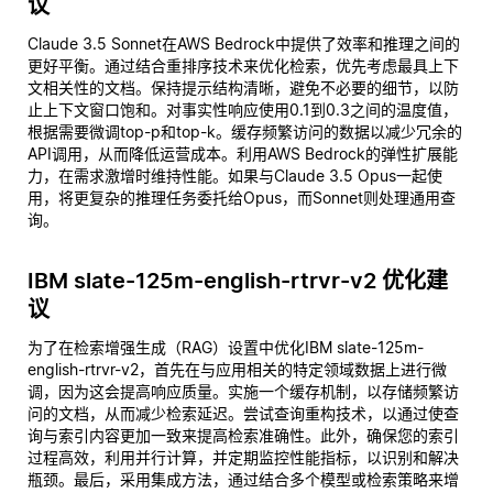
议
Claude 3.5 Sonnet在AWS Bedrock中提供了效率和推理之间的
更好平衡。通过结合重排序技术来优化检索，优先考虑最具上下
文相关性的文档。保持提示结构清晰，避免不必要的细节，以防
止上下文窗口饱和。对事实性响应使用0.1到0.3之间的温度值，
根据需要微调top-p和top-k。缓存频繁访问的数据以减少冗余的
API调用，从而降低运营成本。利用AWS Bedrock的弹性扩展能
力，在需求激增时维持性能。如果与Claude 3.5 Opus一起使
用，将更复杂的推理任务委托给Opus，而Sonnet则处理通用查
询。
IBM slate-125m-english-rtrvr-v2 优化建
议
为了在检索增强生成（RAG）设置中优化IBM slate-125m-
english-rtrvr-v2，首先在与应用相关的特定领域数据上进行微
调，因为这会提高响应质量。实施一个缓存机制，以存储频繁访
问的文档，从而减少检索延迟。尝试查询重构技术，以通过使查
询与索引内容更加一致来提高检索准确性。此外，确保您的索引
过程高效，利用并行计算，并定期监控性能指标，以识别和解决
瓶颈。最后，采用集成方法，通过结合多个模型或检索策略来增