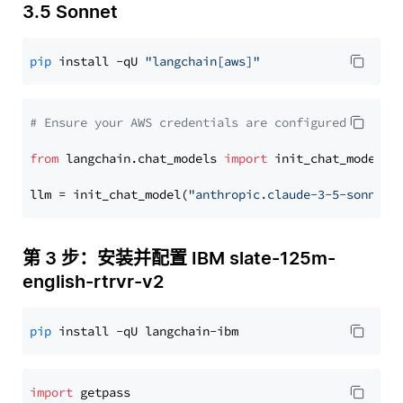
3.5 Sonnet
pip
 install -qU 
"langchain[aws]"
# Ensure your AWS credentials are configured
from
 langchain.chat_models 
import
 init_chat_model

llm = init_chat_model(
"anthropic.claude-3-5-sonnet-
第 3 步：安装并配置 IBM slate-125m-
english-rtrvr-v2
pip
import