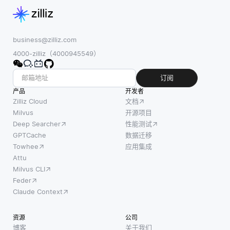
business@zilliz.com
4000-zilliz（4000945549）
订阅
产品
开发者
Zilliz Cloud
文档
Milvus
开源项目
Deep Searcher
性能测试
GPTCache
数据迁移
Towhee
应用集成
Attu
Milvus CLI
Feder
Claude Context
资源
公司
博客
关于我们