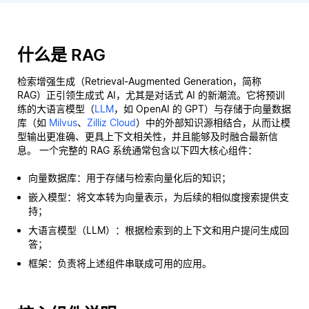
什么是 RAG
检索增强生成（Retrieval-Augmented Generation，简称
RAG）正引领生成式 AI，尤其是对话式 AI 的新潮流。它将预训
练的大语言模型（
LLM
，如 OpenAI 的 GPT）与存储于向量数据
库（如
Milvus
、
Zilliz Cloud
）中的外部知识源相结合，从而让模
型输出更准确、更具上下文相关性，并且能够及时融合最新信
息。 一个完整的 RAG 系统通常包含以下四大核心组件：
向量数据库：用于存储与检索向量化后的知识；
嵌入模型：将文本转为向量表示，为后续的相似度搜索提供支
持；
大语言模型（LLM）：根据检索到的上下文和用户提问生成回
答；
框架：负责将上述组件串联成可用的应用。