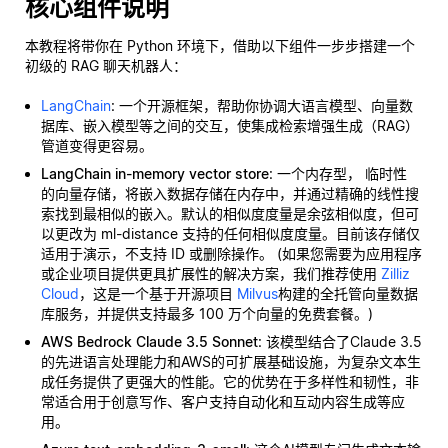
核心组件说明
本教程将带你在 Python 环境下，借助以下组件一步步搭建一个
初级的 RAG 聊天机器人：
LangChain
: 一个开源框架，帮助你协调大语言模型、向量数
据库、嵌入模型等之间的交互，使集成检索增强生成（RAG）
管道变得更容易。
LangChain in-memory vector store
: 一个内存型，
临时性
的向量存储，将嵌入数据存储在内存中，并通过精确的线性搜
索找到最相似的嵌入。默认的相似度度量是余弦相似度，但可
以更改为 ml-distance 支持的任何相似度度量。目前该存储仅
适用于演示，不支持 ID 或删除操作。 (如果您需要为应用程序
或企业项目提供更具扩展性的解决方案，我们推荐使用
Zilliz
Cloud
，这是一个基于开源项目
Milvus
构建的全托管向量数据
库服务，并提供支持最多 100 万个向量的免费套餐。)
AWS Bedrock Claude 3.5 Sonnet
: 该模型结合了Claude 3.5
的先进语言处理能力和AWS的可扩展基础设施，为复杂文本生
成任务提供了更强大的性能。它的优势在于多样性和韧性，非
常适合用于创意写作、客户支持自动化和互动内容生成等应
用。