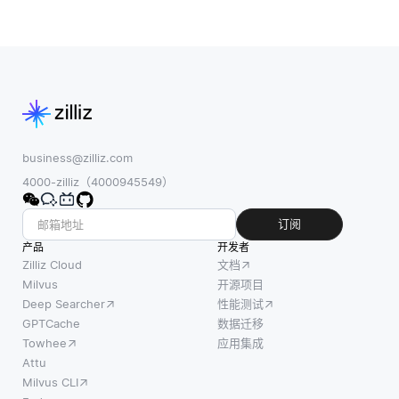
business@zilliz.com
4000-zilliz（4000945549）
订阅
产品
开发者
Zilliz Cloud
文档
Milvus
开源项目
Deep Searcher
性能测试
GPTCache
数据迁移
Towhee
应用集成
Attu
Milvus CLI