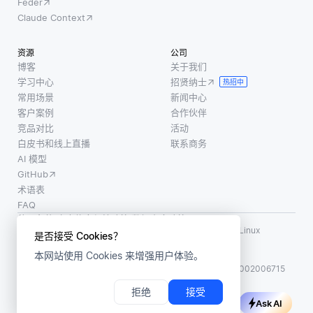
Feder
Claude Context
资源
公司
博客
关于我们
学习中心
招贤纳士
热招中
常用场景
新闻中心
客户案例
合作伙伴
竞品对比
活动
白皮书和线上直播
联系商务
AI 模型
GitHub
术语表
FAQ
使用条款
·
个人信息保护政策
·
数据安全政策
LF AI、LF AI & Data、Milvus，以及相关的开源项目名称为 Linux
是否接受 Cookies？
Foundation 所有商标
本网站使用 Cookies 来增强用户体验。
版权所有 ©2026 上海赜睿信息科技有限公司保留所有权利
ICP 备案:
沪ICP备2023014543号-1
沪公网安备31011002006715
拒绝
接受
Ask AI