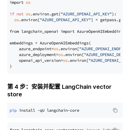
import 
os
if
not
os
.environ.get(
"AZURE_OPENAI_API_KEY"
):

os
.environ[
"AZURE_OPENAI_API_KEY"
] = getpass.getp
from langchain_openai import AzureOpenAIEmbeddings

embeddings = AzureOpenAIEmbeddings(

    azure_endpoint=
os
.environ[
"AZURE_OPENAI_ENDPOIN
    azure_deployment=
os
.environ[
"AZURE_OPENAI_DEPLO
    openai_api_version=
os
.environ[
"AZURE_OPENAI_API
第 4 步：安装并配置 LangChain vector
store
pip