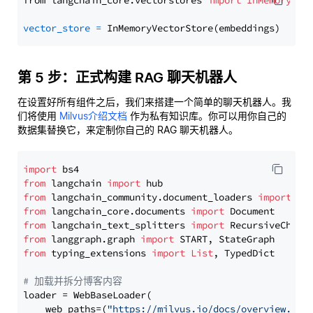
from langchain_core.vectorstores 
import
InMemoryVec
vector_store
=
第 5 步：正式构建 RAG 聊天机器人
在设置好所有组件之后，我们来搭建一个简单的聊天机器人。我
们将使用
Milvus介绍文档
作为私有知识库。你可以用你自己的
数据集替换它，来定制你自己的 RAG 聊天机器人。
import
from
 langchain 
import
from
 langchain_community.document_loaders 
import
from
 langchain_core.documents 
import
from
 langchain_text_splitters 
import
from
 langgraph.graph 
import
from
 typing_extensions 
import
List
, TypedDict

# 加载并拆分博客内容
loader = WebBaseLoader(

    web_paths=(
"https://milvus.io/docs/overview.md"
,