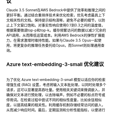
议
Claude 3.5 Sonnet在AWS Bedrock中提供了效率和推理之间的
更好平衡。通过结合重排序技术来优化检索，优先考虑最具上下
文相关性的文档。保持提示结构清晰，避免不必要的细节，以防
止上下文窗口饱和。对事实性响应使用0.1到0.3之间的温度值，
根据需要微调top-p和top-k。缓存频繁访问的数据以减少冗余的
API调用，从而降低运营成本。利用AWS Bedrock的弹性扩展能
力，在需求激增时维持性能。如果与Claude 3.5 Opus一起使
用，将更复杂的推理任务委托给Opus，而Sonnet则处理通用查
询。
Azure text-embedding-3-small 优化建议
为了优化 Azure text-embedding-3-small 模型以适应你的检索
增强生成 (RAG) 设置，考虑将输入文本批处理，以同时处理多个
请求，这可以显著提高吞吐量。使用相关关键词来微调嵌入，并
确保对文本进行预处理，以去除噪声，例如不必要的标点符号或
停用词。在检索过程中尝试不同的相似性度量，比如余弦相似
度，以提高结果的相关性。利用缓存机制存储经常访问的嵌入，
从而减少响应时间。最后，定期监测和分析性能指标，以便进行