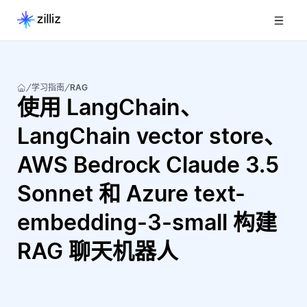
学习指南
RAG
使用 LangChain、
LangChain vector store、
AWS Bedrock Claude 3.5
Sonnet 和 Azure text-
embedding-3-small 构建
RAG 聊天机器人