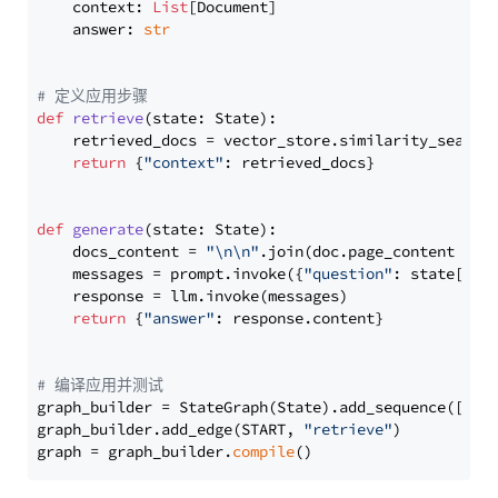
    context: 
List
[Document]

    answer: 
str
# 定义应用步骤
def
retrieve
(
state: State
):

    retrieved_docs = vector_store.similarity_search
return
 {
"context"
: retrieved_docs}

def
generate
(
state: State
):

    docs_content = 
"\n\n"
.join(doc.page_content 
for
    messages = prompt.invoke({
"question"
: state[
"qu
    response = llm.invoke(messages)

return
 {
"answer"
: response.content}

# 编译应用并测试
graph_builder = StateGraph(State).add_sequence([retr
graph_builder.add_edge(START, 
"retrieve"
)

graph = graph_builder.
compile