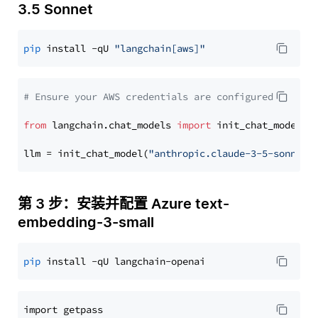
3.5 Sonnet
pip
 install -qU 
"langchain[aws]"
# Ensure your AWS credentials are configured
from
 langchain.chat_models 
import
 init_chat_model

llm = init_chat_model(
"anthropic.claude-3-5-sonnet-
第 3 步：安装并配置 Azure text-
embedding-3-small
pip
import getpass
