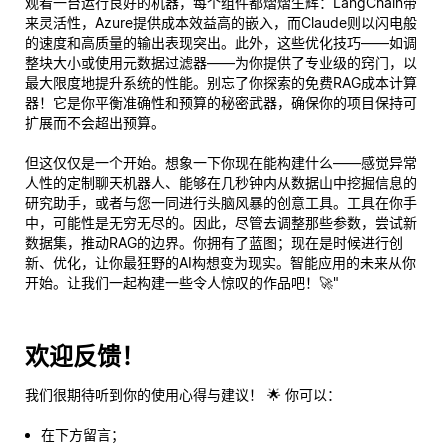
观看一台运行良好的机器，每个组件都熠熠生辉：LangChain带
来灵活性，Azure提供成本效益高的嵌入，而Claude则以闪电般
的速度和高质量的输出表现突出。此外，这些优化技巧——如调
整块大小或使用元数据过滤器——为你提供了专业级的窍门，以
最大限度地提升系统的性能。别忘了你探索的免费RAG成本计算
器！它是你平衡准确性和预算的秘密武器，确保你的项目保持可
扩展而不会超出预算。
但这仅仅是一个开始。想象一下你现在能构建什么——感觉异常
人性的定制聊天机器人、能够在几秒钟内从数据山中挖掘信息的
研究助手，或者与您一同进行头脑风暴的创意工具。工具在你手
中，可能性是无穷无尽的。因此，尽管去调整那些参数，尝试新
数据集，推动RAG的边界。你拥有了蓝图；现在是时候进行创
新、优化，让你最狂野的AI构想变为现实。智能应用的未来从
你
开始。让我们一起构建一些令人惊叹的作品吧！🚀"
欢迎反馈！
我们很期待听到你的使用心得与建议！ 🌟 你可以：
在下方留言；