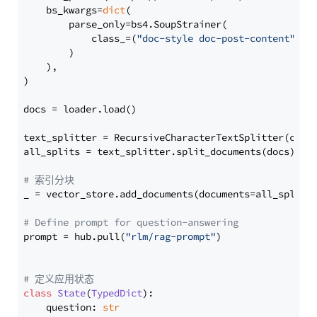
    bs_kwargs=
dict
(

        parse_only=bs4.SoupStrainer(

            class_=(
"doc-style doc-post-content"
)

        )

    ),

)

docs = loader.load()

text_splitter = RecursiveCharacterTextSplitter(chun
all_splits = text_splitter.split_documents(docs)

# 索引分块
_ = vector_store.add_documents(documents=all_splits)
# Define prompt for question-answering
prompt = hub.pull(
"rlm/rag-prompt"
)

# 定义应用状态
class
State
(
TypedDict
):

    question: 
str