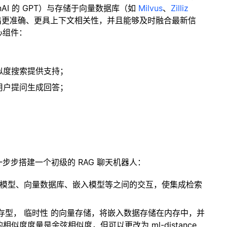
enAI 的 GPT）与存储于向量数据库（如
Milvus
、
Zilliz
出更准确、更具上下文相关性，并且能够及时融合最新信
心组件：
；
似度搜索提供支持；
用户提问生成回答；
一步步搭建一个初级的 RAG 聊天机器人：
言模型、向量数据库、嵌入模型等之间的交互，使集成检索
内存型，
临时性
的向量存储，将嵌入数据存储在内存中，并
度度量是余弦相似度，但可以更改为 ml-distance