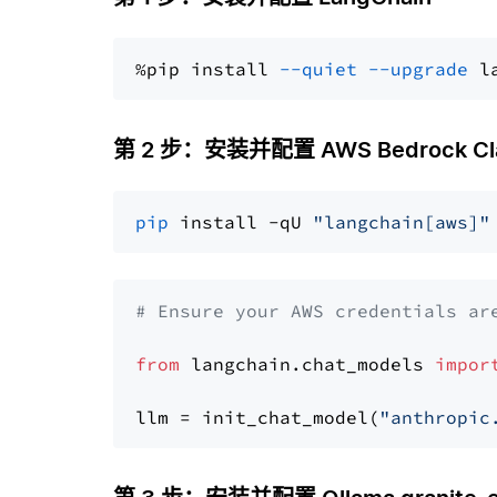
%pip install 
--quiet
--upgrade
 l
第 2 步：安装并配置 AWS Bedrock Clau
pip
 install -qU 
"langchain[aws]"
# Ensure your AWS credentials ar
from
 langchain.chat_models 
impor
llm = init_chat_model(
"anthropic