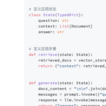
# 定义应用状态
class
State
(
TypedDict
):

    question: 
str
    context: 
List
[Document]

    answer: 
str
# 定义应用步骤
def
retrieve
(
state: State
):

    retrieved_docs = vector_stor
return
 {
"context"
: retrieved_
def
generate
(
state: State
):

    docs_content = 
"\n\n"
.join(d
    messages = prompt.invoke({
"q
    response = llm.invoke(message
return
 {
"answer"
: response.co