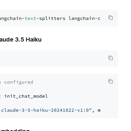
angchain-
text
de 3.5 Haiku
e configured
t
 init_chat_model

.claude-3-5-haiku-20241022-v1:0"
, model_provi