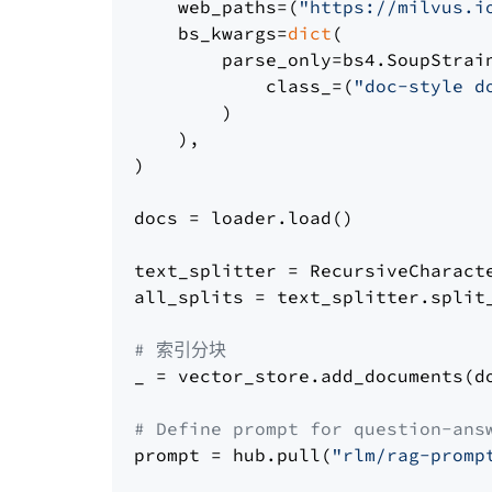
    web_paths=(
"https://milvus.i
    bs_kwargs=
dict
(

        parse_only=bs4.SoupStrain
            class_=(
"doc-style d
        )

    ),

)

docs = loader.load()

text_splitter = RecursiveCharact
all_splits = text_splitter.split_
# 索引分块
_ = vector_store.add_documents(do
# Define prompt for question-ans
prompt = hub.pull(
"rlm/rag-promp