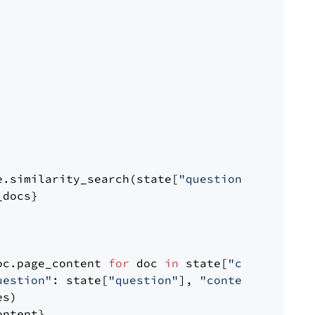
e.similarity_search(state[
"question"
])

docs}

oc.page_content 
for
 doc 
in
 state[
"context"
])

uestion"
: state[
"question"
], 
"context"
: docs_
s)

ntent}
