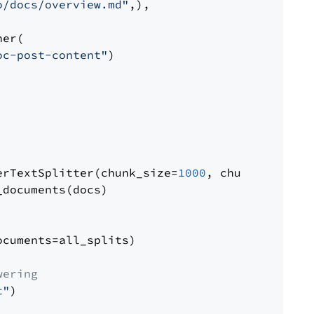
o/docs/overview.md"
,),

er(

oc-post-content"
)

erTextSplitter(chunk_size=
1000
, chunk_overlap
documents(docs)

cuments=all_splits)

wering
t"
)
