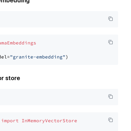
embedding
amaEmbeddings
del=
"granite-embedding"
 store
 
import
InMemoryVectorStore