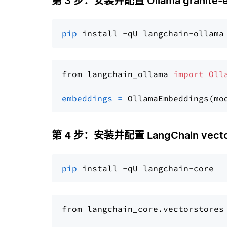
第 3 步：安装并配置 Ollama granite-
pip
from langchain_ollama 
import
Oll
embeddings
=
 OllamaEmbeddings(mo
第 4 步：安装并配置 LangChain vector
pip
from langchain_core.vectorstores