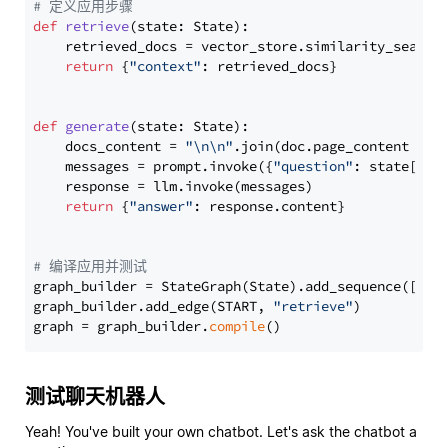
# 定义应用步骤
def
retrieve
(
state: State
):

    retrieved_docs = vector_store.similarity_search
return
 {
"context"
: retrieved_docs}

def
generate
(
state: State
):

    docs_content = 
"\n\n"
.join(doc.page_content 
for
    messages = prompt.invoke({
"question"
: state[
"qu
    response = llm.invoke(messages)

return
 {
"answer"
: response.content}

# 编译应用并测试
graph_builder = StateGraph(State).add_sequence([retr
graph_builder.add_edge(START, 
"retrieve"
)

graph = graph_builder.
compile
测试聊天机器人
Yeah! You've built your own chatbot. Let's ask the chatbot a