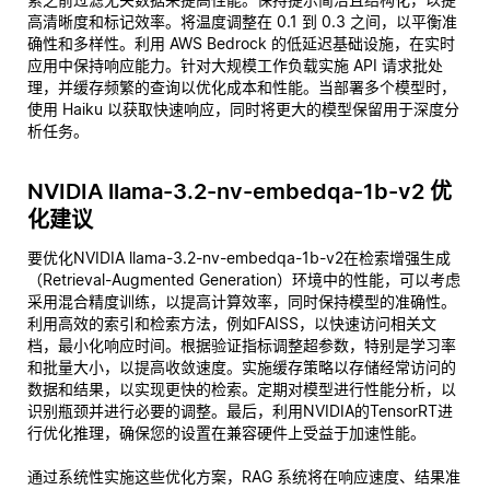
高清晰度和标记效率。将温度调整在 0.1 到 0.3 之间，以平衡准
确性和多样性。利用 AWS Bedrock 的低延迟基础设施，在实时
应用中保持响应能力。针对大规模工作负载实施 API 请求批处
理，并缓存频繁的查询以优化成本和性能。当部署多个模型时，
使用 Haiku 以获取快速响应，同时将更大的模型保留用于深度分
析任务。
NVIDIA llama-3.2-nv-embedqa-1b-v2 优
化建议
要优化NVIDIA llama-3.2-nv-embedqa-1b-v2在检索增强生成
（Retrieval-Augmented Generation）环境中的性能，可以考虑
采用混合精度训练，以提高计算效率，同时保持模型的准确性。
利用高效的索引和检索方法，例如FAISS，以快速访问相关文
档，最小化响应时间。根据验证指标调整超参数，特别是学习率
和批量大小，以提高收敛速度。实施缓存策略以存储经常访问的
数据和结果，以实现更快的检索。定期对模型进行性能分析，以
识别瓶颈并进行必要的调整。最后，利用NVIDIA的TensorRT进
行优化推理，确保您的设置在兼容硬件上受益于加速性能。
通过系统性实施这些优化方案，RAG 系统将在响应速度、结果准