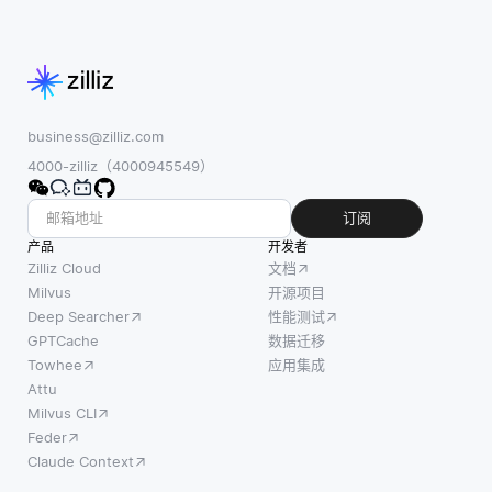
business@zilliz.com
4000-zilliz（4000945549）
订阅
产品
开发者
Zilliz Cloud
文档
Milvus
开源项目
Deep Searcher
性能测试
GPTCache
数据迁移
Towhee
应用集成
Attu
Milvus CLI
Feder
Claude Context