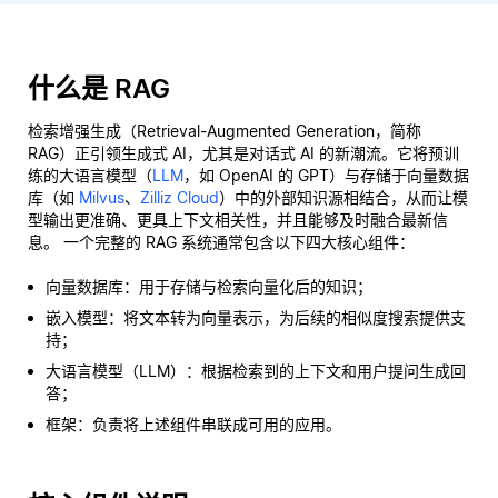
什么是 RAG
检索增强生成（Retrieval-Augmented Generation，简称
RAG）正引领生成式 AI，尤其是对话式 AI 的新潮流。它将预训
练的大语言模型（
LLM
，如 OpenAI 的 GPT）与存储于向量数据
库（如
Milvus
、
Zilliz Cloud
）中的外部知识源相结合，从而让模
型输出更准确、更具上下文相关性，并且能够及时融合最新信
息。 一个完整的 RAG 系统通常包含以下四大核心组件：
向量数据库：用于存储与检索向量化后的知识；
嵌入模型：将文本转为向量表示，为后续的相似度搜索提供支
持；
大语言模型（LLM）：根据检索到的上下文和用户提问生成回
答；
框架：负责将上述组件串联成可用的应用。