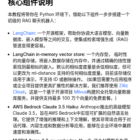
核心组件说明
本教程将带你在 Python 环境下，借助以下组件一步步搭建一个
初级的 RAG 聊天机器人：
LangChain
: 一个开源框架，帮助你协调大语言模型、向量数
据库、嵌入模型等之间的交互，使集成检索增强生成（RAG）
管道变得更容易。
LangChain in-memory vector store
: 一个内存型，
临时性
的向量存储，将嵌入数据存储在内存中，并通过精确的线性搜
索找到最相似的嵌入。默认的相似度度量是余弦相似度，但可
以更改为 ml-distance 支持的任何相似度度量。目前该存储仅
适用于演示，不支持 ID 或删除操作。 (如果您需要为应用程序
或企业项目提供更具扩展性的解决方案，我们推荐使用
Zilliz
Cloud
，这是一个基于开源项目
Milvus
构建的全托管向量数据
库服务，并提供支持最多 100 万个向量的免费套餐。)
AWS Bedrock Claude 3.5 Haiku
: Anthropic推出的高级模型
Claude 3.5，旨在AWS Bedrock中实现可扩展的自然语言处
理。它提供了增强的推理和上下文理解，使其非常适合用于对
话代理、内容生成和数据分析等应用，能够在企业环境中兼顾
速度和准确性。