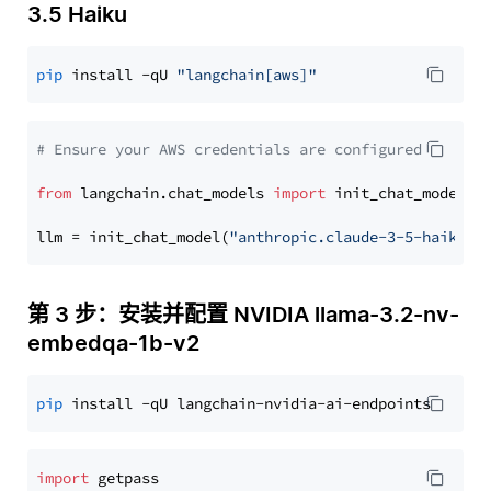
3.5 Haiku
pip
 install -qU 
"langchain[aws]"
# Ensure your AWS credentials are configured
from
 langchain.chat_models 
import
 init_chat_model

llm = init_chat_model(
"anthropic.claude-3-5-haiku-2
第 3 步：安装并配置 NVIDIA llama-3.2-nv-
embedqa-1b-v2
pip
import