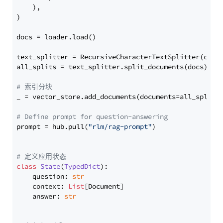
    ),

)

docs = loader.load()

text_splitter = RecursiveCharacterTextSplitter(chun
all_splits = text_splitter.split_documents(docs)

# 索引分块
_ = vector_store.add_documents(documents=all_splits)
# Define prompt for question-answering
prompt = hub.pull(
"rlm/rag-prompt"
)

# 定义应用状态
class
State
(
TypedDict
):

    question: 
str
    context: 
List
[Document]

    answer: 
str