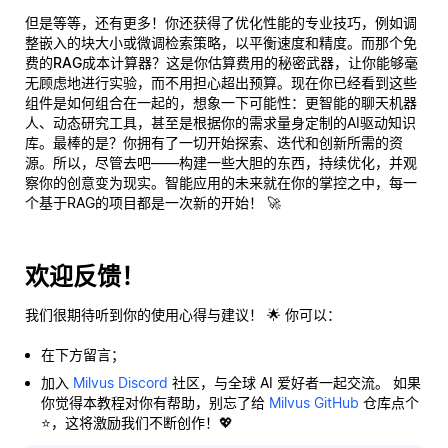
但是等等，还有更多！你还获得了优化性能的专业技巧，例如调
整嵌入的块大小或微调检索策略，以平衡速度和精度。而那个
免
费的RAG成本计算器
？这是你估算费用的秘密武器，让你能够毫
无顾虑地进行实验，而不用担心超出预算。现在你已经看到这些
组件是如何组合在一起的，想象一下可能性：更智能的聊天机器
人、动态研究工具，甚至是根据你的需求量身定制的AI驱动知识
库。最棒的是？你拥有了一切开始探索、迭代和创新所需的资
源。所以，尽管去吧——构建一些大胆的东西，持续优化，并观
察你的创意变为现实。智能应用的未来就在你的掌控之中，每一
个基于RAG的项目都是一次新的开始！ 🚀
欢迎反馈！
我们很期待听到你的使用心得与建议！ 🌟 你可以：
在下方留言；
加入
Milvus Discord
社区，与全球 AI 爱好者一起交流。 如果
你觉得本教程对你有帮助，别忘了给
Milvus GitHub
仓库点个
⭐，这将激励我们不断创作！💖