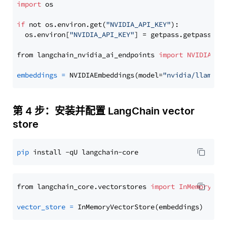
import
 os

if
 not os.environ.get(
"NVIDIA_API_KEY"
):

  os.environ[
"NVIDIA_API_KEY"
] = getpass.getpass(
"E
from langchain_nvidia_ai_endpoints 
import
NVIDIAEmb
embeddings
=
 NVIDIAEmbeddings(model=
"nvidia/llama-3
第 4 步：安装并配置 LangChain vector
store
pip
from langchain_core.vectorstores 
import
InMemoryVec
vector_store
=