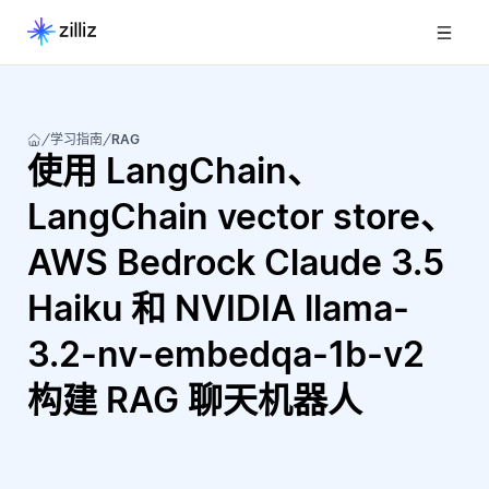
学习指南
RAG
使用 LangChain、
LangChain vector store、
AWS Bedrock Claude 3.5
Haiku 和 NVIDIA llama-
3.2-nv-embedqa-1b-v2
构建 RAG 聊天机器人