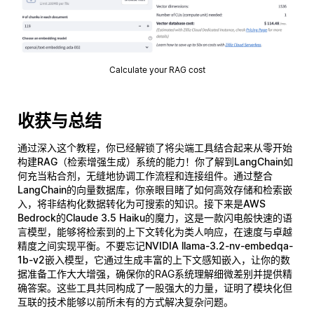
Calculate your RAG cost
收获与总结
通过深入这个教程，你已经解锁了将尖端工具结合起来从零开始
构建
RAG（检索增强生成）系统
的能力！你了解到
LangChain
如
何充当粘合剂，无缝地协调工作流程和连接组件。通过整合
LangChain的向量数据库
，你亲眼目睹了如何高效存储和检索嵌
入，将非结构化数据转化为可搜索的知识。接下来是
AWS
Bedrock的Claude 3.5 Haiku
的魔力，这是一款闪电般快速的语
言模型，能够将检索到的上下文转化为类人响应，在速度与卓越
精度之间实现平衡。不要忘记
NVIDIA llama-3.2-nv-embedqa-
1b-v2嵌入模型
，它通过生成丰富的上下文感知嵌入，让你的数
据准备工作大大增强，确保你的RAG系统理解细微差别并提供精
确答案。这些工具共同构成了一股强大的力量，证明了模块化但
互联的技术能够以前所未有的方式解决复杂问题。