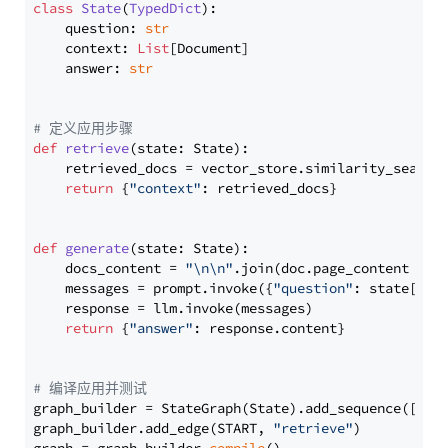
class
State
(
TypedDict
):

    question: 
str
    context: 
List
[Document]

    answer: 
str
# 定义应用步骤
def
retrieve
(
state: State
):

    retrieved_docs = vector_store.similarity_search
return
 {
"context"
: retrieved_docs}

def
generate
(
state: State
):

    docs_content = 
"\n\n"
.join(doc.page_content 
for
    messages = prompt.invoke({
"question"
: state[
"qu
    response = llm.invoke(messages)

return
 {
"answer"
: response.content}

# 编译应用并测试
graph_builder = StateGraph(State).add_sequence([retr
graph_builder.add_edge(START, 
"retrieve"
)
