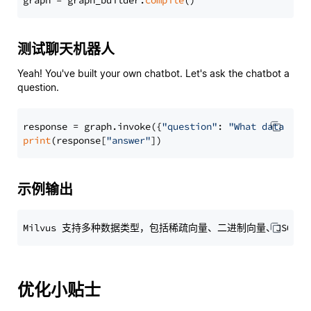
graph = graph_builder.
compile
测试聊天机器人
Yeah! You've built your own chatbot. Let's ask the chatbot a
question.
response = graph.invoke({
"question"
: 
"What data typ
print
(response[
"answer"
示例输出
优化小贴士