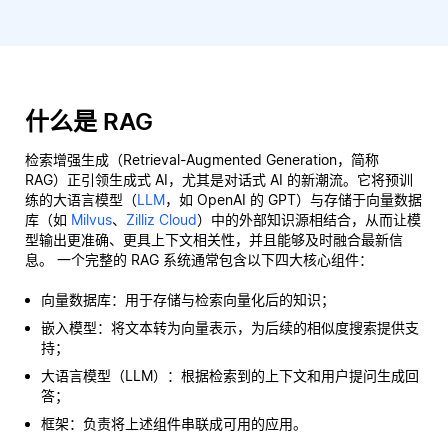
什么是 RAG
检索增强生成（Retrieval-Augmented Generation，简称
RAG）正引领生成式 AI，尤其是对话式 AI 的新潮流。它将预训
练的大语言模型（
LLM
，如 OpenAI 的 GPT）与存储于向量数据
库（如
Milvus
、
Zilliz Cloud
）中的外部知识源相结合，从而让模
型输出更准确、更具上下文相关性，并且能够及时融合最新信
息。 一个完整的 RAG 系统通常包含以下四大核心组件：
向量数据库：用于存储与检索向量化后的知识；
嵌入模型：将文本转为向量表示，为后续的相似度搜索提供支
持；
大语言模型（LLM）：根据检索到的上下文和用户提问生成回
答；
框架：负责将上述组件串联成可用的应用。