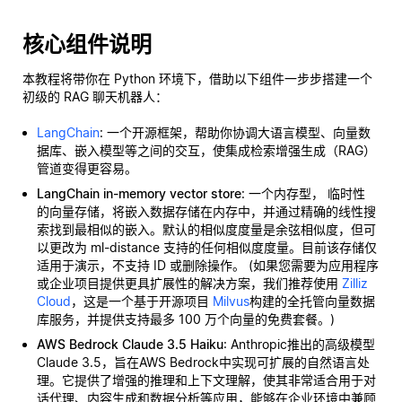
核心组件说明
本教程将带你在 Python 环境下，借助以下组件一步步搭建一个
初级的 RAG 聊天机器人：
LangChain
: 一个开源框架，帮助你协调大语言模型、向量数
据库、嵌入模型等之间的交互，使集成检索增强生成（RAG）
管道变得更容易。
LangChain in-memory vector store
: 一个内存型，
临时性
的向量存储，将嵌入数据存储在内存中，并通过精确的线性搜
索找到最相似的嵌入。默认的相似度度量是余弦相似度，但可
以更改为 ml-distance 支持的任何相似度度量。目前该存储仅
适用于演示，不支持 ID 或删除操作。 (如果您需要为应用程序
或企业项目提供更具扩展性的解决方案，我们推荐使用
Zilliz
Cloud
，这是一个基于开源项目
Milvus
构建的全托管向量数据
库服务，并提供支持最多 100 万个向量的免费套餐。)
AWS Bedrock Claude 3.5 Haiku
: Anthropic推出的高级模型
Claude 3.5，旨在AWS Bedrock中实现可扩展的自然语言处
理。它提供了增强的推理和上下文理解，使其非常适合用于对
话代理、内容生成和数据分析等应用，能够在企业环境中兼顾