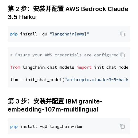
第 2 步：安装并配置 AWS Bedrock Claude
3.5 Haiku
pip
 install -qU 
"langchain[aws]"
# Ensure your AWS credentials are configured
from
 langchain.chat_models 
import
 init_chat_model

llm = init_chat_model(
"anthropic.claude-3-5-haiku-2
第 3 步：安装并配置 IBM granite-
embedding-107m-multilingual
pip