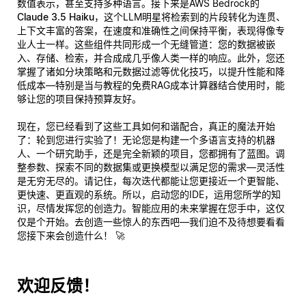
数值表示，甚至支持多种语言。接下来是AWS Bedrock的
Claude 3.5 Haiku
，这个LLM明星将检索到的片段转化为连贯、
上下文丰富的答案，在速度和准确性之间保持平衡，表现得像专
业人士一样。这些组件共同形成一个无缝管道：您的数据被嵌
入、存储、检索，并合成成几乎像人类一样的响应。此外，您还
掌握了诸如分块策略和元数据过滤等优化技巧，以提升性能和降
低成本—特别是当与教程的免费RAG成本计算器结合使用时，能
够让您的项目保持预算友好。
现在，您已经看到了这些工具如何和谐配合，真正的魔法开始
了：轮到您进行实验了！无论您是构建一个多语言支持的机器
人、一个研究助手，还是完全新颖的项目，您都拥有了蓝图。调
整参数、探索不同的数据集或更换模型以满足您的需求—灵活性
是无穷无尽的。请记住，每次迭代都能让您更接近一个更智能、
更快速、更直观的系统。所以，启动您的IDE，运用您所学的知
识，尽情发挥您的创造力。智能应用的未来掌握在您手中，这仅
仅是个开始。去创造一些惊人的东西吧—我们迫不及待想要看看
您接下来会创造什么！ 🚀
欢迎反馈！