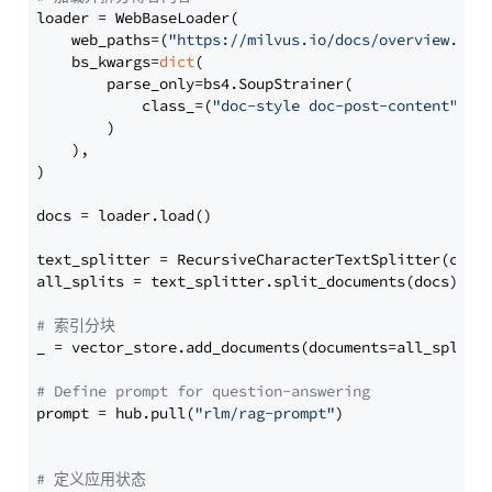
loader = WebBaseLoader(

    web_paths=(
"https://milvus.io/docs/overview.md"
,
    bs_kwargs=
dict
(

        parse_only=bs4.SoupStrainer(

            class_=(
"doc-style doc-post-content"
)

        )

    ),

)

docs = loader.load()

text_splitter = RecursiveCharacterTextSplitter(chun
all_splits = text_splitter.split_documents(docs)

# 索引分块
_ = vector_store.add_documents(documents=all_splits)
# Define prompt for question-answering
prompt = hub.pull(
"rlm/rag-prompt"
)

# 定义应用状态