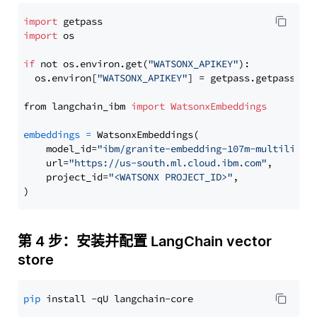
import
import
 os

if
 not os.environ.get(
"WATSONX_APIKEY"
):

  os.environ[
"WATSONX_APIKEY"
] = getpass.getpass(
"E
from langchain_ibm 
import
WatsonxEmbeddings
embeddings
=
 WatsonxEmbeddings(

    model_id=
"ibm/granite-embedding-107m-multilingu
    url=
"https://us-south.ml.cloud.ibm.com"
,

    project_id=
"<WATSONX PROJECT_ID>"
,

第 4 步：安装并配置 LangChain vector
store
pip