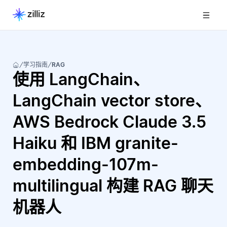
学习指南
RAG
使用 LangChain、
LangChain vector store、
AWS Bedrock Claude 3.5
Haiku 和 IBM granite-
embedding-107m-
multilingual 构建 RAG 聊天
机器人