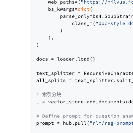
    web_paths=(
"https://milvus.i
    bs_kwargs=
dict
(

        parse_only=bs4.SoupStrain
            class_=(
"doc-style d
        )

    ),

)

docs = loader.load()

text_splitter = RecursiveCharact
all_splits = text_splitter.split_
# 索引分块
_ = vector_store.add_documents(do
# Define prompt for question-ans
prompt = hub.pull(
"rlm/rag-promp