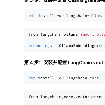
第 3 步：安装并配置 Ollama granite-
pip
from langchain_ollama 
import
Oll
embeddings
=
 OllamaEmbeddings(mo
第 4 步：安装并配置 LangChain vector
pip
from langchain_core.vectorstores