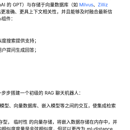
enAI 的 GPT）与存储于向量数据库（如
Milvus
、
Zilliz
出更准确、更具上下文相关性，并且能够及时融合最新信
心组件：
；
似度搜索提供支持；
用户提问生成回答；
一步步搭建一个初级的 RAG 聊天机器人：
言模型、向量数据库、嵌入模型等之间的交互，使集成检索
内存型，
临时性
的向量存储，将嵌入数据存储在内存中，并
度度量是余弦相似度，但可以更改为 ml-distance