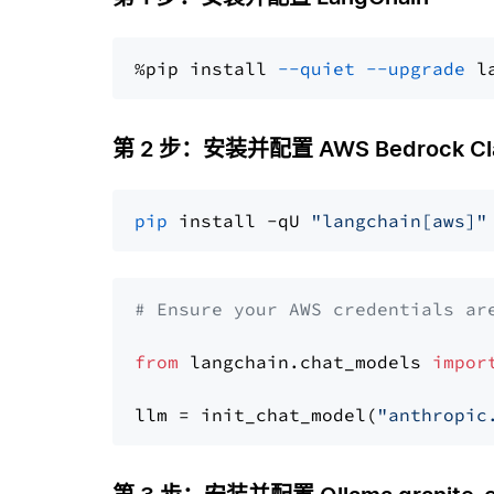
%pip install 
--quiet
--upgrade
 l
第 2 步：安装并配置 AWS Bedrock Cla
pip
 install -qU 
"langchain[aws]"
# Ensure your AWS credentials ar
from
 langchain.chat_models 
impor
llm = init_chat_model(
"anthropic