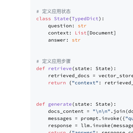
# 定义应用状态
class
State
(
TypedDict
):

    question: 
str
    context: 
List
[Document]

    answer: 
str
# 定义应用步骤
def
retrieve
(
state: State
):

    retrieved_docs = vector_stor
return
 {
"context"
: retrieved_
def
generate
(
state: State
):

    docs_content = 
"\n\n"
.join(d
    messages = prompt.invoke({
"q
    response = llm.invoke(message
return
 {
"answer"
: response.co