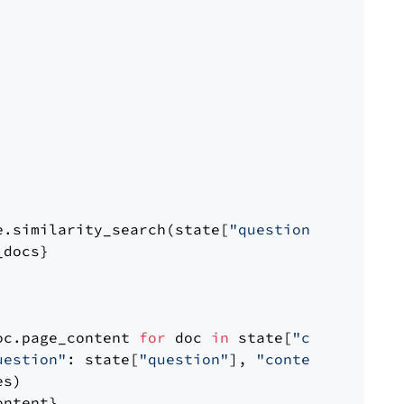
e.similarity_search(state[
"question"
])

docs}

oc.page_content 
for
 doc 
in
 state[
"context"
])

uestion"
: state[
"question"
], 
"context"
: docs_
s)

ntent}
