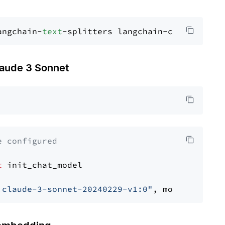
angchain-
text
ude 3 Sonnet
e configured
t
 init_chat_model

.claude-3-sonnet-20240229-v1:0"
, model_provid