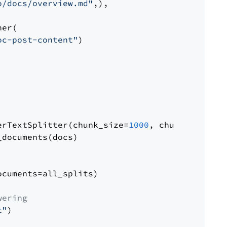
o/docs/overview.md"
,),

er(

oc-post-content"
)

erTextSplitter(chunk_size=
1000
, chunk_overlap
documents(docs)

cuments=all_splits)

wering
t"
)
