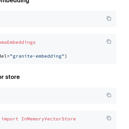
embedding
amaEmbeddings
del=
"granite-embedding"
 store
 
import
InMemoryVectorStore