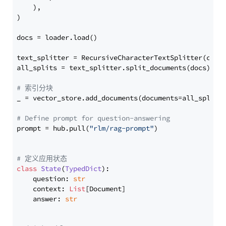
    ),

)

docs = loader.load()

text_splitter = RecursiveCharacterTextSplitter(chun
all_splits = text_splitter.split_documents(docs)

# 索引分块
_ = vector_store.add_documents(documents=all_splits)
# Define prompt for question-answering
prompt = hub.pull(
"rlm/rag-prompt"
)

# 定义应用状态
class
State
(
TypedDict
):

    question: 
str
    context: 
List
[Document]

    answer: 
str