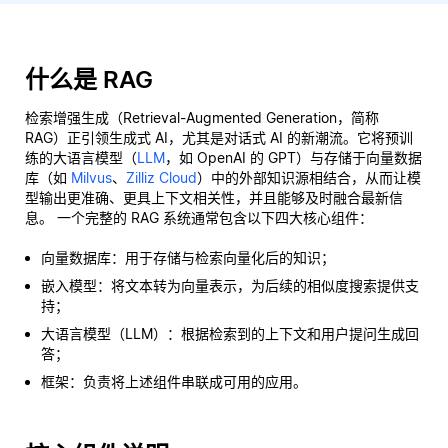
什么是 RAG
检索增强生成（Retrieval-Augmented Generation，简称
RAG）正引领生成式 AI，尤其是对话式 AI 的新潮流。它将预训
练的大语言模型（
LLM
，如 OpenAI 的 GPT）与存储于向量数据
库（如
Milvus
、
Zilliz Cloud
）中的外部知识源相结合，从而让模
型输出更准确、更具上下文相关性，并且能够及时融合最新信
息。 一个完整的 RAG 系统通常包含以下四大核心组件：
向量数据库：用于存储与检索向量化后的知识；
嵌入模型：将文本转为向量表示，为后续的相似度搜索提供支
持；
大语言模型（LLM）：根据检索到的上下文和用户提问生成回
答；
框架：负责将上述组件串联成可用的应用。