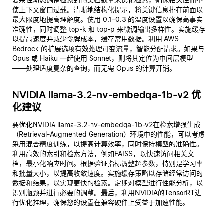
使上下文窗口过载。清晰地结构化提示，将关键信息排在前面以
最大限度地提高理解度。使用 0.1–0.3 的温度设置以确保高事实
准确性，同时调整 top-k 和 top-p 来微调输出多样性。实施缓存
以提高速度并减少令牌成本，缓存常用数据。利用 AWS
Bedrock 的扩展选项有效处理可变流量，智能分配请求。如果与
Opus 或 Haiku 一起使用 Sonnet，则将其定位为中间层模型
——处理适度复杂的查询，而无需 Opus 的计算开销。
NVIDIA llama-3.2-nv-embedqa-1b-v2 优
化建议
要优化NVIDIA llama-3.2-nv-embedqa-1b-v2在检索增强生成
（Retrieval-Augmented Generation）环境中的性能，可以考虑
采用混合精度训练，以提高计算效率，同时保持模型的准确性。
利用高效的索引和检索方法，例如FAISS，以快速访问相关文
档，最小化响应时间。根据验证指标调整超参数，特别是学习率
和批量大小，以提高收敛速度。实施缓存策略以存储经常访问的
数据和结果，以实现更快的检索。定期对模型进行性能分析，以
识别瓶颈并进行必要的调整。最后，利用NVIDIA的TensorRT进
行优化推理，确保您的设置在兼容硬件上受益于加速性能。