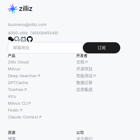
business@zilliz.com
4000-zilliz（4000945549）
订阅
产品
开发者
Zilliz Cloud
文档
Milvus
开源项目
Deep Searcher
性能测试
GPTCache
数据迁移
Towhee
应用集成
Attu
Milvus CLI
Feder
Claude Context
资源
公司
博客
关于我们