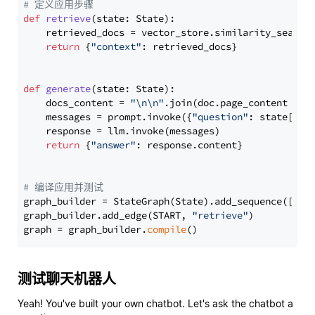
# 定义应用步骤
def
retrieve
(
state: State
):

    retrieved_docs = vector_store.similarity_search
return
 {
"context"
: retrieved_docs}

def
generate
(
state: State
):

    docs_content = 
"\n\n"
.join(doc.page_content 
for
    messages = prompt.invoke({
"question"
: state[
"qu
    response = llm.invoke(messages)

return
 {
"answer"
: response.content}

# 编译应用并测试
graph_builder = StateGraph(State).add_sequence([retr
graph_builder.add_edge(START, 
"retrieve"
)

graph = graph_builder.
compile
测试聊天机器人
Yeah! You've built your own chatbot. Let's ask the chatbot a