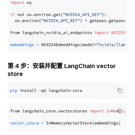
import
 os

if
 not os.environ.get(
"NVIDIA_API_KEY"
):

  os.environ[
"NVIDIA_API_KEY"
] = getpass.getpass(
"E
from langchain_nvidia_ai_endpoints 
import
NVIDIAEmb
embeddings
=
 NVIDIAEmbeddings(model=
"nvidia/llama-3
第 4 步：安装并配置 LangChain vector
store
pip
from langchain_core.vectorstores 
import
InMemoryVec
vector_store
=