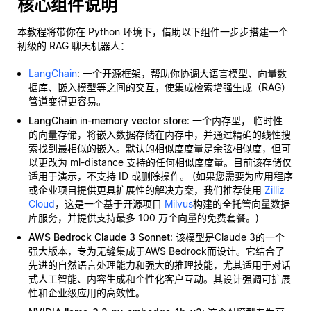
核心组件说明
本教程将带你在 Python 环境下，借助以下组件一步步搭建一个
初级的 RAG 聊天机器人：
LangChain
: 一个开源框架，帮助你协调大语言模型、向量数
据库、嵌入模型等之间的交互，使集成检索增强生成（RAG）
管道变得更容易。
LangChain in-memory vector store
: 一个内存型，
临时性
的向量存储，将嵌入数据存储在内存中，并通过精确的线性搜
索找到最相似的嵌入。默认的相似度度量是余弦相似度，但可
以更改为 ml-distance 支持的任何相似度度量。目前该存储仅
适用于演示，不支持 ID 或删除操作。 (如果您需要为应用程序
或企业项目提供更具扩展性的解决方案，我们推荐使用
Zilliz
Cloud
，这是一个基于开源项目
Milvus
构建的全托管向量数据
库服务，并提供支持最多 100 万个向量的免费套餐。)
AWS Bedrock Claude 3 Sonnet
: 该模型是Claude 3的一个
强大版本，专为无缝集成于AWS Bedrock而设计。它结合了
先进的自然语言处理能力和强大的推理技能，尤其适用于对话
式人工智能、内容生成和个性化客户互动。其设计强调可扩展
性和企业级应用的高效性。