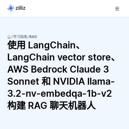
学习指南
RAG
使用 LangChain、
LangChain vector store、
AWS Bedrock Claude 3
Sonnet 和 NVIDIA llama-
3.2-nv-embedqa-1b-v2
构建 RAG 聊天机器人