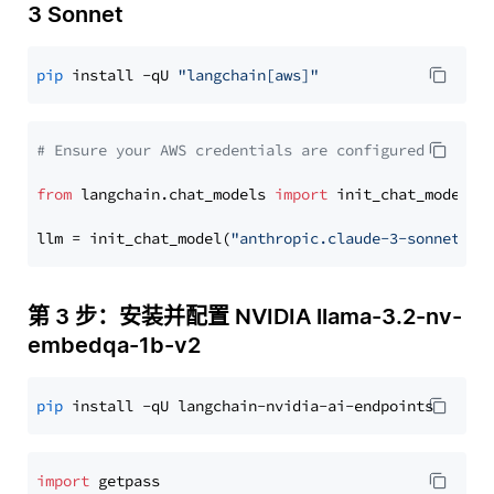
3 Sonnet
pip
 install -qU 
"langchain[aws]"
# Ensure your AWS credentials are configured
from
 langchain.chat_models 
import
 init_chat_model

llm = init_chat_model(
"anthropic.claude-3-sonnet-20
第 3 步：安装并配置 NVIDIA llama-3.2-nv-
embedqa-1b-v2
pip
import