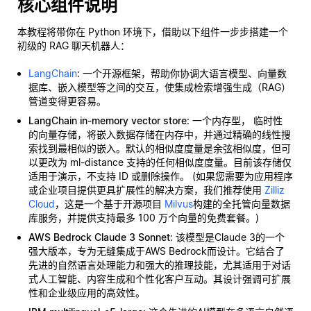
核心组件说明
本教程将带你在 Python 环境下，借助以下组件一步步搭建一个
初级的 RAG 聊天机器人：
LangChain
: 一个开源框架，帮助你协调大语言模型、向量数
据库、嵌入模型等之间的交互，使集成检索增强生成（RAG）
管道变得更容易。
LangChain in-memory vector store
: 一个内存型，
临时性
的向量存储，将嵌入数据存储在内存中，并通过精确的线性搜
索找到最相似的嵌入。默认的相似度度量是余弦相似度，但可
以更改为 ml-distance 支持的任何相似度度量。目前该存储仅
适用于演示，不支持 ID 或删除操作。 (如果您需要为应用程序
或企业项目提供更具扩展性的解决方案，我们推荐使用
Zilliz
Cloud
，这是一个基于开源项目
Milvus
构建的全托管向量数据
库服务，并提供支持最多 100 万个向量的免费套餐。)
AWS Bedrock Claude 3 Sonnet
: 该模型是Claude 3的一个
强大版本，专为无缝集成于AWS Bedrock而设计。它结合了
先进的自然语言处理能力和强大的推理技能，尤其适用于对话
式人工智能、内容生成和个性化客户互动。其设计强调可扩展
性和企业级应用的高效性。