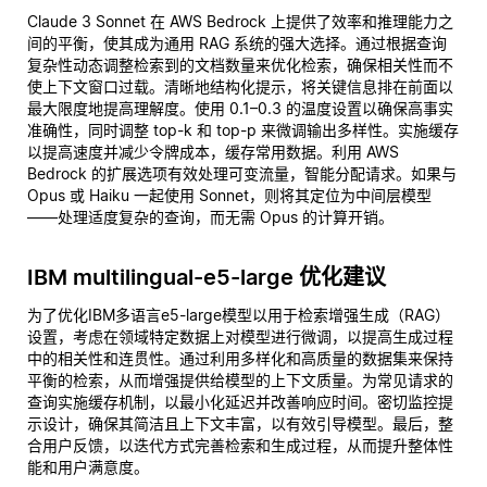
Claude 3 Sonnet 在 AWS Bedrock 上提供了效率和推理能力之
间的平衡，使其成为通用 RAG 系统的强大选择。通过根据查询
复杂性动态调整检索到的文档数量来优化检索，确保相关性而不
使上下文窗口过载。清晰地结构化提示，将关键信息排在前面以
最大限度地提高理解度。使用 0.1–0.3 的温度设置以确保高事实
准确性，同时调整 top-k 和 top-p 来微调输出多样性。实施缓存
以提高速度并减少令牌成本，缓存常用数据。利用 AWS
Bedrock 的扩展选项有效处理可变流量，智能分配请求。如果与
Opus 或 Haiku 一起使用 Sonnet，则将其定位为中间层模型
——处理适度复杂的查询，而无需 Opus 的计算开销。
IBM multilingual-e5-large 优化建议
为了优化IBM多语言e5-large模型以用于检索增强生成（RAG）
设置，考虑在领域特定数据上对模型进行微调，以提高生成过程
中的相关性和连贯性。通过利用多样化和高质量的数据集来保持
平衡的检索，从而增强提供给模型的上下文质量。为常见请求的
查询实施缓存机制，以最小化延迟并改善响应时间。密切监控提
示设计，确保其简洁且上下文丰富，以有效引导模型。最后，整
合用户反馈，以迭代方式完善检索和生成过程，从而提升整体性
能和用户满意度。