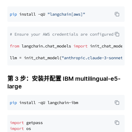
pip
 install -qU 
"langchain[aws]"
# Ensure your AWS credentials are configured
from
 langchain.chat_models 
import
 init_chat_model

llm = init_chat_model(
"anthropic.claude-3-sonnet-20
第 3 步：安装并配置 IBM multilingual-e5-
large
pip
import
import
 os
