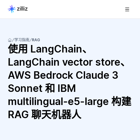
学习指南
RAG
使用 LangChain、
LangChain vector store、
AWS Bedrock Claude 3
Sonnet 和 IBM
multilingual-e5-large 构建
RAG 聊天机器人