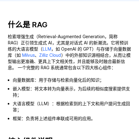
什么是 RAG
检索增强生成（Retrieval-Augmented Generation，简称
RAG）正引领生成式 AI，尤其是对话式 AI 的新潮流。它将预训
练的大语言模型（
LLM
，如 OpenAI 的 GPT）与存储于向量数据
库（如
Milvus
、
Zilliz Cloud
）中的外部知识源相结合，从而让模
型输出更准确、更具上下文相关性，并且能够及时融合最新信
息。 一个完整的 RAG 系统通常包含以下四大核心组件：
向量数据库：用于存储与检索向量化后的知识；
嵌入模型：将文本转为向量表示，为后续的相似度搜索提供支
持；
大语言模型（LLM）：根据检索到的上下文和用户提问生成回
答；
框架：负责将上述组件串联成可用的应用。