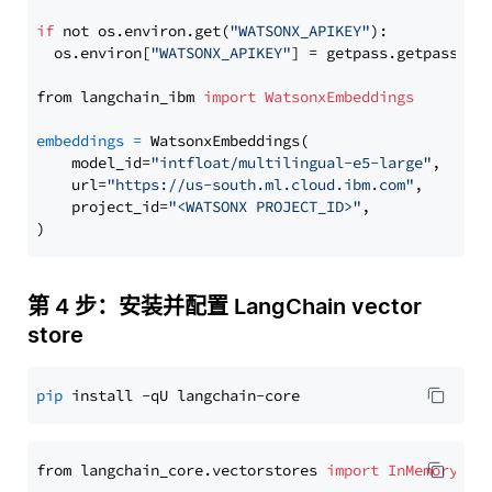
if
 not os.environ.get(
"WATSONX_APIKEY"
):

  os.environ[
"WATSONX_APIKEY"
] = getpass.getpass(
"E
from langchain_ibm 
import
WatsonxEmbeddings
embeddings
=
 WatsonxEmbeddings(

    model_id=
"intfloat/multilingual-e5-large"
,

    url=
"https://us-south.ml.cloud.ibm.com"
,

    project_id=
"<WATSONX PROJECT_ID>"
,

第 4 步：安装并配置 LangChain vector
store
pip
from langchain_core.vectorstores 
import
InMemoryVec