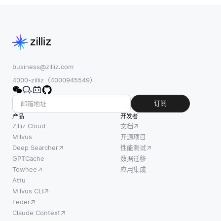
business@zilliz.com
4000-zilliz（4000945549）
订阅
产品
开发者
Zilliz Cloud
文档
Milvus
开源项目
Deep Searcher
性能测试
GPTCache
数据迁移
Towhee
应用集成
Attu
Milvus CLI
Feder
Claude Context