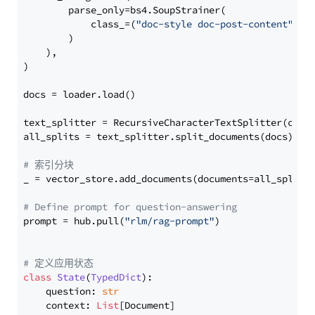
        parse_only=bs4.SoupStrainer(

            class_=(
"doc-style doc-post-content"
)

        )

    ),

)

docs = loader.load()

text_splitter = RecursiveCharacterTextSplitter(chun
all_splits = text_splitter.split_documents(docs)

# 索引分块
_ = vector_store.add_documents(documents=all_splits)
# Define prompt for question-answering
prompt = hub.pull(
"rlm/rag-prompt"
)

# 定义应用状态
class
State
(
TypedDict
):

    question: 
str
    context: 
List
[Document]
