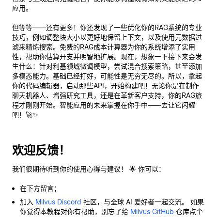
应用。
但等等——还有更多！你还发现了一些优化你的RAG系统的专业
技巧，例如调整块大小以更好地保留上下文，以及使用元数据过
滤来精炼搜索。免费的RAG成本计算器为你的系统增添了实用
性，帮助你估算开支并明智地扩展。现在，想象一下接下来会发
生什么：针对利基领域微调模型，尝试混合搜索策略，甚至添加
多模态能力。基础已经打好，可能性是无穷无尽的。所以，拿起
你的代码编辑器，启动那些API，开始构建吧！无论你是在制作
聊天机器人、增强研究工具，还是在革新客户支持，你的RAG旅
程才刚刚开始。智能应用的未来掌握在你手中——去让它闪耀
吧！🚀✨
欢迎反馈！
我们很期待听到你的使用心得与建议！ 🌟 你可以：
在下方留言；
加入
Milvus Discord
社区，与全球 AI 爱好者一起交流。 如果
你觉得本教程对你有帮助，别忘了给
Milvus GitHub
仓库点个