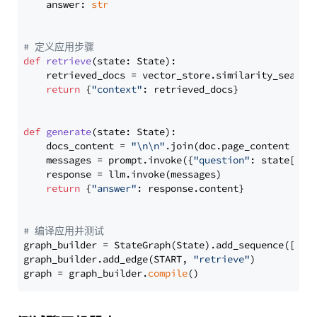
    answer: 
str
# 定义应用步骤
def
retrieve
(
state: State
):

    retrieved_docs = vector_store.similarity_search
return
 {
"context"
: retrieved_docs}

def
generate
(
state: State
):

    docs_content = 
"\n\n"
.join(doc.page_content 
for
    messages = prompt.invoke({
"question"
: state[
"qu
    response = llm.invoke(messages)

return
 {
"answer"
: response.content}

# 编译应用并测试
graph_builder = StateGraph(State).add_sequence([retr
graph_builder.add_edge(START, 
"retrieve"
)

graph = graph_builder.
compile