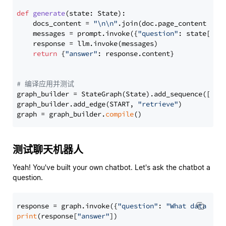
def
generate
(
state: State
):

    docs_content = 
"\n\n"
.join(doc.page_content 
for
    messages = prompt.invoke({
"question"
: state[
"qu
    response = llm.invoke(messages)

return
 {
"answer"
: response.content}

# 编译应用并测试
graph_builder = StateGraph(State).add_sequence([retr
graph_builder.add_edge(START, 
"retrieve"
)

graph = graph_builder.
compile
测试聊天机器人
Yeah! You've built your own chatbot. Let's ask the chatbot a
question.
response = graph.invoke({
"question"
: 
"What data typ
print
(response[
"answer"