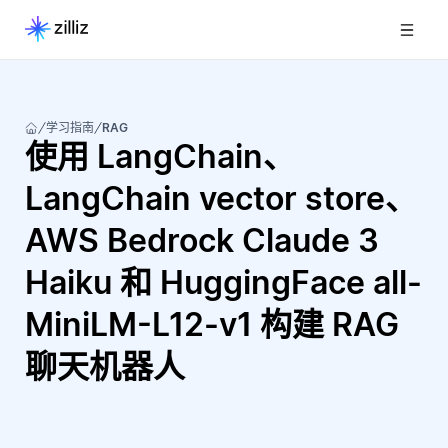
学习指南
RAG
使用 LangChain、
LangChain vector store、
AWS Bedrock Claude 3
Haiku 和 HuggingFace all-
MiniLM-L12-v1 构建 RAG
聊天机器人