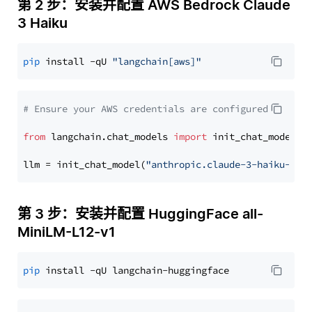
第 2 步：安装并配置 AWS Bedrock Claude
3 Haiku
pip
 install -qU 
"langchain[aws]"
# Ensure your AWS credentials are configured
from
 langchain.chat_models 
import
 init_chat_model

llm = init_chat_model(
"anthropic.claude-3-haiku-202
第 3 步：安装并配置 HuggingFace all-
MiniLM-L12-v1
pip