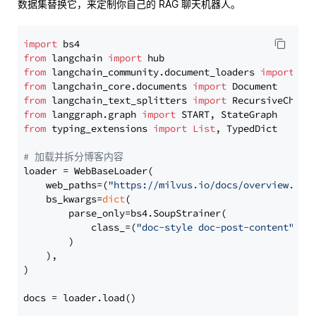
数据集替换它，来定制你自己的 RAG 聊天机器人。
import
from
 langchain 
import
from
 langchain_community.document_loaders 
import
from
 langchain_core.documents 
import
from
 langchain_text_splitters 
import
from
 langgraph.graph 
import
from
 typing_extensions 
import
List
, TypedDict

# 加载并拆分博客内容
loader = WebBaseLoader(

    web_paths=(
"https://milvus.io/docs/overview.md"
,
    bs_kwargs=
dict
(

        parse_only=bs4.SoupStrainer(

            class_=(
"doc-style doc-post-content"
)

        )

    ),

)

docs = loader.load()
