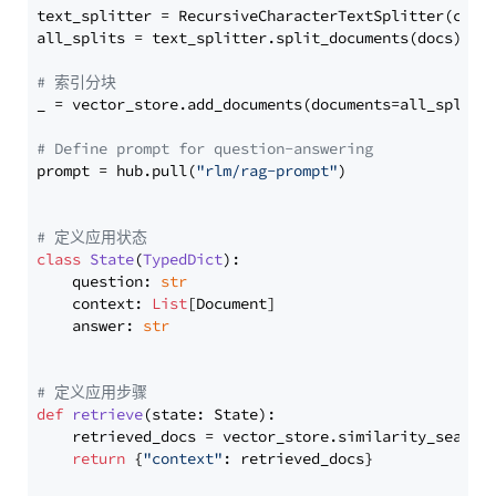
text_splitter = RecursiveCharacterTextSplitter(chun
all_splits = text_splitter.split_documents(docs)

# 索引分块
_ = vector_store.add_documents(documents=all_splits)
# Define prompt for question-answering
prompt = hub.pull(
"rlm/rag-prompt"
)

# 定义应用状态
class
State
(
TypedDict
):

    question: 
str
    context: 
List
[Document]

    answer: 
str
# 定义应用步骤
def
retrieve
(
state: State
):

    retrieved_docs = vector_store.similarity_search
return
 {
"context"
: retrieved_docs}
