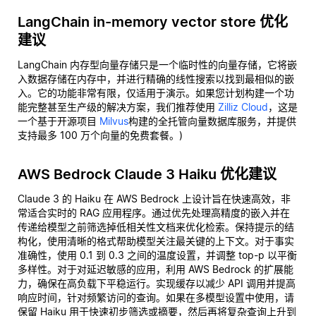
LangChain in-memory vector store 优化
建议
LangChain 内存型向量存储只是一个临时性的向量存储，它将嵌
入数据存储在内存中，并进行精确的线性搜索以找到最相似的嵌
入。它的功能非常有限，仅适用于演示。如果您计划构建一个功
能完整甚至生产级的解决方案，我们推荐使用
Zilliz Cloud
，这是
一个基于开源项目
Milvus
构建的全托管向量数据库服务，并提供
支持最多 100 万个向量的免费套餐。)
AWS Bedrock Claude 3 Haiku 优化建议
Claude 3 的 Haiku 在 AWS Bedrock 上设计旨在快速高效，非
常适合实时的 RAG 应用程序。通过优先处理高精度的嵌入并在
传递给模型之前筛选掉低相关性文档来优化检索。保持提示的结
构化，使用清晰的格式帮助模型关注最关键的上下文。对于事实
准确性，使用 0.1 到 0.3 之间的温度设置，并调整 top-p 以平衡
多样性。对于对延迟敏感的应用，利用 AWS Bedrock 的扩展能
力，确保在高负载下平稳运行。实现缓存以减少 API 调用并提高
响应时间，针对频繁访问的查询。如果在多模型设置中使用，请
保留 Haiku 用于快速初步筛选或摘要，然后再将复杂查询上升到