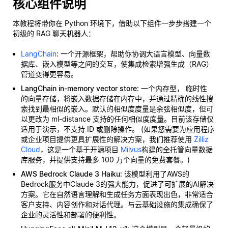
核心组件说明
本教程将带你在 Python 环境下，借助以下组件一步步搭建一个
初级的 RAG 聊天机器人：
LangChain
: 一个开源框架，帮助你协调大语言模型、向量数
据库、嵌入模型等之间的交互，使集成检索增强生成（RAG）
管道变得更容易。
LangChain in-memory vector store
: 一个内存型，
临时性
的向量存储，将嵌入数据存储在内存中，并通过精确的线性搜
索找到最相似的嵌入。默认的相似度度量是余弦相似度，但可
以更改为 ml-distance 支持的任何相似度度量。目前该存储仅
适用于演示，不支持 ID 或删除操作。 (如果您需要为应用程序
或企业项目提供更具扩展性的解决方案，我们推荐使用
Zilliz
Cloud
，这是一个基于开源项目
Milvus
构建的全托管向量数据
库服务，并提供支持最多 100 万个向量的免费套餐。)
AWS Bedrock Claude 3 Haiku
: 该模型利用了AWS的
Bedrock服务中Claude 3的强大能力，促进了可扩展的AI解决
方案。它在自然语言理解和生成任务方面表现出色，非常适合
客户支持、内容创作和对话代理。与云基础设施的集成确保了
企业的灵活性和部署的便利性。