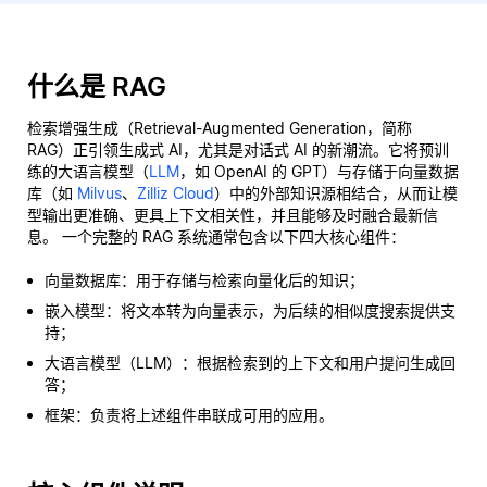
什么是 RAG
检索增强生成（Retrieval-Augmented Generation，简称
RAG）正引领生成式 AI，尤其是对话式 AI 的新潮流。它将预训
练的大语言模型（
LLM
，如 OpenAI 的 GPT）与存储于向量数据
库（如
Milvus
、
Zilliz Cloud
）中的外部知识源相结合，从而让模
型输出更准确、更具上下文相关性，并且能够及时融合最新信
息。 一个完整的 RAG 系统通常包含以下四大核心组件：
向量数据库：用于存储与检索向量化后的知识；
嵌入模型：将文本转为向量表示，为后续的相似度搜索提供支
持；
大语言模型（LLM）：根据检索到的上下文和用户提问生成回
答；
框架：负责将上述组件串联成可用的应用。