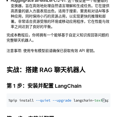
HuggingFace all-MiniLM-L12-v1
: 这个模型是一个轻量级的
变换器，旨在高效地处理自然语言理解和生成任务。它在提供
高质量的嵌入方面表现出色，适用于搜索、聚类和对话AI等多
种应用，同时保持小巧的资源占用，以实现更快的推理和部
署。非常适合资源受限的环境或移动应用程序，它在性能与效
率之间达到了良好的平衡。
完成本教程后，你将拥有一个能够基于自定义知识库回答问题的
完整聊天机器人。
注意事项
: 使用专有模型前请确保已获取有效 API 密钥。
实战：搭建 RAG 聊天机器人
第 1 步：安装并配置 LangChain
%pip install 
--quiet
--upgrade
 langchain-
text