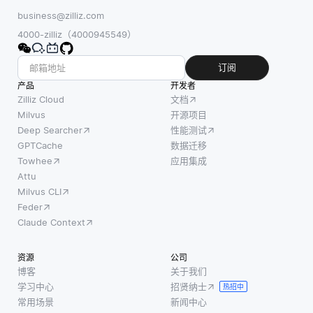
business@zilliz.com
4000-zilliz（4000945549）
订阅
产品
开发者
Zilliz Cloud
文档
Milvus
开源项目
Deep Searcher
性能测试
GPTCache
数据迁移
Towhee
应用集成
Attu
Milvus CLI
Feder
Claude Context
资源
公司
博客
关于我们
学习中心
招贤纳士
热招中
常用场景
新闻中心