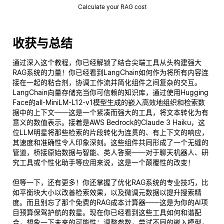
Calculate your RAG cost
收获与总结
通过深入这个教程，你已经解锁了结合尖端工具从头构建强大
RAG系统的力量！你已经看到LangChain如何作为将所有内容连
接在一起的粘合剂，协调工作流并简化组件之间复杂的交互。
LangChain向量存储充当你可信赖的知识库，通过使用Hugging
Face的all-MiniLM-L12-v1模型生成的嵌入高效地组织和检索数
据中的上下文——这是一个紧凑而强大的工具，将文本转化为有
意义的数值表示。接着是AWS Bedrock的Claude 3 Haiku，这
位LLM明星将那些检索的片段转化为连贯的、有上下文的响应，
其速度和准确性令人印象深刻。这些组件共同形成了一个无缝的
管道，桥接原始数据与智能、类人答案——对于聊天机器人、研
究工具或个性化助手等应用来说，这是一个颠覆性的改变！
但等一下，还有更多！你还掌握了优化RAG系统的专业技巧，比
如平衡块大小以改善检索效果，以及微调元数据以提升搜索精
度。而且别忘了那个免费的RAG成本计算器——这是为你的AI项
目预算保驾护航的救星。现在你已经看到这些工具如何和谐配
合，想象一下未来的可能性：调整参数，尝试不同的嵌入模型，