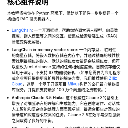
核心组件说明
本教程将带你在 Python 环境下，借助以下组件一步步搭建一个
初级的 RAG 聊天机器人：
LangChain
: 一个开源框架，帮助你协调大语言模型、向量数
据库、嵌入模型等之间的交互，使集成检索增强生成（RAG）
管道变得更容易。
LangChain in-memory vector store
: 一个内存型，
临时性
的向量存储，将嵌入数据存储在内存中，并通过精确的线性搜
索找到最相似的嵌入。默认的相似度度量是余弦相似度，但可
以更改为 ml-distance 支持的任何相似度度量。目前该存储仅
适用于演示，不支持 ID 或删除操作。 (如果您需要为应用程序
或企业项目提供更具扩展性的解决方案，我们推荐使用
Zilliz
Cloud
，这是一个基于开源项目
Milvus
构建的全托管向量数据
库服务，并提供支持最多 100 万个向量的免费套餐。)
Anthropic Claude 3.5 Haiku
: 这个模型在Claude 3的基础上
增强了对细腻语言的理解和生成能力。它在创意写作、对话式
人工智能和复杂查询处理方面表现卓越。最适合那些对回应的
清晰度和深度要求较高的任务，Claude 3.5在效率与深刻见解
之间取得了良好的平衡。