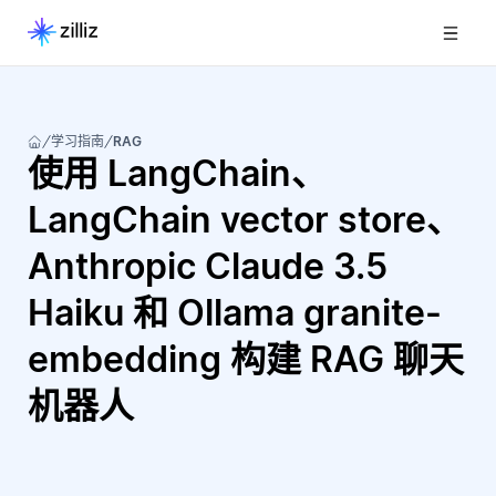
学习指南
RAG
使用 LangChain、
LangChain vector store、
Anthropic Claude 3.5
Haiku 和 Ollama granite-
embedding 构建 RAG 聊天
机器人