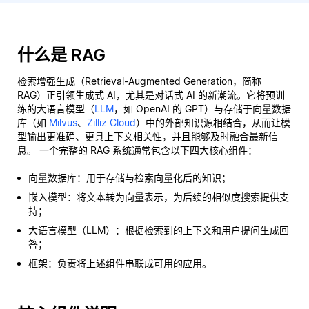
什么是 RAG
检索增强生成（Retrieval-Augmented Generation，简称
RAG）正引领生成式 AI，尤其是对话式 AI 的新潮流。它将预训
练的大语言模型（
LLM
，如 OpenAI 的 GPT）与存储于向量数据
库（如
Milvus
、
Zilliz Cloud
）中的外部知识源相结合，从而让模
型输出更准确、更具上下文相关性，并且能够及时融合最新信
息。 一个完整的 RAG 系统通常包含以下四大核心组件：
向量数据库：用于存储与检索向量化后的知识；
嵌入模型：将文本转为向量表示，为后续的相似度搜索提供支
持；
大语言模型（LLM）：根据检索到的上下文和用户提问生成回
答；
框架：负责将上述组件串联成可用的应用。