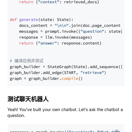
return
 {
"context"
: retrieved_docs}

def
generate
(
state: State
):

    docs_content = 
"\n\n"
.join(doc.page_content 
for
    messages = prompt.invoke({
"question"
: state[
"qu
    response = llm.invoke(messages)

return
 {
"answer"
: response.content}

# 编译应用并测试
graph_builder = StateGraph(State).add_sequence([retr
graph_builder.add_edge(START, 
"retrieve"
)

graph = graph_builder.
compile
测试聊天机器人
Yeah! You've built your own chatbot. Let's ask the chatbot a
question.