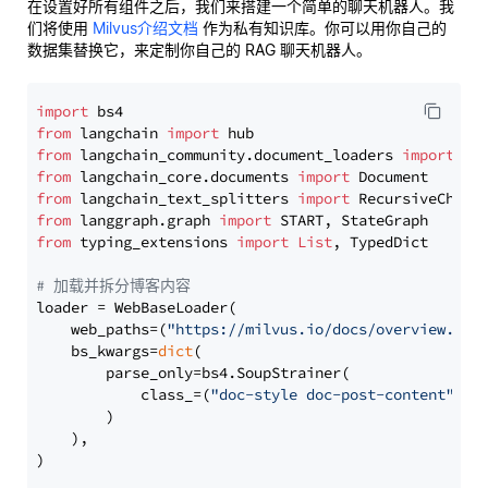
在设置好所有组件之后，我们来搭建一个简单的聊天机器人。我
们将使用
Milvus介绍文档
作为私有知识库。你可以用你自己的
数据集替换它，来定制你自己的 RAG 聊天机器人。
import
from
 langchain 
import
from
 langchain_community.document_loaders 
import
from
 langchain_core.documents 
import
from
 langchain_text_splitters 
import
from
 langgraph.graph 
import
from
 typing_extensions 
import
List
, TypedDict

# 加载并拆分博客内容
loader = WebBaseLoader(

    web_paths=(
"https://milvus.io/docs/overview.md"
,
    bs_kwargs=
dict
(

        parse_only=bs4.SoupStrainer(

            class_=(
"doc-style doc-post-content"
)

        )

    ),

)
