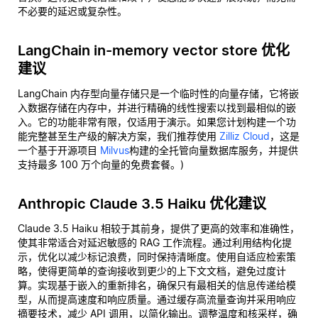
不必要的延迟或复杂性。
LangChain in-memory vector store 优化
建议
LangChain 内存型向量存储只是一个临时性的向量存储，它将嵌
入数据存储在内存中，并进行精确的线性搜索以找到最相似的嵌
入。它的功能非常有限，仅适用于演示。如果您计划构建一个功
能完整甚至生产级的解决方案，我们推荐使用
Zilliz Cloud
，这是
一个基于开源项目
Milvus
构建的全托管向量数据库服务，并提供
支持最多 100 万个向量的免费套餐。)
Anthropic Claude 3.5 Haiku 优化建议
Claude 3.5 Haiku 相较于其前身，提供了更高的效率和准确性，
使其非常适合对延迟敏感的 RAG 工作流程。通过利用结构化提
示，优化以减少标记浪费，同时保持清晰度。使用自适应检索策
略，使得更简单的查询接收到更少的上下文文档，避免过度计
算。实现基于嵌入的重新排名，确保只有最相关的信息传递给模
型，从而提高速度和响应质量。通过缓存高流量查询并采用响应
摘要技术，减少 API 调用，以简化输出。调整温度和核采样，确