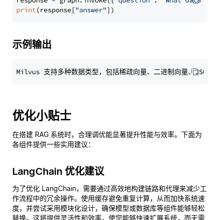
response = graph.invoke({
"question"
: 
"What data typ
print
(response[
"answer"
示例输出
优化小贴士
在搭建 RAG 系统时，合理调优能显著提升性能与效率。下面为
各组件提供一些实用建议：
LangChain 优化建议
为了优化 LangChain，需要通过高效地构建链路和代理来减少工
作流程中的冗余操作。使用缓存避免重复计算，从而加快系统速
度，并尝试采用模块化设计，确保模型或数据库等组件能够轻松
替换。这将提供灵活性和效率，使您能够快速扩展系统，而无需