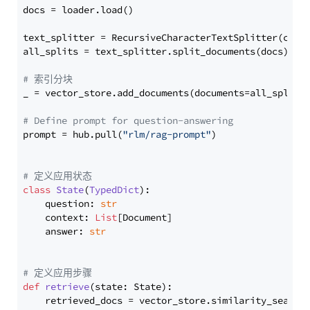
docs = loader.load()

text_splitter = RecursiveCharacterTextSplitter(chun
all_splits = text_splitter.split_documents(docs)

# 索引分块
_ = vector_store.add_documents(documents=all_splits)
# Define prompt for question-answering
prompt = hub.pull(
"rlm/rag-prompt"
)

# 定义应用状态
class
State
(
TypedDict
):

    question: 
str
    context: 
List
[Document]

    answer: 
str
# 定义应用步骤
def
retrieve
(
state: State
):

    retrieved_docs = vector_store.similarity_search