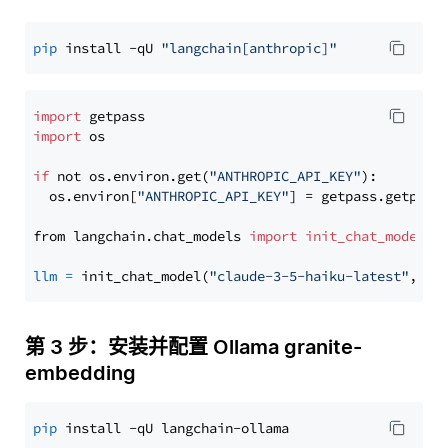
pip
 install -qU 
"langchain[anthropic]"
import
import
 os

if
 not os.environ.get(
"ANTHROPIC_API_KEY"
):

  os.environ[
"ANTHROPIC_API_KEY"
] = getpass.getpass
from langchain.chat_models 
import
init_chat_model
llm
=
 init_chat_model(
"claude-3-5-haiku-latest"
, mo
第 3 步：安装并配置 Ollama granite-
embedding
pip