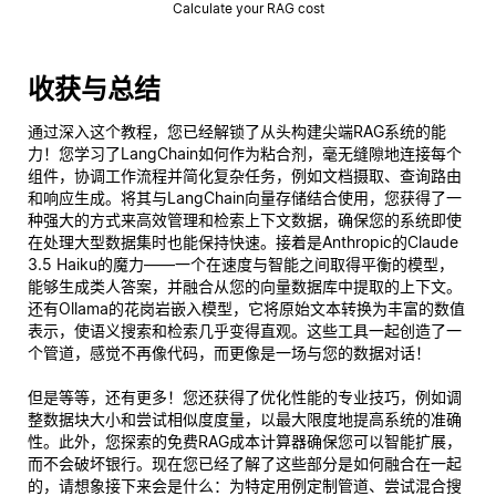
Calculate your RAG cost
收获与总结
通过深入这个教程，您已经解锁了从头构建尖端RAG系统的能
力！您学习了LangChain如何作为粘合剂，毫无缝隙地连接每个
组件，协调工作流程并简化复杂任务，例如文档摄取、查询路由
和响应生成。将其与LangChain向量存储结合使用，您获得了一
种强大的方式来高效管理和检索上下文数据，确保您的系统即使
在处理大型数据集时也能保持快速。接着是Anthropic的Claude
3.5 Haiku的魔力——一个在速度与智能之间取得平衡的模型，
能够生成类人答案，并融合从您的向量数据库中提取的上下文。
还有Ollama的花岗岩嵌入模型，它将原始文本转换为丰富的数值
表示，使语义搜索和检索几乎变得直观。这些工具一起创造了一
个管道，感觉不再像代码，而更像是一场与您的数据对话！
但是等等，还有更多！您还获得了优化性能的专业技巧，例如调
整数据块大小和尝试相似度度量，以最大限度地提高系统的准确
性。此外，您探索的免费RAG成本计算器确保您可以智能扩展，
而不会破坏银行。现在您已经了解了这些部分是如何融合在一起
的，请想象接下来会是什么：为特定用例定制管道、尝试混合搜