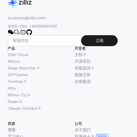
business@zilliz.com
4000-zilliz（4000945549）
订阅
产品
开发者
Zilliz Cloud
文档
Milvus
开源项目
Deep Searcher
性能测试
GPTCache
数据迁移
Towhee
应用集成
Attu
Milvus CLI
Feder
Claude Context
资源
公司
博客
关于我们
学习中心
招贤纳士
热招中