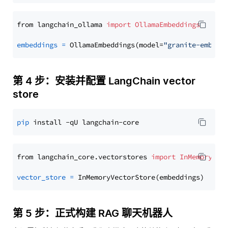
from langchain_ollama 
import
OllamaEmbeddings
embeddings
=
 OllamaEmbeddings(model=
"granite-embedd
第 4 步：安装并配置 LangChain vector
store
pip
from langchain_core.vectorstores 
import
InMemoryVec
vector_store
=
第 5 步：正式构建 RAG 聊天机器人