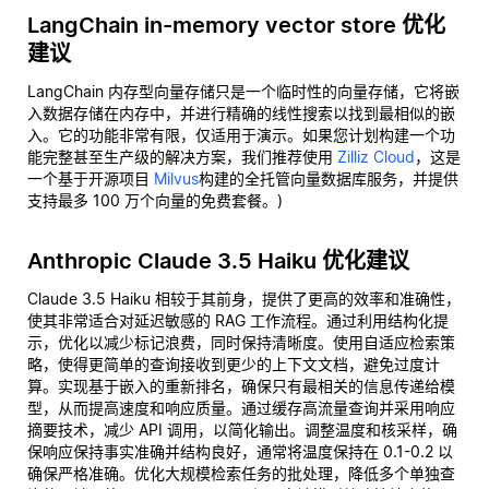
LangChain in-memory vector store 优化
建议
LangChain 内存型向量存储只是一个临时性的向量存储，它将嵌
入数据存储在内存中，并进行精确的线性搜索以找到最相似的嵌
入。它的功能非常有限，仅适用于演示。如果您计划构建一个功
能完整甚至生产级的解决方案，我们推荐使用
Zilliz Cloud
，这是
一个基于开源项目
Milvus
构建的全托管向量数据库服务，并提供
支持最多 100 万个向量的免费套餐。)
Anthropic Claude 3.5 Haiku 优化建议
Claude 3.5 Haiku 相较于其前身，提供了更高的效率和准确性，
使其非常适合对延迟敏感的 RAG 工作流程。通过利用结构化提
示，优化以减少标记浪费，同时保持清晰度。使用自适应检索策
略，使得更简单的查询接收到更少的上下文文档，避免过度计
算。实现基于嵌入的重新排名，确保只有最相关的信息传递给模
型，从而提高速度和响应质量。通过缓存高流量查询并采用响应
摘要技术，减少 API 调用，以简化输出。调整温度和核采样，确
保响应保持事实准确并结构良好，通常将温度保持在 0.1-0.2 以
确保严格准确。优化大规模检索任务的批处理，降低多个单独查