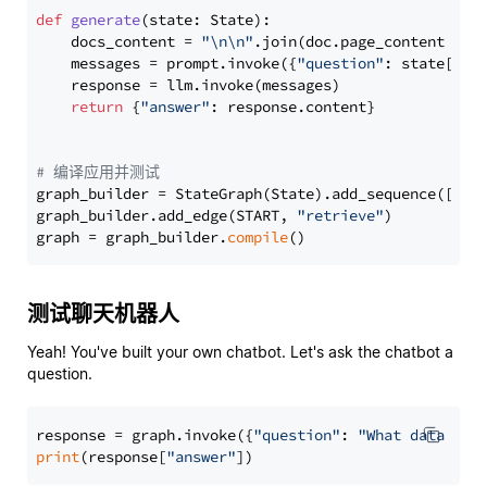
def
generate
(
state: State
):

    docs_content = 
"\n\n"
.join(doc.page_content 
for
    messages = prompt.invoke({
"question"
: state[
"qu
    response = llm.invoke(messages)

return
 {
"answer"
: response.content}

# 编译应用并测试
graph_builder = StateGraph(State).add_sequence([retr
graph_builder.add_edge(START, 
"retrieve"
)

graph = graph_builder.
compile
测试聊天机器人
Yeah! You've built your own chatbot. Let's ask the chatbot a
question.
response = graph.invoke({
"question"
: 
"What data typ
print
(response[
"answer"