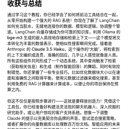
收获与总结
通过学习这个教程，你已经学会了如何将前沿工具结合在一起，
从零开始构建一个强大的 RAG 系统！你现在了解了 LangChain
如何充当胶水，无缝地连接你的数据、模型和逻辑，协调整个管
道。LangChain 向量存储成为你可靠的知识库，利用 Ollama 的
bge-m3
生成的嵌入高效地存储和检索上下文——这个模型将文
本转化为丰富的数值表示，使相似性搜索瞬间完成。接着是
Anthropic 的
Claude 3.5 Haiku
，这个操作的“大脑”，将检索到
的上下文编织成连贯、准确的回应，几乎让人感觉就像是人类。
所有这些组件共同形成了一个动态系统，其中查询触发了检索
（获取相关信息）和生成（制作智能回答）的舞蹈，同时有效控
制错觉。你还掌握了一些专业技巧，比如优化数据块大小以在速
度和准确性之间取得平衡，使用元数据过滤器来细化搜索，甚至
利用免费的 RAG 计算器来计算成本，以便让你的项目保持在预
算之内。
但这不仅仅是按照步骤进行——这就是要释放创造力！凭借这个
工具包，你已经准备好构建活灵活现的聊天机器人、深入挖掘的
研究助手，或让用户惊叹的客户支持系统。想象一下调整
Claude 的提示以完美契合你品牌的声音，尝试混合搜索策略，
或者扩展你的向量数据库以处理数百万份文档。智能应用的未来