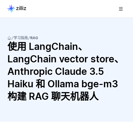
学习指南
RAG
使用 LangChain、
LangChain vector store、
Anthropic Claude 3.5
Haiku 和 Ollama bge-m3
构建 RAG 聊天机器人