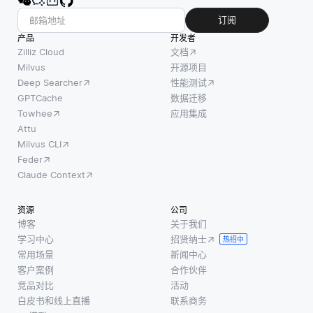
订阅
产品
开发者
Zilliz Cloud
文档
Milvus
开源项目
Deep Searcher
性能测试
GPTCache
数据迁移
Towhee
应用集成
Attu
Milvus CLI
Feder
Claude Context
资源
公司
博客
关于我们
学习中心
招贤纳士
热招中
常用场景
新闻中心
客户案例
合作伙伴
竞品对比
活动
白皮书和线上直播
联系商务