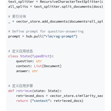
text_splitter = RecursiveCharacterTextSplitter(chun
all_splits = text_splitter.split_documents(docs)

# 索引分块
_ = vector_store.add_documents(documents=all_splits)
# Define prompt for question-answering
prompt = hub.pull(
"rlm/rag-prompt"
)

# 定义应用状态
class
State
(
TypedDict
):

    question: 
str
    context: 
List
[Document]

    answer: 
str
# 定义应用步骤
def
retrieve
(
state: State
):

    retrieved_docs = vector_store.similarity_search
return
 {
"context"
: retrieved_docs}
