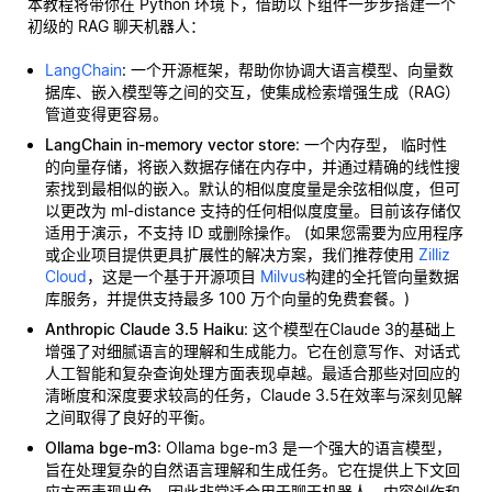
本教程将带你在 Python 环境下，借助以下组件一步步搭建一个
初级的 RAG 聊天机器人：
LangChain
: 一个开源框架，帮助你协调大语言模型、向量数
据库、嵌入模型等之间的交互，使集成检索增强生成（RAG）
管道变得更容易。
LangChain in-memory vector store
: 一个内存型，
临时性
的向量存储，将嵌入数据存储在内存中，并通过精确的线性搜
索找到最相似的嵌入。默认的相似度度量是余弦相似度，但可
以更改为 ml-distance 支持的任何相似度度量。目前该存储仅
适用于演示，不支持 ID 或删除操作。 (如果您需要为应用程序
或企业项目提供更具扩展性的解决方案，我们推荐使用
Zilliz
Cloud
，这是一个基于开源项目
Milvus
构建的全托管向量数据
库服务，并提供支持最多 100 万个向量的免费套餐。)
Anthropic Claude 3.5 Haiku
: 这个模型在Claude 3的基础上
增强了对细腻语言的理解和生成能力。它在创意写作、对话式
人工智能和复杂查询处理方面表现卓越。最适合那些对回应的
清晰度和深度要求较高的任务，Claude 3.5在效率与深刻见解
之间取得了良好的平衡。
Ollama bge-m3
: Ollama bge-m3 是一个强大的语言模型，
旨在处理复杂的自然语言理解和生成任务。它在提供上下文回
应方面表现出色，因此非常适合用于聊天机器人、内容创作和