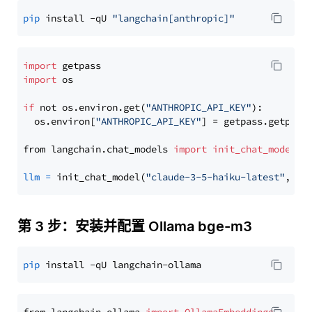
pip
 install -qU 
"langchain[anthropic]"
import
import
 os

if
 not os.environ.get(
"ANTHROPIC_API_KEY"
):

  os.environ[
"ANTHROPIC_API_KEY"
] = getpass.getpass
from langchain.chat_models 
import
init_chat_model
llm
=
 init_chat_model(
"claude-3-5-haiku-latest"
, mo
第 3 步：安装并配置 Ollama bge-m3
pip