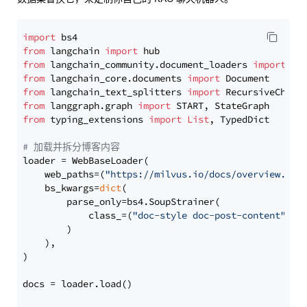
import
from
 langchain 
import
from
 langchain_community.document_loaders 
import
from
 langchain_core.documents 
import
from
 langchain_text_splitters 
import
from
 langgraph.graph 
import
from
 typing_extensions 
import
List
, TypedDict

# 加载并拆分博客内容
loader = WebBaseLoader(

    web_paths=(
"https://milvus.io/docs/overview.md"
,
    bs_kwargs=
dict
(

        parse_only=bs4.SoupStrainer(

            class_=(
"doc-style doc-post-content"
)

        )

    ),

)

docs = loader.load()
