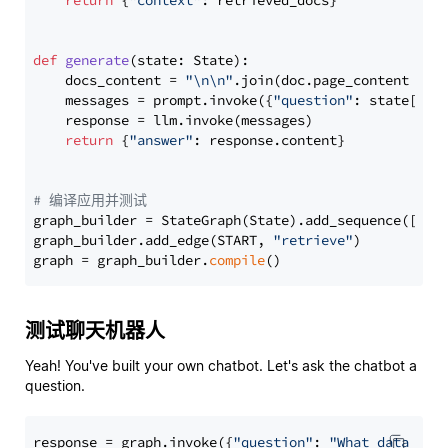
return
 {
"context"
: retrieved_docs}

def
generate
(
state: State
):

    docs_content = 
"\n\n"
.join(doc.page_content 
for
    messages = prompt.invoke({
"question"
: state[
"qu
    response = llm.invoke(messages)

return
 {
"answer"
: response.content}

# 编译应用并测试
graph_builder = StateGraph(State).add_sequence([retr
graph_builder.add_edge(START, 
"retrieve"
)

graph = graph_builder.
compile
测试聊天机器人
Yeah! You've built your own chatbot. Let's ask the chatbot a
question.
response = graph.invoke({
"question"
: 
"What data typ