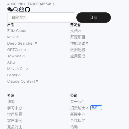
4000-zilliz（4000945549）
订阅
产品
开发者
Zilliz Cloud
文档
Milvus
开源项目
Deep Searcher
性能测试
GPTCache
数据迁移
Towhee
应用集成
Attu
Milvus CLI
Feder
Claude Context
资源
公司
博客
关于我们
学习中心
招贤纳士
热招中
常用场景
新闻中心
客户案例
合作伙伴
竞品对比
活动