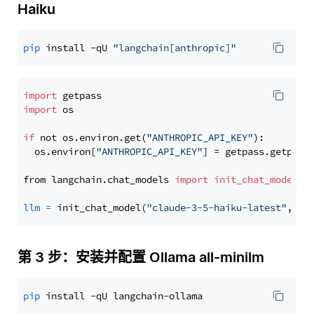
Haiku
pip
 install -qU 
"langchain[anthropic]"
import
import
 os

if
 not os.environ.get(
"ANTHROPIC_API_KEY"
):

  os.environ[
"ANTHROPIC_API_KEY"
] = getpass.getpass
from langchain.chat_models 
import
init_chat_model
llm
=
 init_chat_model(
"claude-3-5-haiku-latest"
, mo
第 3 步：安装并配置 Ollama all-minilm
pip