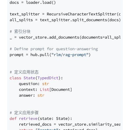
docs = loader.load()

text_splitter = RecursiveCharacterTextSplitter(chun
all_splits = text_splitter.split_documents(docs)

# 索引分块
_ = vector_store.add_documents(documents=all_splits)
# Define prompt for question-answering
prompt = hub.pull(
"rlm/rag-prompt"
)

# 定义应用状态
class
State
(
TypedDict
):

    question: 
str
    context: 
List
[Document]

    answer: 
str
# 定义应用步骤
def
retrieve
(
state: State
):

    retrieved_docs = vector_store.similarity_search