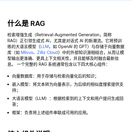
什么是 RAG
检索增强生成（Retrieval-Augmented Generation，简称
RAG）正引领生成式 AI，尤其是对话式 AI 的新潮流。它将预训
练的大语言模型（
LLM
，如 OpenAI 的 GPT）与存储于向量数据
库（如
Milvus
、
Zilliz Cloud
）中的外部知识源相结合，从而让模
型输出更准确、更具上下文相关性，并且能够及时融合最新信
息。 一个完整的 RAG 系统通常包含以下四大核心组件：
向量数据库：用于存储与检索向量化后的知识；
嵌入模型：将文本转为向量表示，为后续的相似度搜索提供支
持；
大语言模型（LLM）：根据检索到的上下文和用户提问生成回
答；
框架：负责将上述组件串联成可用的应用。