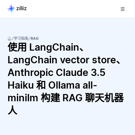
学习指南
RAG
使用 LangChain、
LangChain vector store、
Anthropic Claude 3.5
Haiku 和 Ollama all-
minilm 构建 RAG 聊天机器
人