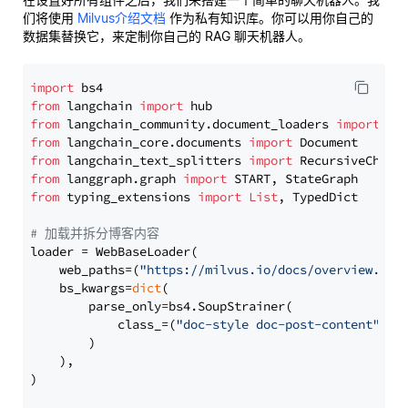
们将使用
Milvus介绍文档
作为私有知识库。你可以用你自己的
数据集替换它，来定制你自己的 RAG 聊天机器人。
import
from
 langchain 
import
from
 langchain_community.document_loaders 
import
from
 langchain_core.documents 
import
from
 langchain_text_splitters 
import
from
 langgraph.graph 
import
from
 typing_extensions 
import
List
, TypedDict

# 加载并拆分博客内容
loader = WebBaseLoader(

    web_paths=(
"https://milvus.io/docs/overview.md"
,
    bs_kwargs=
dict
(

        parse_only=bs4.SoupStrainer(

            class_=(
"doc-style doc-post-content"
)

        )

    ),

)
