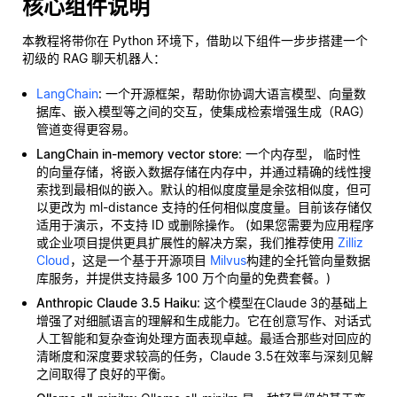
核心组件说明
本教程将带你在 Python 环境下，借助以下组件一步步搭建一个
初级的 RAG 聊天机器人：
LangChain
: 一个开源框架，帮助你协调大语言模型、向量数
据库、嵌入模型等之间的交互，使集成检索增强生成（RAG）
管道变得更容易。
LangChain in-memory vector store
: 一个内存型，
临时性
的向量存储，将嵌入数据存储在内存中，并通过精确的线性搜
索找到最相似的嵌入。默认的相似度度量是余弦相似度，但可
以更改为 ml-distance 支持的任何相似度度量。目前该存储仅
适用于演示，不支持 ID 或删除操作。 (如果您需要为应用程序
或企业项目提供更具扩展性的解决方案，我们推荐使用
Zilliz
Cloud
，这是一个基于开源项目
Milvus
构建的全托管向量数据
库服务，并提供支持最多 100 万个向量的免费套餐。)
Anthropic Claude 3.5 Haiku
: 这个模型在Claude 3的基础上
增强了对细腻语言的理解和生成能力。它在创意写作、对话式
人工智能和复杂查询处理方面表现卓越。最适合那些对回应的
清晰度和深度要求较高的任务，Claude 3.5在效率与深刻见解
之间取得了良好的平衡。