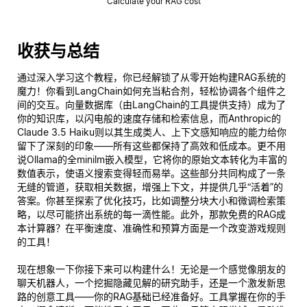
Calculate your RAG cost
收获与总结
通过深入学习这个教程，你已经解锁了从零开始构建RAG系统的
魔力！你看到LangChain如何充当粘合剂，轻松协调各个组件之
间的交互。向量数据库（由LangChain的工具提供支持）成为了
你的知识库，以闪电般的速度存储和检索信息，而Anthropic的
Claude 3.5 Haiku则以其生成类人、上下文感知响应的能力给你
留下了深刻的印象——所有这些都保持了高效和低成本。更不用
说Ollama的全minilm嵌入模型，它将你的原始文本转化为丰富的
数值表示，使语义搜索变得轻而易举。这些部分共同构成了一条
无缝的管道，获取相关数据，增强上下文，并提供几乎“活着”的
答案。你甚至探索了优化技巧，比如调整分块大小和微调检索策
略，以尽可能挤出系统的每一滴性能。此外，那款免费的RAG成
本计算器？在平衡速度、准确性和预算方面是一个改变游戏规则
的工具！
现在想象一下
你
接下来可以构建什么！无论是一个感觉像朋友的
聊天机器人，一个挖掘隐藏见解的研究助手，还是一个激发新思
路的创意工具——你的RAG基础已经准备好。工具掌握在你的手