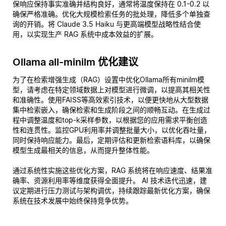
保响应保持事实准确并结构良好，通常将温度保持在 0.1-0.2 以
确保严格准确。优化大规模检索任务的批处理，降低多个单独查
询的开销。将 Claude 3.5 Haiku 与更高端模型战略性结合使
用，以实现生产 RAG 系统中成本效益的扩展。
Ollama all-minilm 优化建议
为了在检索增强生成（RAG）设置中优化Ollama所有minilm模
型，请考虑在特定领域数据上对模型进行微调，以提高其相关性
和准确性。使用FAISS等高效索引技术，以便更快地从大型数据
集中检索嵌入，确保检索和生成阶段之间的顺畅互动。在生成过
程中调整温度和top-k采样参数，以根据您的应用需求平衡创造
性和连贯性。监控GPU利用率并调整批量大小，以优化吞吐量，
同时保持响应能力。最后，定期评估和更新检索语料库，以确保
模型生成最相关的信息，从而提升整体性能。
通过系统性实施这些优化方案，RAG 系统将在响应速度、结果准
确率、资源利用率等维度获得全面提升。 AI 技术迭代迅速，建
议定期进行压力测试与架构调优，持续跟踪最新优化方案，确保
系统在技术发展中始终保持竞争优势。