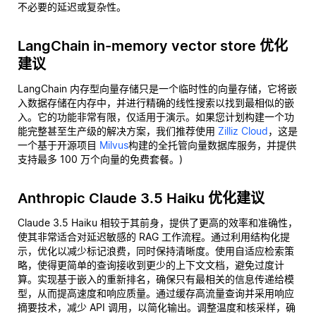
不必要的延迟或复杂性。
LangChain in-memory vector store 优化
建议
LangChain 内存型向量存储只是一个临时性的向量存储，它将嵌
入数据存储在内存中，并进行精确的线性搜索以找到最相似的嵌
入。它的功能非常有限，仅适用于演示。如果您计划构建一个功
能完整甚至生产级的解决方案，我们推荐使用
Zilliz Cloud
，这是
一个基于开源项目
Milvus
构建的全托管向量数据库服务，并提供
支持最多 100 万个向量的免费套餐。)
Anthropic Claude 3.5 Haiku 优化建议
Claude 3.5 Haiku 相较于其前身，提供了更高的效率和准确性，
使其非常适合对延迟敏感的 RAG 工作流程。通过利用结构化提
示，优化以减少标记浪费，同时保持清晰度。使用自适应检索策
略，使得更简单的查询接收到更少的上下文文档，避免过度计
算。实现基于嵌入的重新排名，确保只有最相关的信息传递给模
型，从而提高速度和响应质量。通过缓存高流量查询并采用响应
摘要技术，减少 API 调用，以简化输出。调整温度和核采样，确