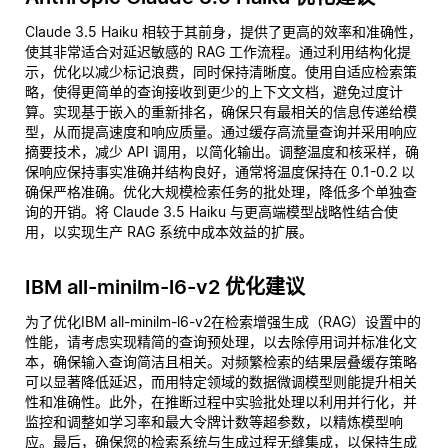
Claude 3.5 Haiku 相较于其前身，提供了更高的效率和准确性，
使其非常适合对延迟敏感的 RAG 工作流程。通过利用结构化提
示，优化以减少标记浪费，同时保持清晰度。使用自适应检索策
略，使得更简单的查询接收到更少的上下文文档，避免过度计
算。实现基于嵌入的重新排名，确保只有最相关的信息传递给模
型，从而提高速度和响应质量。通过缓存高流量查询并采用响应
摘要技术，减少 API 调用，以简化输出。调整温度和核采样，确
保响应保持事实准确并结构良好，通常将温度保持在 0.1-0.2 以
确保严格准确。优化大规模检索任务的批处理，降低多个单独查
询的开销。将 Claude 3.5 Haiku 与更高端模型战略性结合使
用，以实现生产 RAG 系统中成本效益的扩展。
IBM all-minilm-l6-v2 优化建议
为了优化IBM all-minilm-l6-v2在检索增强生成（RAG）设置中的
性能，请考虑实现精简的查询预处理，以去除停用词并标准化文
本，确保输入查询简洁且相关。对频繁检索的结果层叠缓存策略
可以显著降低延迟，而用特定领域的数据微调模型则能提升相关
性和准确性。此外，在推断过程中实验批处理以利用并行化，并
监控和调整如学习率和最大令牌计数等超参数，以精炼模型响
应。最后，确保您的检索系统与生成过程无缝集成，以保持生成