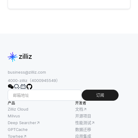
business@zilliz.com
4000-zilliz（4000945549）
订阅
产品
开发者
Zilliz Cloud
文档
Milvus
开源项目
Deep Searcher
性能测试
GPTCache
数据迁移
Towhee
应用集成