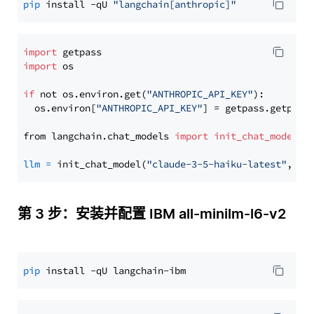
pip
 install -qU 
"langchain[anthropic]"
import
import
 os

if
 not os.environ.get(
"ANTHROPIC_API_KEY"
):

  os.environ[
"ANTHROPIC_API_KEY"
] = getpass.getpass
from langchain.chat_models 
import
init_chat_model
llm
=
 init_chat_model(
"claude-3-5-haiku-latest"
, mo
第 3 步：安装并配置 IBM all-minilm-l6-v2
pip