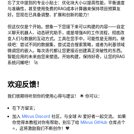
忘了文中提到的专业小贴士：优化块大小以提高性能，平衡速度
与准确性，甚至使用免费的RAG成本计算器来保持项目预算友
好。您现在已具备调整、扩展和创新的能力！
但这仅仅是个开始。想象一下您接下来可以构建的内容——自定
义聊天机器人、动态研究助手，或是增强AI的工作流程，彻底改
变人们与数据的互动方式。工具在您手中，可能性是无限的。继
续吧：尝试不同的数据集，尝试混合搜索策略，或者为利基领域
微调您的嵌入。每次迭代都让您更接近创建真正突破性的东西。
智能应用的未来由您来塑造。开始构建，保持好奇，让您的RAG
系统闪耀吧！ 🚀
欢迎反馈！
我们很期待听到你的使用心得与建议！ 🌟 你可以：
在下方留言；
加入
Milvus Discord
社区，与全球 AI 爱好者一起交流。 如果
你觉得本教程对你有帮助，别忘了给
Milvus GitHub
仓库点个
⭐，这将激励我们不断创作！💖