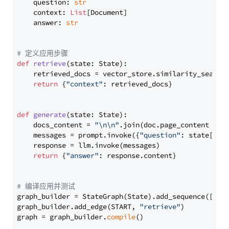
    question: 
str
    context: 
List
[Document]

    answer: 
str
# 定义应用步骤
def
retrieve
(
state: State
):

    retrieved_docs = vector_store.similarity_search
return
 {
"context"
: retrieved_docs}

def
generate
(
state: State
):

    docs_content = 
"\n\n"
.join(doc.page_content 
for
    messages = prompt.invoke({
"question"
: state[
"qu
    response = llm.invoke(messages)

return
 {
"answer"
: response.content}

# 编译应用并测试
graph_builder = StateGraph(State).add_sequence([retr
graph_builder.add_edge(START, 
"retrieve"
)

graph = graph_builder.
compile