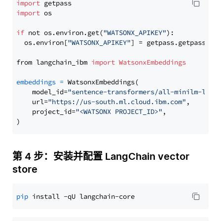
import
import
 os

if
 not os.environ.get(
"WATSONX_APIKEY"
):

  os.environ[
"WATSONX_APIKEY"
] = getpass.getpass(
"E
from langchain_ibm 
import
WatsonxEmbeddings
embeddings
=
 WatsonxEmbeddings(

    model_id=
"sentence-transformers/all-minilm-l6-v
    url=
"https://us-south.ml.cloud.ibm.com"
,

    project_id=
"<WATSONX PROJECT_ID>"
,

第 4 步：安装并配置 LangChain vector
store
pip