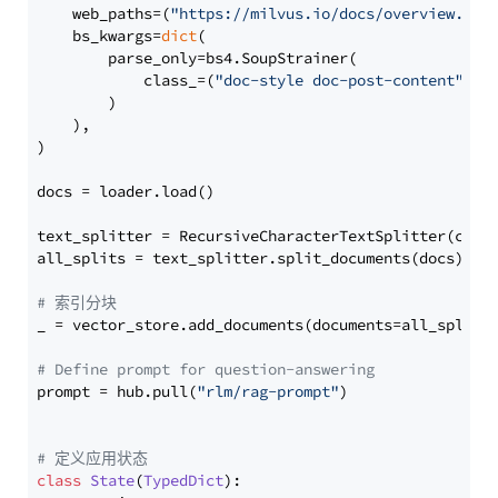
    web_paths=(
"https://milvus.io/docs/overview.md"
,
    bs_kwargs=
dict
(

        parse_only=bs4.SoupStrainer(

            class_=(
"doc-style doc-post-content"
)

        )

    ),

)

docs = loader.load()

text_splitter = RecursiveCharacterTextSplitter(chun
all_splits = text_splitter.split_documents(docs)

# 索引分块
_ = vector_store.add_documents(documents=all_splits)
# Define prompt for question-answering
prompt = hub.pull(
"rlm/rag-prompt"
)

# 定义应用状态
class
State
(
TypedDict
):
