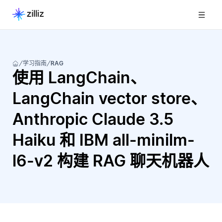
学习指南
RAG
使用 LangChain、
LangChain vector store、
Anthropic Claude 3.5
Haiku 和 IBM all-minilm-
l6-v2 构建 RAG 聊天机器人