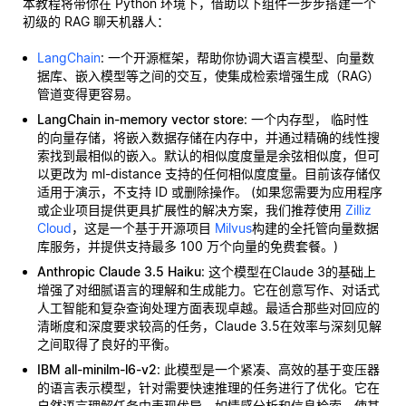
本教程将带你在 Python 环境下，借助以下组件一步步搭建一个
初级的 RAG 聊天机器人：
LangChain
: 一个开源框架，帮助你协调大语言模型、向量数
据库、嵌入模型等之间的交互，使集成检索增强生成（RAG）
管道变得更容易。
LangChain in-memory vector store
: 一个内存型，
临时性
的向量存储，将嵌入数据存储在内存中，并通过精确的线性搜
索找到最相似的嵌入。默认的相似度度量是余弦相似度，但可
以更改为 ml-distance 支持的任何相似度度量。目前该存储仅
适用于演示，不支持 ID 或删除操作。 (如果您需要为应用程序
或企业项目提供更具扩展性的解决方案，我们推荐使用
Zilliz
Cloud
，这是一个基于开源项目
Milvus
构建的全托管向量数据
库服务，并提供支持最多 100 万个向量的免费套餐。)
Anthropic Claude 3.5 Haiku
: 这个模型在Claude 3的基础上
增强了对细腻语言的理解和生成能力。它在创意写作、对话式
人工智能和复杂查询处理方面表现卓越。最适合那些对回应的
清晰度和深度要求较高的任务，Claude 3.5在效率与深刻见解
之间取得了良好的平衡。
IBM all-minilm-l6-v2
: 此模型是一个紧凑、高效的基于变压器
的语言表示模型，针对需要快速推理的任务进行了优化。它在
自然语言理解任务中表现优异，如情感分析和信息检索，使其