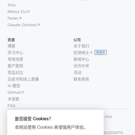
Attu
Milvus CLI
Feder
Claude Context
资源
公司
博客
关于我们
学习中心
招贤纳士
热招中
常用场景
新闻中心
客户案例
合作伙伴
竞品对比
活动
白皮书和线上直播
联系商务
AI 模型
GitHub
术语表
FAQ
使用条款
·
个人信息保护政策
·
数据安全政策
LF AI、LF AI & Data、Milvus，以及相关的开源项目名称为 Linux
是否接受 Cookies？
Foundation 所有商标
本网站使用 Cookies 来增强用户体验。
版权所有 ©2026 上海赜睿信息科技有限公司保留所有权利
ICP 备案:
沪ICP备2023014543号-1
沪公网安备31011002006715