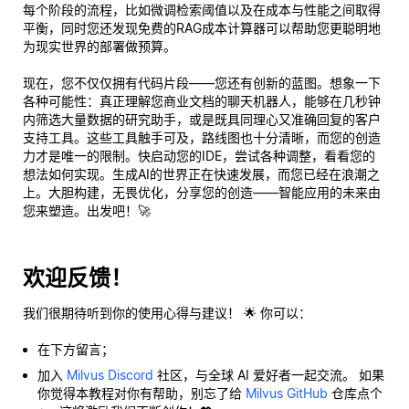
每个阶段的流程，比如微调检索阈值以及在成本与性能之间取得
平衡，同时您还发现免费的RAG成本计算器可以帮助您更聪明地
为现实世界的部署做预算。
现在，您不仅仅拥有代码片段——您还有创新的蓝图。想象一下
各种可能性：真正理解您商业文档的聊天机器人，能够在几秒钟
内筛选大量数据的研究助手，或是既具同理心又准确回复的客户
支持工具。这些工具触手可及，路线图也十分清晰，而您的创造
力才是唯一的限制。快启动您的IDE，尝试各种调整，看看您的
想法如何实现。生成AI的世界正在快速发展，而您已经在浪潮之
上。大胆构建，无畏优化，分享您的创造——智能应用的未来由
您来塑造。出发吧！🚀
欢迎反馈！
我们很期待听到你的使用心得与建议！ 🌟 你可以：
在下方留言；
加入
Milvus Discord
社区，与全球 AI 爱好者一起交流。 如果
你觉得本教程对你有帮助，别忘了给
Milvus GitHub
仓库点个