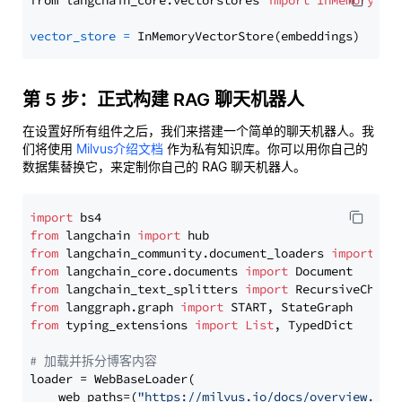
from langchain_core.vectorstores 
import
InMemoryVec
vector_store
=
第 5 步：正式构建 RAG 聊天机器人
在设置好所有组件之后，我们来搭建一个简单的聊天机器人。我
们将使用
Milvus介绍文档
作为私有知识库。你可以用你自己的
数据集替换它，来定制你自己的 RAG 聊天机器人。
import
from
 langchain 
import
from
 langchain_community.document_loaders 
import
from
 langchain_core.documents 
import
from
 langchain_text_splitters 
import
from
 langgraph.graph 
import
from
 typing_extensions 
import
List
, TypedDict

# 加载并拆分博客内容
loader = WebBaseLoader(

    web_paths=(
"https://milvus.io/docs/overview.md"
,