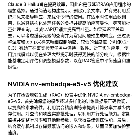
Claude 3 Haiku旨在提高效率，因此它是低延迟RAG应用程序的
理想选择。通过简洁地构建提示、删除冗余文本，并有效利用系
统消息来指导响应，来优化令牌的使用。在适用时使用函数调
用，以减轻结构化处理任务的负担并提高响应可靠性。尽可能批
量处理查询，以减少API开销并提高吞吐量。如果延迟至关重
要，可以考虑缓存频繁的查询并为常见问题预生成响应。通过调
整温度和top-p采样来精细控制响应；较低的温度值（例如0.2-
0.3）有助于在事实检索任务中保持一致性。对于实时应用，使
用流式模式以便在处理大型提示时获得更快的部分响应。根据性
能基准定期评估和调整模型参数，以在RAG管道中平衡速度和准
确性。
NVIDIA nv-embedqa-e5-v5 优化建议
为了在检索增强生成（RAG）设置中优化 NVIDIA nv-embedqa-
e5-v5，首先确保您的模型经过多样化的训练数据集正确微调，
以提高检索准确性。利用混合精度训练来提高计算效率并减少内
存使用。对查询和响应实施批处理，以利用并行处理能力。定期
监控并调整学习率和其他超参数，以获得最佳训练性能。最后，
结合缓存机制以存储频繁访问的嵌入和结果，从而显著加快检索
速度。