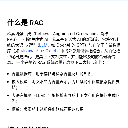
什么是 RAG
检索增强生成（Retrieval-Augmented Generation，简称
RAG）正引领生成式 AI，尤其是对话式 AI 的新潮流。它将预训
练的大语言模型（
LLM
，如 OpenAI 的 GPT）与存储于向量数据
库（如
Milvus
、
Zilliz Cloud
）中的外部知识源相结合，从而让模
型输出更准确、更具上下文相关性，并且能够及时融合最新信
息。 一个完整的 RAG 系统通常包含以下四大核心组件：
向量数据库：用于存储与检索向量化后的知识；
嵌入模型：将文本转为向量表示，为后续的相似度搜索提供支
持；
大语言模型（LLM）：根据检索到的上下文和用户提问生成回
答；
框架：负责将上述组件串联成可用的应用。