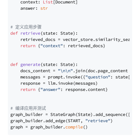
    context: 
List
[Document]

    answer: 
str
# 定义应用步骤
def
retrieve
(
state: State
):

    retrieved_docs = vector_store.similarity_search
return
 {
"context"
: retrieved_docs}

def
generate
(
state: State
):

    docs_content = 
"\n\n"
.join(doc.page_content 
for
    messages = prompt.invoke({
"question"
: state[
"qu
    response = llm.invoke(messages)

return
 {
"answer"
: response.content}

# 编译应用并测试
graph_builder = StateGraph(State).add_sequence([retr
graph_builder.add_edge(START, 
"retrieve"
)

graph = graph_builder.
compile