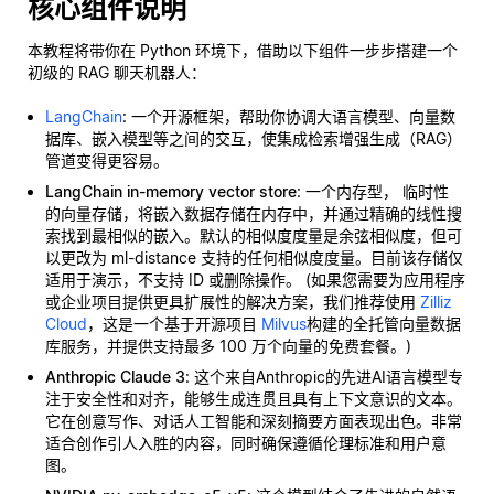
核心组件说明
本教程将带你在 Python 环境下，借助以下组件一步步搭建一个
初级的 RAG 聊天机器人：
LangChain
: 一个开源框架，帮助你协调大语言模型、向量数
据库、嵌入模型等之间的交互，使集成检索增强生成（RAG）
管道变得更容易。
LangChain in-memory vector store
: 一个内存型，
临时性
的向量存储，将嵌入数据存储在内存中，并通过精确的线性搜
索找到最相似的嵌入。默认的相似度度量是余弦相似度，但可
以更改为 ml-distance 支持的任何相似度度量。目前该存储仅
适用于演示，不支持 ID 或删除操作。 (如果您需要为应用程序
或企业项目提供更具扩展性的解决方案，我们推荐使用
Zilliz
Cloud
，这是一个基于开源项目
Milvus
构建的全托管向量数据
库服务，并提供支持最多 100 万个向量的免费套餐。)
Anthropic Claude 3
: 这个来自Anthropic的先进AI语言模型专
注于安全性和对齐，能够生成连贯且具有上下文意识的文本。
它在创意写作、对话人工智能和深刻摘要方面表现出色。非常
适合创作引人入胜的内容，同时确保遵循伦理标准和用户意
图。