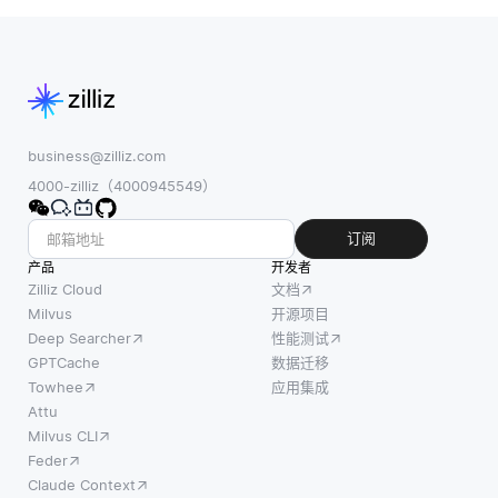
business@zilliz.com
4000-zilliz（4000945549）
订阅
产品
开发者
Zilliz Cloud
文档
Milvus
开源项目
Deep Searcher
性能测试
GPTCache
数据迁移
Towhee
应用集成
Attu
Milvus CLI
Feder
Claude Context