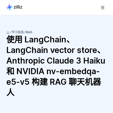
学习指南
RAG
使用 LangChain、
LangChain vector store、
Anthropic Claude 3 Haiku
和 NVIDIA nv-embedqa-
e5-v5 构建 RAG 聊天机器
人