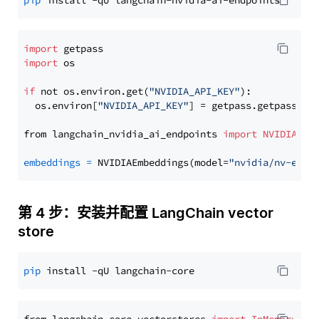
pip
import
import
 os

if
 not os.environ.get(
"NVIDIA_API_KEY"
):

  os.environ[
"NVIDIA_API_KEY"
] = getpass.getpass(
"E
from langchain_nvidia_ai_endpoints 
import
NVIDIAEmb
embeddings
=
 NVIDIAEmbeddings(model=
"nvidia/nv-embe
第 4 步：安装并配置 LangChain vector
store
pip