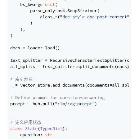
    bs_kwargs=
dict
(

        parse_only=bs4.SoupStrainer(

            class_=(
"doc-style doc-post-content"
)

        )

    ),

)

docs = loader.load()

text_splitter = RecursiveCharacterTextSplitter(chun
all_splits = text_splitter.split_documents(docs)

# 索引分块
_ = vector_store.add_documents(documents=all_splits)
# Define prompt for question-answering
prompt = hub.pull(
"rlm/rag-prompt"
)

# 定义应用状态
class
State
(
TypedDict
):

    question: 
str