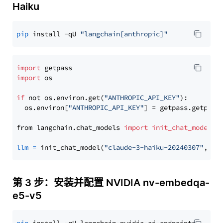
Haiku
pip
 install -qU 
"langchain[anthropic]"
import
import
 os

if
 not os.environ.get(
"ANTHROPIC_API_KEY"
):

  os.environ[
"ANTHROPIC_API_KEY"
] = getpass.getpass
from langchain.chat_models 
import
init_chat_model
llm
=
 init_chat_model(
"claude-3-haiku-20240307"
, mo
第 3 步：安装并配置 NVIDIA nv-embedqa-
e5-v5