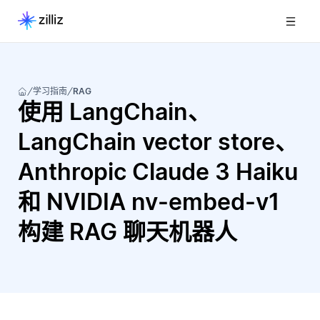
学习指南
RAG
使用 LangChain、
LangChain vector store、
Anthropic Claude 3 Haiku
和 NVIDIA nv-embed-v1
构建 RAG 聊天机器人