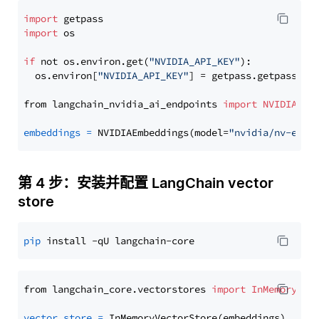
import
import
 os

if
 not os.environ.get(
"NVIDIA_API_KEY"
):

  os.environ[
"NVIDIA_API_KEY"
] = getpass.getpass(
"E
from langchain_nvidia_ai_endpoints 
import
NVIDIAEmb
embeddings
=
 NVIDIAEmbeddings(model=
"nvidia/nv-embe
第 4 步：安装并配置 LangChain vector
store
pip
from langchain_core.vectorstores 
import
InMemoryVec
vector_store
=