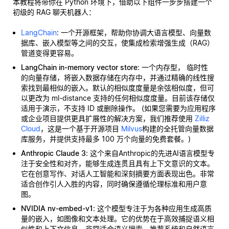
本教程将带你在 Python 环境下，借助以下组件一步步搭建一个
初级的 RAG 聊天机器人：
LangChain
: 一个开源框架，帮助你协调大语言模型、向量数
据库、嵌入模型等之间的交互，使集成检索增强生成（RAG）
管道变得更容易。
LangChain in-memory vector store
: 一个内存型，
临时性
的向量存储，将嵌入数据存储在内存中，并通过精确的线性搜
索找到最相似的嵌入。默认的相似度度量是余弦相似度，但可
以更改为 ml-distance 支持的任何相似度度量。目前该存储仅
适用于演示，不支持 ID 或删除操作。 (如果您需要为应用程序
或企业项目提供更具扩展性的解决方案，我们推荐使用
Zilliz
Cloud
，这是一个基于开源项目
Milvus
构建的全托管向量数据
库服务，并提供支持最多 100 万个向量的免费套餐。)
Anthropic Claude 3
: 这个来自Anthropic的先进AI语言模型专
注于安全性和对齐，能够生成连贯且具有上下文意识的文本。
它在创意写作、对话人工智能和深刻摘要方面表现出色。非常
适合创作引人入胜的内容，同时确保遵循伦理标准和用户意
图。
NVIDIA nv-embed-v1
: 这个模型专注于为各种应用生成高质
量的嵌入，如图像和文本处理。它的优势在于高效捕捉语义相
似性和上下文信息。非常适合语义搜索、推荐系统和自然语言