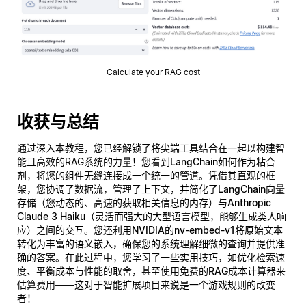
Calculate your RAG cost
收获与总结
通过深入本教程，您已经解锁了将尖端工具结合在一起以构建智
能且高效的RAG系统的力量！您看到
LangChain
如何作为粘合
剂，将您的组件无缝连接成一个统一的管道。凭借其直观的框
架，您协调了数据流，管理了上下文，并简化了
LangChain向量
存储
（您动态的、高速的获取相关信息的内存）与
Anthropic
Claude 3 Haiku
（灵活而强大的大型语言模型，能够生成类人响
应）之间的交互。您还利用
NVIDIA的nv-embed-v1
将原始文本
转化为丰富的语义嵌入，确保您的系统理解细微的查询并提供准
确的答案。在此过程中，您学习了一些实用技巧，如优化检索速
度、平衡成本与性能的取舍，甚至使用免费的
RAG成本计算器
来
估算费用——这对于智能扩展项目来说是一个游戏规则的改变
者！