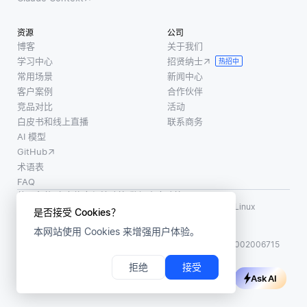
资源
公司
博客
关于我们
学习中心
招贤纳士
热招中
常用场景
新闻中心
客户案例
合作伙伴
竞品对比
活动
白皮书和线上直播
联系商务
AI 模型
GitHub
术语表
FAQ
使用条款
·
个人信息保护政策
·
数据安全政策
LF AI、LF AI & Data、Milvus，以及相关的开源项目名称为 Linux
是否接受 Cookies？
Foundation 所有商标
本网站使用 Cookies 来增强用户体验。
版权所有 ©2026 上海赜睿信息科技有限公司保留所有权利
ICP 备案:
沪ICP备2023014543号-1
沪公网安备31011002006715
拒绝
接受
Ask AI