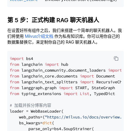
第 5 步：正式构建 RAG 聊天机器人
在设置好所有组件之后，我们来搭建一个简单的聊天机器人。我
们将使用
Milvus介绍文档
作为私有知识库。你可以用你自己的
数据集替换它，来定制你自己的 RAG 聊天机器人。
import
from
 langchain 
import
from
 langchain_community.document_loaders 
import
from
 langchain_core.documents 
import
from
 langchain_text_splitters 
import
from
 langgraph.graph 
import
from
 typing_extensions 
import
List
, TypedDict

# 加载并拆分博客内容
loader = WebBaseLoader(

    web_paths=(
"https://milvus.io/docs/overview.md"
,
    bs_kwargs=
dict
(

        parse_only=bs4.SoupStrainer(
