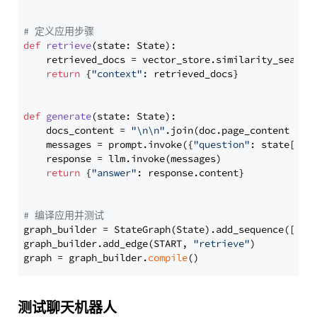
# 定义应用步骤
def
retrieve
(
state: State
):

    retrieved_docs = vector_store.similarity_search
return
 {
"context"
: retrieved_docs}

def
generate
(
state: State
):

    docs_content = 
"\n\n"
.join(doc.page_content 
for
    messages = prompt.invoke({
"question"
: state[
"qu
    response = llm.invoke(messages)

return
 {
"answer"
: response.content}

# 编译应用并测试
graph_builder = StateGraph(State).add_sequence([retr
graph_builder.add_edge(START, 
"retrieve"
)

graph = graph_builder.
compile
测试聊天机器人