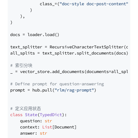
            class_=(
"doc-style doc-post-content"
)

        )

    ),

)

docs = loader.load()

text_splitter = RecursiveCharacterTextSplitter(chun
all_splits = text_splitter.split_documents(docs)

# 索引分块
_ = vector_store.add_documents(documents=all_splits)
# Define prompt for question-answering
prompt = hub.pull(
"rlm/rag-prompt"
)

# 定义应用状态
class
State
(
TypedDict
):

    question: 
str
    context: 
List
[Document]

    answer: 
str