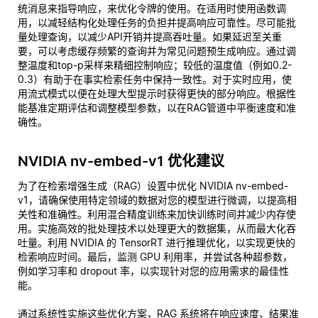
统消息来指导响应，来优化令牌的使用。在适用时使用函数调
用，以减轻结构化处理任务的负担并提高响应可靠性。尽可能批
量处理查询，以减少API开销并提高吞吐量。如果延迟至关重
要，可以考虑缓存频繁的查询并为常见问题预生成响应。通过调
整温度和top-p采样来精细控制响应；较低的温度值（例如0.2-
0.3）有助于在事实检索任务中保持一致性。对于实时应用，使
用流式模式以便在处理大型提示时获得更快的部分响应。根据性
能基准定期评估和调整模型参数，以在RAG管道中平衡速度和准
确性。
NVIDIA nv-embed-v1 优化建议
为了在检索增强生成（RAG）设置中优化 NVIDIA nv-embed-
v1，请确保使用特定领域的数据对您的模型进行微调，以提高相
关性和准确性。利用混合精度训练来加快训练时间并减少内存使
用。实施高效的批处理技术以处理更大的数据集，从而最大化吞
吐量。利用 NVIDIA 的 TensorRT 进行推理优化，以实现更快的
检索响应时间。最后，监测 GPU 利用率，并尝试各种超参数，
例如学习率和 dropout 率，以实现针对您的应用需求的最佳性
能。
通过系统性实施这些优化方案，RAG 系统将在响应速度、结果准