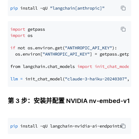
pip
 install -qU 
"langchain[anthropic]"
import
import
 os

if
 not os.environ.get(
"ANTHROPIC_API_KEY"
):

  os.environ[
"ANTHROPIC_API_KEY"
] = getpass.getpass
from langchain.chat_models 
import
init_chat_model
llm
=
 init_chat_model(
"claude-3-haiku-20240307"
, mo
第 3 步：安装并配置 NVIDIA nv-embed-v1
pip