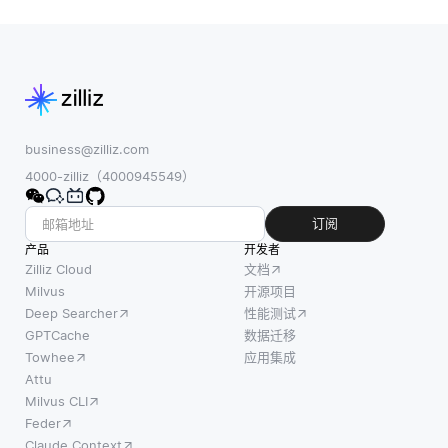
business@zilliz.com
4000-zilliz（4000945549）
订阅
产品
开发者
Zilliz Cloud
文档
Milvus
开源项目
Deep Searcher
性能测试
GPTCache
数据迁移
Towhee
应用集成
Attu
Milvus CLI
Feder
Claude Context