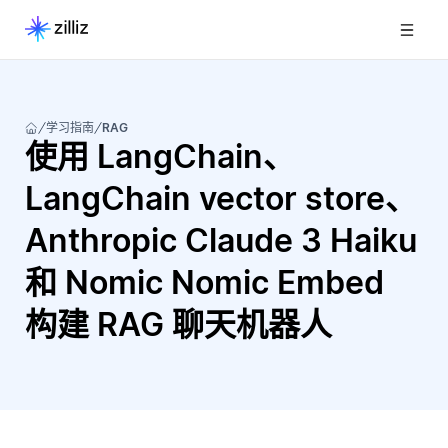
学习指南
RAG
使用 LangChain、
LangChain vector store、
Anthropic Claude 3 Haiku
和 Nomic Nomic Embed
构建 RAG 聊天机器人