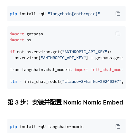
pip
 install -qU 
"langchain[anthropic]"
import
import
 os

if
 not os.environ.get(
"ANTHROPIC_API_KEY"
):

  os.environ[
"ANTHROPIC_API_KEY"
] = getpass.getpass
from langchain.chat_models 
import
init_chat_model
llm
=
 init_chat_model(
"claude-3-haiku-20240307"
, mo
第 3 步：安装并配置 Nomic Nomic Embed
pip