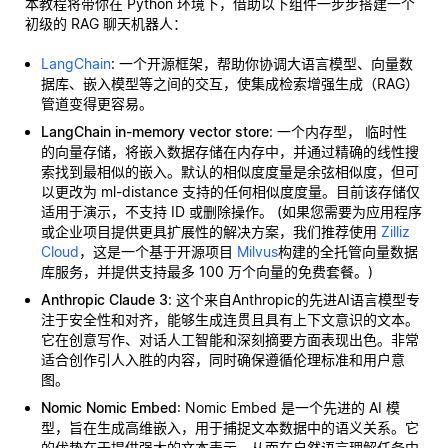
本教程将带你在 Python 环境下，借助以下组件一步步搭建一个
初级的 RAG 聊天机器人：
LangChain
: 一个开源框架，帮助你协调大语言模型、向量数
据库、嵌入模型等之间的交互，使集成检索增强生成（RAG）
管道变得更容易。
LangChain in-memory vector store
: 一个内存型，
临时性
的向量存储，将嵌入数据存储在内存中，并通过精确的线性搜
索找到最相似的嵌入。默认的相似度度量是余弦相似度，但可
以更改为 ml-distance 支持的任何相似度度量。目前该存储仅
适用于演示，不支持 ID 或删除操作。 (如果您需要为应用程序
或企业项目提供更具扩展性的解决方案，我们推荐使用
Zilliz
Cloud
，这是一个基于开源项目
Milvus
构建的全托管向量数据
库服务，并提供支持最多 100 万个向量的免费套餐。)
Anthropic Claude 3
: 这个来自Anthropic的先进AI语言模型专
注于安全性和对齐，能够生成连贯且具有上下文意识的文本。
它在创意写作、对话人工智能和深刻摘要方面表现出色。非常
适合创作引人入胜的内容，同时确保遵循伦理标准和用户意
图。
Nomic Nomic Embed
: Nomic Embed 是一个先进的 AI 模
型，旨在生成高维嵌入，用于捕捉文本数据中的语义关系。它
的优势在于提供强大的文本表示，从而在自然语言理解任务中