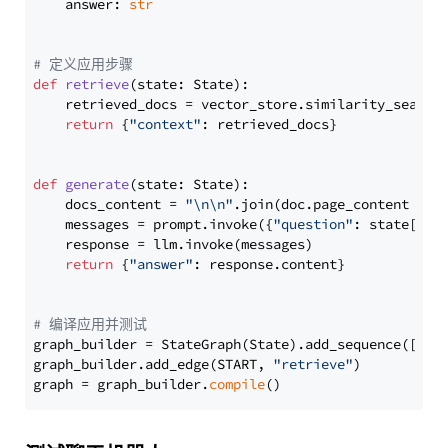
    answer: 
str
# 定义应用步骤
def
retrieve
(
state: State
):

    retrieved_docs = vector_store.similarity_search
return
 {
"context"
: retrieved_docs}

def
generate
(
state: State
):

    docs_content = 
"\n\n"
.join(doc.page_content 
for
    messages = prompt.invoke({
"question"
: state[
"qu
    response = llm.invoke(messages)

return
 {
"answer"
: response.content}

# 编译应用并测试
graph_builder = StateGraph(State).add_sequence([retr
graph_builder.add_edge(START, 
"retrieve"
)

graph = graph_builder.
compile