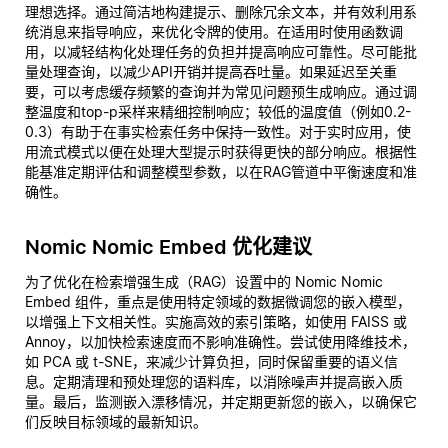
理想选择。通过简洁地构建提示、删除冗余文本，并有效利用系
统消息来指导响应，来优化令牌的使用。在适用时使用函数调
用，以减轻结构化处理任务的负担并提高响应可靠性。尽可能批
量处理查询，以减少API开销并提高吞吐量。如果延迟至关重
要，可以考虑缓存频繁的查询并为常见问题预生成响应。通过调
整温度和top-p采样来精细控制响应；较低的温度值（例如0.2-
0.3）有助于在事实检索任务中保持一致性。对于实时应用，使
用流式模式以便在处理大型提示时获得更快的部分响应。根据性
能基准定期评估和调整模型参数，以在RAG管道中平衡速度和准
确性。
Nomic Nomic Embed 优化建议
为了优化在检索增强生成（RAG）设置中的 Nomic Nomic
Embed 组件，重点是使用特定领域的数据微调您的嵌入模型，
以增强上下文相关性。实施高效的索引策略，如使用 FAISS 或
Annoy，以加快检索速度而不影响准确性。尝试使用降维技术，
如 PCA 或 t-SNE，来减少计算负担，同时保留重要的语义信
息。定期清理和预处理您的语料库，以消除噪声并提高嵌入质
量。最后，监测嵌入漂移情况，并定期更新您的嵌入，以确保它
们反映目标领域的最新知识。