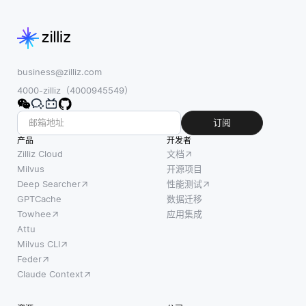
business@zilliz.com
4000-zilliz（4000945549）
订阅
产品
开发者
Zilliz Cloud
文档
Milvus
开源项目
Deep Searcher
性能测试
GPTCache
数据迁移
Towhee
应用集成
Attu
Milvus CLI
Feder
Claude Context