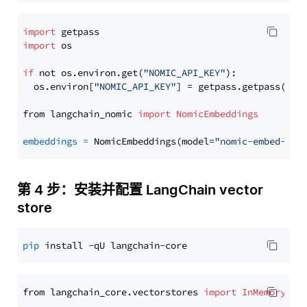
import
import
 os

if
 not os.environ.get(
"NOMIC_API_KEY"
):

  os.environ[
"NOMIC_API_KEY"
] = getpass.getpass(
"En
from langchain_nomic 
import
NomicEmbeddings
embeddings
=
 NomicEmbeddings(model=
"nomic-embed-tex
第 4 步：安装并配置 LangChain vector
store
pip
from langchain_core.vectorstores 
import
InMemoryVec