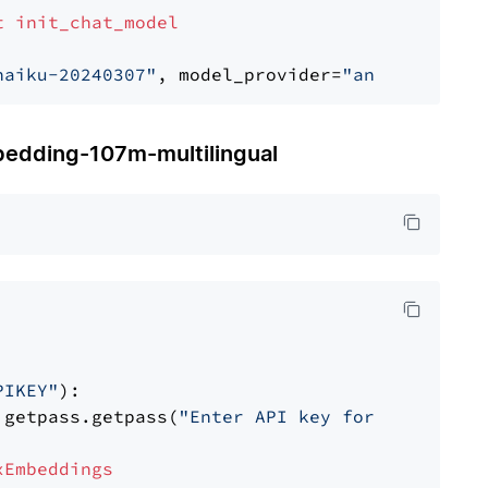
t
init_chat_model
haiku-20240307"
, model_provider=
"anthropic"
ding-107m-multilingual
PIKEY"
):

 getpass.getpass(
"Enter API key for IBM watso
xEmbeddings