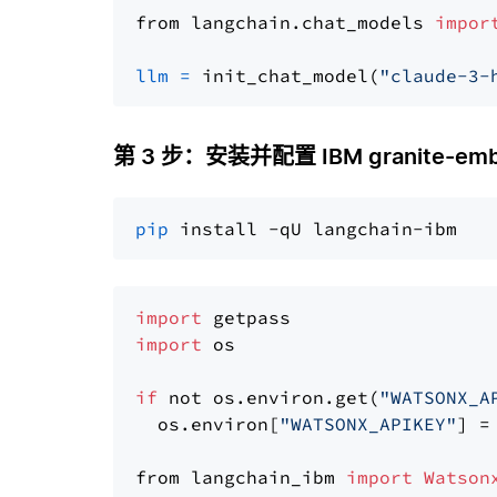
from langchain.chat_models 
impor
llm
=
 init_chat_model(
"claude-3-
第 3 步：安装并配置 IBM granite-embed
pip
import
import
 os

if
 not os.environ.get(
"WATSONX_A
  os.environ[
"WATSONX_APIKEY"
] =
from langchain_ibm 
import
Watson