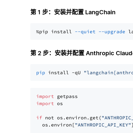
第 1 步：安装并配置 LangChain
%pip install 
--quiet
--upgrade
 l
第 2 步：安装并配置 Anthropic Claude
pip
 install -qU 
"langchain[anthr
import
import
 os

if
 not os.environ.get(
"ANTHROPIC
  os.environ[
"ANTHROPIC_API_KEY"