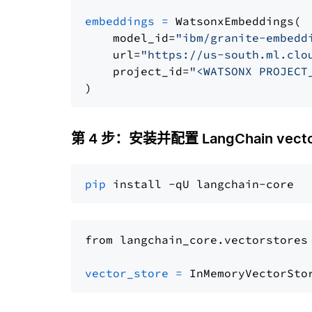
embeddings
=
 WatsonxEmbeddings(

    model_id=
"ibm/granite-embedd
    url=
"https://us-south.ml.clo
    project_id=
"<WATSONX PROJECT
第 4 步：安装并配置 LangChain vector
pip
from langchain_core.vectorstores
vector_store
=