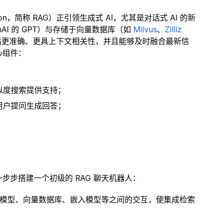
ration，简称 RAG）正引领生成式 AI，尤其是对话式 AI 的新
enAI 的 GPT）与存储于向量数据库（如
Milvus
、
Zilliz
出更准确、更具上下文相关性，并且能够及时融合最新信
心组件：
；
似度搜索提供支持；
用户提问生成回答；
一步步搭建一个初级的 RAG 聊天机器人：
言模型、向量数据库、嵌入模型等之间的交互，使集成检索