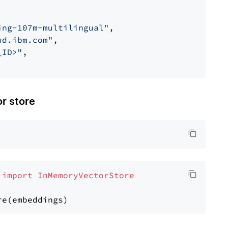
ing-107m-multilingual"
,

ud.ibm.com"
,

_ID>"
,

 store
 
import
InMemoryVectorStore