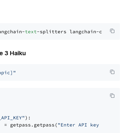
angchain-
text
 3 Haiku
opic]"
_API_KEY"
):

] = getpass.getpass(
"Enter API key for Anthro