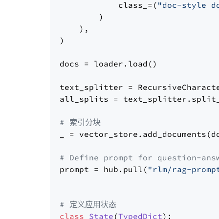
            class_=(
"doc-style d
        )

    ),

)

docs = loader.load()

text_splitter = RecursiveCharact
all_splits = text_splitter.split_
# 索引分块
_ = vector_store.add_documents(do
# Define prompt for question-ans
prompt = hub.pull(
"rlm/rag-promp
# 定义应用状态
class
State
(
TypedDict
):
