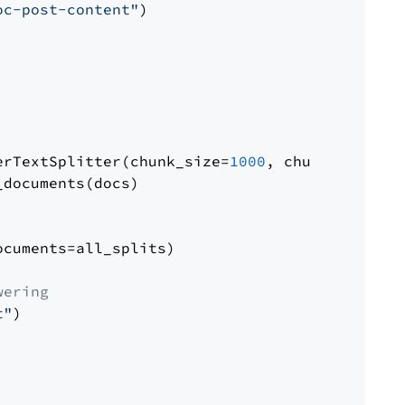
oc-post-content"
)

erTextSplitter(chunk_size=
1000
, chunk_overlap
documents(docs)

cuments=all_splits)

wering
t"
)
