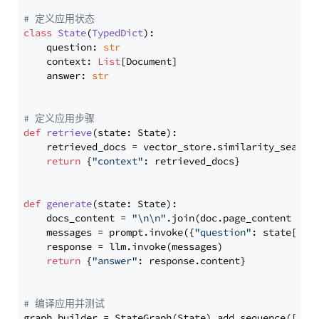
# 定义应用状态
class
State
(
TypedDict
):

    question: 
str
    context: 
List
[Document]

    answer: 
str
# 定义应用步骤
def
retrieve
(
state: State
):

    retrieved_docs = vector_store.similarity_search
return
 {
"context"
: retrieved_docs}

def
generate
(
state: State
):

    docs_content = 
"\n\n"
.join(doc.page_content 
for
    messages = prompt.invoke({
"question"
: state[
"qu
    response = llm.invoke(messages)

return
 {
"answer"
: response.content}

# 编译应用并测试
graph_builder = StateGraph(State).add_sequence([retr