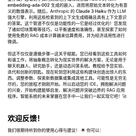
embedding-ada-002
生成的嵌入，进而将原始文本转化为有意
义的数值表示。随后，Anthropic 的
Claude 3 Haiku
作为 LLM
强大引擎，利用这些检索到的上下文生成精确且具有上下文意识
的答案。这个管道不仅仅是功能性的—它是经过优化的！您发现
了诸如切块策略等技巧，以平衡速度和准确性，甚至探索了如何
使用免费的 RAG 成本计算器来估算费用，并为经济适用性进行
微调。
但这不仅仅是遵循步骤—这关乎赋能。您已经看到这些工具如何
和谐工作，将抽象概念转化为现实世界的解决方案，无论是用于
聊天机器人、研究助手，还是动态问答系统。教程给予您实验、
迭代和创新的钥匙。现在轮到您利用这些构建块创造出惊人的东
西。调整参数、探索新数据集或集成其他工具。可能性是无穷无
尽的，您的旅程才刚刚开始。所以启动您的 IDE，拥抱解决问题
的兴奋，开始构建能够启发、解决问题并突破边界的 RAG 应用
程序。智能系统的未来掌握在您手中—让我们一起实现它吧！🚀
欢迎反馈！
我们很期待听到你的使用心得与建议！ 🌟 你可以：