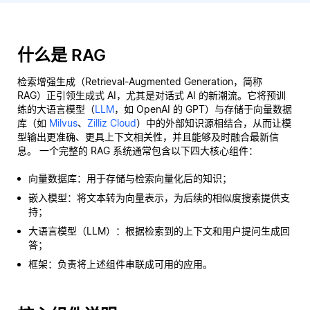
什么是 RAG
检索增强生成（Retrieval-Augmented Generation，简称
RAG）正引领生成式 AI，尤其是对话式 AI 的新潮流。它将预训
练的大语言模型（
LLM
，如 OpenAI 的 GPT）与存储于向量数据
库（如
Milvus
、
Zilliz Cloud
）中的外部知识源相结合，从而让模
型输出更准确、更具上下文相关性，并且能够及时融合最新信
息。 一个完整的 RAG 系统通常包含以下四大核心组件：
向量数据库：用于存储与检索向量化后的知识；
嵌入模型：将文本转为向量表示，为后续的相似度搜索提供支
持；
大语言模型（LLM）：根据检索到的上下文和用户提问生成回
答；
框架：负责将上述组件串联成可用的应用。