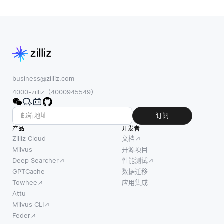
business@zilliz.com
4000-zilliz（4000945549）
订阅
产品
开发者
Zilliz Cloud
文档
Milvus
开源项目
Deep Searcher
性能测试
GPTCache
数据迁移
Towhee
应用集成
Attu
Milvus CLI
Feder