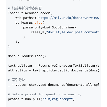
# 加载并拆分博客内容
loader = WebBaseLoader(

    web_paths=(
"https://milvus.io/docs/overview.md"
,
    bs_kwargs=
dict
(

        parse_only=bs4.SoupStrainer(

            class_=(
"doc-style doc-post-content"
)

        )

    ),

)

docs = loader.load()

text_splitter = RecursiveCharacterTextSplitter(chun
all_splits = text_splitter.split_documents(docs)

# 索引分块
_ = vector_store.add_documents(documents=all_splits)
# Define prompt for question-answering
prompt = hub.pull(
"rlm/rag-prompt"
)
