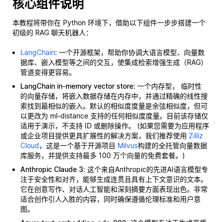
核心组件说明
本教程将带你在 Python 环境下，借助以下组件一步步搭建一个
初级的 RAG 聊天机器人：
LangChain
: 一个开源框架，帮助你协调大语言模型、向量数
据库、嵌入模型等之间的交互，使集成检索增强生成（RAG）
管道变得更容易。
LangChain in-memory vector store
: 一个内存型，
临时性
的向量存储，将嵌入数据存储在内存中，并通过精确的线性搜
索找到最相似的嵌入。默认的相似度度量是余弦相似度，但可
以更改为 ml-distance 支持的任何相似度度量。目前该存储仅
适用于演示，不支持 ID 或删除操作。 (如果您需要为应用程序
或企业项目提供更具扩展性的解决方案，我们推荐使用
Zilliz
Cloud
，这是一个基于开源项目
Milvus
构建的全托管向量数据
库服务，并提供支持最多 100 万个向量的免费套餐。)
Anthropic Claude 3
: 这个来自Anthropic的先进AI语言模型专
注于安全性和对齐，能够生成连贯且具有上下文意识的文本。
它在创意写作、对话人工智能和深刻摘要方面表现出色。非常
适合创作引人入胜的内容，同时确保遵循伦理标准和用户意
图。