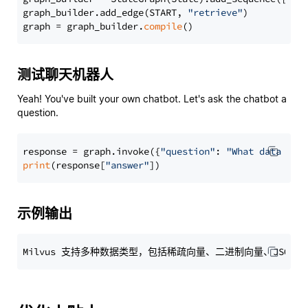
graph_builder.add_edge(START, 
"retrieve"
)

graph = graph_builder.
compile
测试聊天机器人
Yeah! You've built your own chatbot. Let's ask the chatbot a
question.
response = graph.invoke({
"question"
: 
"What data typ
print
(response[
"answer"
示例输出