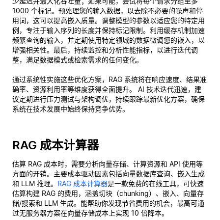
少延迟并最大化吞吐量；如果可能，尝试将每个请求分组至多
1000 个标记。预处理您的输入数据，以去除不必要的噪声和停
用词，这可以提高嵌入质量。调整模型的参数以适应您的特定用
例，专注于输入序列的长度并保持标记限制。利用缓存机制加速
频繁查询的输入，并定期使用特定领域的数据微调您的嵌入，以
增强相关性。最后，持续监控和分析性能指标，以进行迭代调
整，满足数据模式或检索需求的任何变化。
通过系统性实施这些优化方案，RAG 系统将在响应速度、结果准
确率、资源利用率等维度获得全面提升。 AI 技术迭代迅速，建
议定期进行压力测试与架构调优，持续跟踪最新优化方案，确保
系统在技术发展中始终保持竞争优势。
RAG 成本计算器
估算 RAG 成本时，需要分析向量存储、计算资源和 API 使用等
方面的开销。主要成本驱动因素包括向量数据库查询、嵌入生成
和 LLM 推理。
RAG 成本计算器
是一款免费的在线工具，可快速
估算构建 RAG 的费用，涵盖切块（chunking）、嵌入、向量存
储/搜索和 LLM 生成。能帮助你发现节省费用的机会，最高可通
过无服务器方案在向量存储成本上实现 10 倍降本。