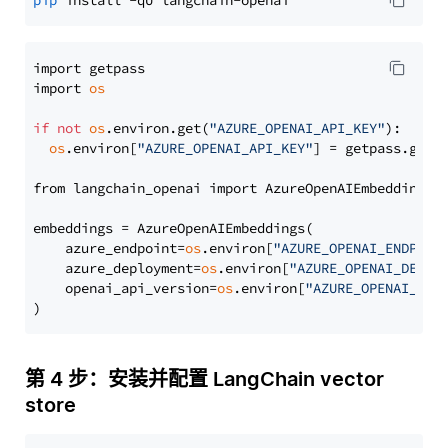
pip
import getpass

import 
os
if
not
os
.environ.get(
"AZURE_OPENAI_API_KEY"
):

os
.environ[
"AZURE_OPENAI_API_KEY"
] = getpass.getp
from langchain_openai import AzureOpenAIEmbeddings

embeddings = AzureOpenAIEmbeddings(

    azure_endpoint=
os
.environ[
"AZURE_OPENAI_ENDPOIN
    azure_deployment=
os
.environ[
"AZURE_OPENAI_DEPLO
    openai_api_version=
os
.environ[
"AZURE_OPENAI_API
第 4 步：安装并配置 LangChain vector
store