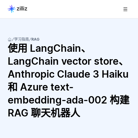
学习指南
RAG
使用 LangChain、
LangChain vector store、
Anthropic Claude 3 Haiku
和 Azure text-
embedding-ada-002 构建
RAG 聊天机器人