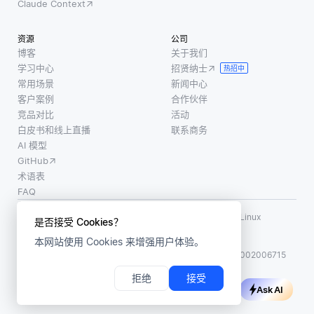
Claude Context
资源
公司
博客
关于我们
学习中心
招贤纳士
热招中
常用场景
新闻中心
客户案例
合作伙伴
竞品对比
活动
白皮书和线上直播
联系商务
AI 模型
GitHub
术语表
FAQ
使用条款
·
个人信息保护政策
·
数据安全政策
LF AI、LF AI & Data、Milvus，以及相关的开源项目名称为 Linux
是否接受 Cookies？
Foundation 所有商标
本网站使用 Cookies 来增强用户体验。
版权所有 ©2026 上海赜睿信息科技有限公司保留所有权利
ICP 备案:
沪ICP备2023014543号-1
沪公网安备31011002006715
拒绝
接受
Ask AI