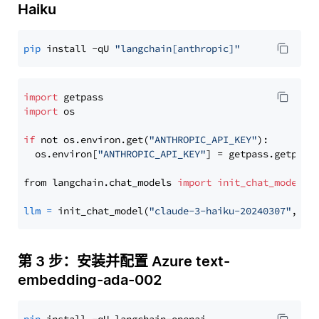
Haiku
pip
 install -qU 
"langchain[anthropic]"
import
import
 os

if
 not os.environ.get(
"ANTHROPIC_API_KEY"
):

  os.environ[
"ANTHROPIC_API_KEY"
] = getpass.getpass
from langchain.chat_models 
import
init_chat_model
llm
=
 init_chat_model(
"claude-3-haiku-20240307"
, mo
第 3 步：安装并配置 Azure text-
embedding-ada-002