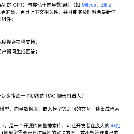
enAI 的 GPT）与存储于向量数据库（如
Milvus
、
Zilliz
出更准确、更具上下文相关性，并且能够及时融合最新信
心组件：
；
似度搜索提供支持；
用户提问生成回答；
一步步搭建一个初级的 RAG 聊天机器人：
言模型、向量数据库、嵌入模型等之间的交互，使集成检索
ity Search，是一个开源的向量搜索库，可让开发者在庞大的
非结
。(如果您需要更具扩展性的解决方案，或不想管理自己的