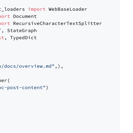
t_loaders 
import
port
port
st
, TypedDict

o/docs/overview.md"
,),

er(

oc-post-content"
)
