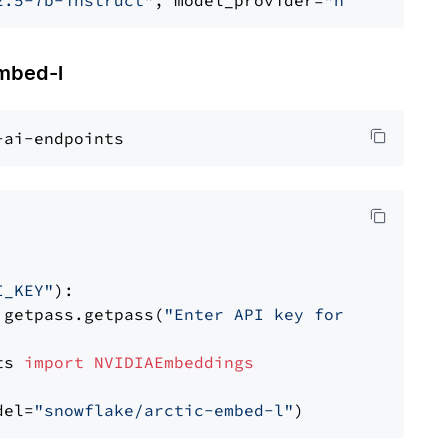
2.5-7b-instruct"
, model_provider=
"nvidia"
mbed-l
I_KEY"
):

 getpass.getpass(
"Enter API key for NVIDIA: "
ts 
import
NVIDIAEmbeddings
del=
"snowflake/arctic-embed-l"