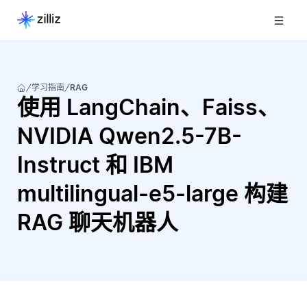
学习指南
RAG
使用 LangChain、Faiss、
NVIDIA Qwen2.5-7B-
Instruct 和 IBM
multilingual-e5-large 构建
RAG 聊天机器人