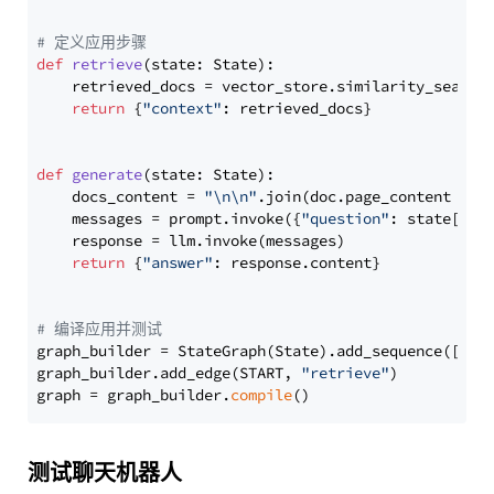
# 定义应用步骤
def
retrieve
(
state: State
):

    retrieved_docs = vector_store.similarity_search
return
 {
"context"
: retrieved_docs}

def
generate
(
state: State
):

    docs_content = 
"\n\n"
.join(doc.page_content 
for
    messages = prompt.invoke({
"question"
: state[
"qu
    response = llm.invoke(messages)

return
 {
"answer"
: response.content}

# 编译应用并测试
graph_builder = StateGraph(State).add_sequence([retr
graph_builder.add_edge(START, 
"retrieve"
)

graph = graph_builder.
compile
测试聊天机器人