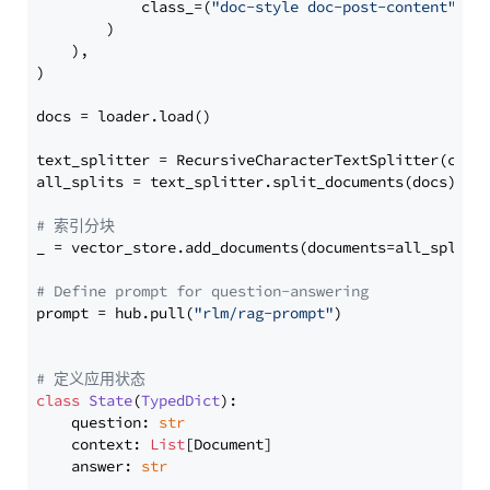
            class_=(
"doc-style doc-post-content"
)

        )

    ),

)

docs = loader.load()

text_splitter = RecursiveCharacterTextSplitter(chun
all_splits = text_splitter.split_documents(docs)

# 索引分块
_ = vector_store.add_documents(documents=all_splits)
# Define prompt for question-answering
prompt = hub.pull(
"rlm/rag-prompt"
)

# 定义应用状态
class
State
(
TypedDict
):

    question: 
str
    context: 
List
[Document]

    answer: 
str