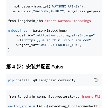
if
 not os.environ.get(
"WATSONX_APIKEY"
):

  os.environ[
"WATSONX_APIKEY"
] = getpass.getpass(
"E
from langchain_ibm 
import
WatsonxEmbeddings
embeddings
=
 WatsonxEmbeddings(

    model_id=
"intfloat/multilingual-e5-large"
,

    url=
"https://us-south.ml.cloud.ibm.com"
,

    project_id=
"<WATSONX PROJECT_ID>"
,

第 4 步：安装并配置 Faiss
pip
from langchain_community.vectorstores 
import
FAISS
vector_store
=