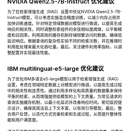
NVIDIA Qwen2.5-7B-Instruct 优化建议
为了在检索增强生成（RAG）设置中优化NVIDIA Qwen2.5-7B-
Instruct模型，可以考虑实施混合精度训练，以减少内存占用并
加快训练速度。针对特定领域数据对模型进行微调，以提高生成
响应的相关性，同时调整检索组件的余弦相似度阈值，以平衡精
度和召回率。利用高效的缓存机制存储频繁访问的数据，确保低
延迟响应。根据查询的复杂性实验不同的检索次数，并在推理时
利用批处理来最大化吞吐量。最后，关注硬件利用率指标，以调
整配置并实现最佳性能。
IBM multilingual-e5-large 优化建议
为了优化IBM多语言e5-large模型以用于检索增强生成（RAG）
设置，考虑在领域特定数据上对模型进行微调，以提高生成过程
中的相关性和连贯性。通过利用多样化和高质量的数据集来保持
平衡的检索，从而增强提供给模型的上下文质量。为常见请求的
查询实施缓存机制，以最小化延迟并改善响应时间。密切监控提
示设计，确保其简洁且上下文丰富，以有效引导模型。最后，整
合用户反馈，以迭代方式完善检索和生成过程，从而提升整体性
能和用户满意度。