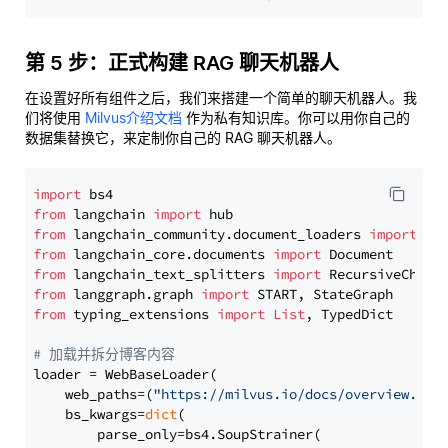
第 5 步：正式构建 RAG 聊天机器人
在设置好所有组件之后，我们来搭建一个简单的聊天机器人。我
们将使用
Milvus介绍文档
作为私有知识库。你可以用你自己的
数据集替换它，来定制你自己的 RAG 聊天机器人。
import
from
 langchain 
import
from
 langchain_community.document_loaders 
import
from
 langchain_core.documents 
import
from
 langchain_text_splitters 
import
from
 langgraph.graph 
import
from
 typing_extensions 
import
List
, TypedDict

# 加载并拆分博客内容
loader = WebBaseLoader(

    web_paths=(
"https://milvus.io/docs/overview.md"
,
    bs_kwargs=
dict
(

        parse_only=bs4.SoupStrainer(
