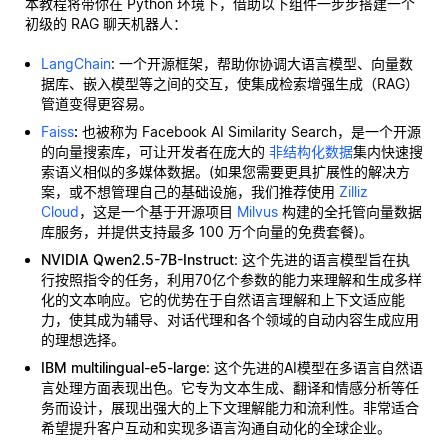
本教程将带你在 Python 环境下，借助以下组件一步步搭建一个
初级的 RAG 聊天机器人：
LangChain
: 一个开源框架，帮助你协调大语言模型、向量数
据库、嵌入模型等之间的交互，使集成检索增强生成（RAG）
管道变得更容易。
Faiss
:
也被称为 Facebook AI Similarity Search，是一个开源
的向量搜索库，可让开发者在庞大的
非结构化数据
集内快速搜
索语义相似的多媒体数据。(如果您需要更具扩展性的解决方
案，或不想管理自己的基础设施，我们推荐使用
Zilliz
Cloud
，这是一个基于开源项目
Milvus
构建的全托管向量数据
库服务，并提供支持最多 100 万个向量的免费套餐)。
NVIDIA Qwen2.5-7B-Instruct
: 这个先进的语言模型旨在执
行按照指令的任务，利用70亿个参数的能力来理解和生成多样
化的文本响应。它的优势在于自然语言理解和上下文适应能
力，使其成为辅导、对话代理和各个领域的自动内容生成应用
的理想选择。
IBM multilingual-e5-large
: 这个先进的AI模型在多语言自然语
言处理方面表现出色。它专为文本生成、翻译和情感分析等任
务而设计，展现出强大的上下文理解能力和流利性。非常适合
希望提升客户互动和实现多语言沟通自动化的全球企业。