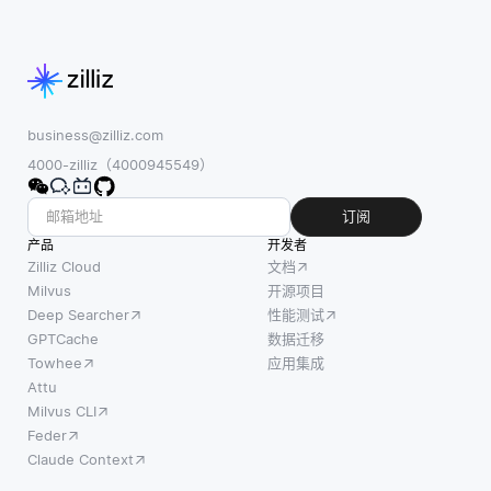
business@zilliz.com
4000-zilliz（4000945549）
订阅
产品
开发者
Zilliz Cloud
文档
Milvus
开源项目
Deep Searcher
性能测试
GPTCache
数据迁移
Towhee
应用集成
Attu
Milvus CLI
Feder
Claude Context