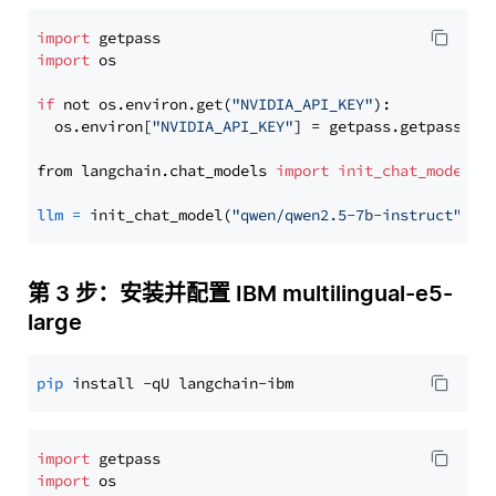
import
import
 os

if
 not os.environ.get(
"NVIDIA_API_KEY"
):

  os.environ[
"NVIDIA_API_KEY"
] = getpass.getpass(
"E
from langchain.chat_models 
import
init_chat_model
llm
=
 init_chat_model(
"qwen/qwen2.5-7b-instruct"
, m
第 3 步：安装并配置 IBM multilingual-e5-
large
pip
import
import
 os
