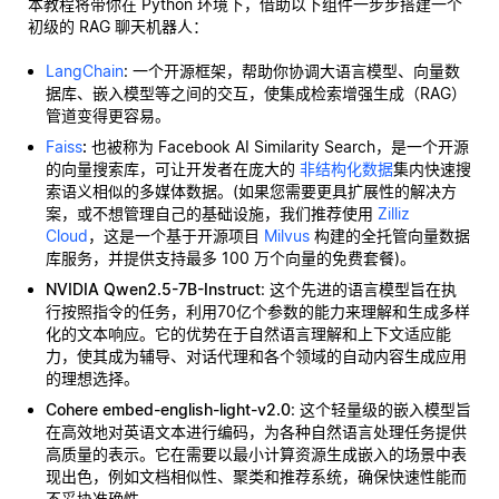
本教程将带你在 Python 环境下，借助以下组件一步步搭建一个
初级的 RAG 聊天机器人：
LangChain
: 一个开源框架，帮助你协调大语言模型、向量数
据库、嵌入模型等之间的交互，使集成检索增强生成（RAG）
管道变得更容易。
Faiss
:
也被称为 Facebook AI Similarity Search，是一个开源
的向量搜索库，可让开发者在庞大的
非结构化数据
集内快速搜
索语义相似的多媒体数据。(如果您需要更具扩展性的解决方
案，或不想管理自己的基础设施，我们推荐使用
Zilliz
Cloud
，这是一个基于开源项目
Milvus
构建的全托管向量数据
库服务，并提供支持最多 100 万个向量的免费套餐)。
NVIDIA Qwen2.5-7B-Instruct
: 这个先进的语言模型旨在执
行按照指令的任务，利用70亿个参数的能力来理解和生成多样
化的文本响应。它的优势在于自然语言理解和上下文适应能
力，使其成为辅导、对话代理和各个领域的自动内容生成应用
的理想选择。
Cohere embed-english-light-v2.0
: 这个轻量级的嵌入模型旨
在高效地对英语文本进行编码，为各种自然语言处理任务提供
高质量的表示。它在需要以最小计算资源生成嵌入的场景中表
现出色，例如文档相似性、聚类和推荐系统，确保快速性能而
不妥协准确性。