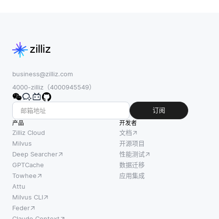
business@zilliz.com
4000-zilliz（4000945549）
订阅
产品
开发者
Zilliz Cloud
文档
Milvus
开源项目
Deep Searcher
性能测试
GPTCache
数据迁移
Towhee
应用集成
Attu
Milvus CLI
Feder
Claude Context