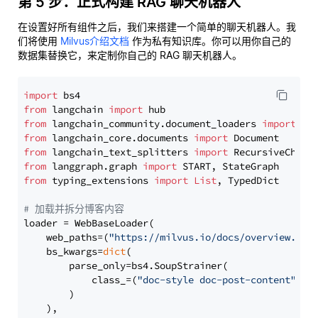
第 5 步：正式构建 RAG 聊天机器人
在设置好所有组件之后，我们来搭建一个简单的聊天机器人。我
们将使用
Milvus介绍文档
作为私有知识库。你可以用你自己的
数据集替换它，来定制你自己的 RAG 聊天机器人。
import
from
 langchain 
import
from
 langchain_community.document_loaders 
import
from
 langchain_core.documents 
import
from
 langchain_text_splitters 
import
from
 langgraph.graph 
import
from
 typing_extensions 
import
List
, TypedDict

# 加载并拆分博客内容
loader = WebBaseLoader(

    web_paths=(
"https://milvus.io/docs/overview.md"
,
    bs_kwargs=
dict
(

        parse_only=bs4.SoupStrainer(

            class_=(
"doc-style doc-post-content"
)

        )

    ),
