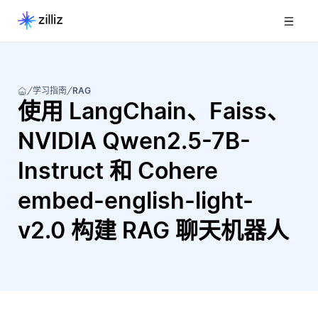
学习指南
RAG
使用 LangChain、Faiss、
NVIDIA Qwen2.5-7B-
Instruct 和 Cohere
embed-english-light-
v2.0 构建 RAG 聊天机器人