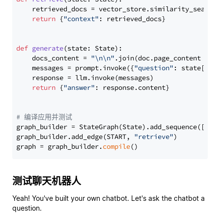
    retrieved_docs = vector_store.similarity_search
return
 {
"context"
: retrieved_docs}

def
generate
(
state: State
):

    docs_content = 
"\n\n"
.join(doc.page_content 
for
    messages = prompt.invoke({
"question"
: state[
"qu
    response = llm.invoke(messages)

return
 {
"answer"
: response.content}

# 编译应用并测试
graph_builder = StateGraph(State).add_sequence([retr
graph_builder.add_edge(START, 
"retrieve"
)

graph = graph_builder.
compile
测试聊天机器人
Yeah! You've built your own chatbot. Let's ask the chatbot a
question.