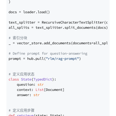
)

docs = loader.load()

text_splitter = RecursiveCharacterTextSplitter(chun
all_splits = text_splitter.split_documents(docs)

# 索引分块
_ = vector_store.add_documents(documents=all_splits)
# Define prompt for question-answering
prompt = hub.pull(
"rlm/rag-prompt"
)

# 定义应用状态
class
State
(
TypedDict
):

    question: 
str
    context: 
List
[Document]

    answer: 
str
# 定义应用步骤
def
retrieve
(
state: State
):
