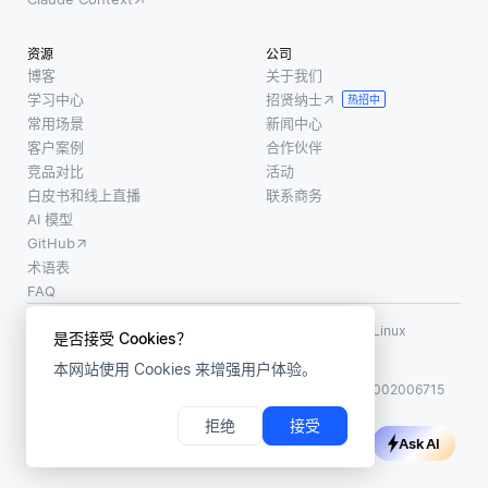
资源
公司
博客
关于我们
学习中心
招贤纳士
热招中
常用场景
新闻中心
客户案例
合作伙伴
竞品对比
活动
白皮书和线上直播
联系商务
AI 模型
GitHub
术语表
FAQ
使用条款
·
个人信息保护政策
·
数据安全政策
LF AI、LF AI & Data、Milvus，以及相关的开源项目名称为 Linux
是否接受 Cookies？
Foundation 所有商标
本网站使用 Cookies 来增强用户体验。
版权所有 ©2026 上海赜睿信息科技有限公司保留所有权利
ICP 备案:
沪ICP备2023014543号-1
沪公网安备31011002006715
拒绝
接受
Ask AI