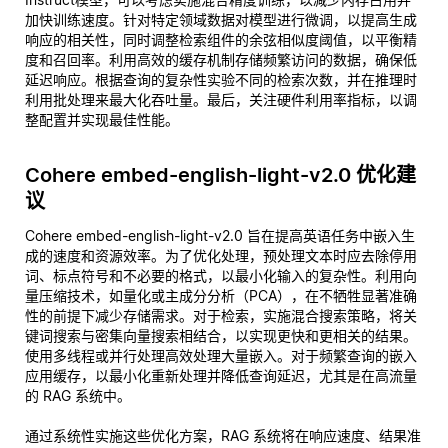
加快训练速度。针对特定领域数据对模型进行微调，以提高生成
响应的相关性，同时调整检索组件的余弦相似度阈值，以平衡精
度和召回率。利用高效的缓存机制存储频繁访问的数据，确保低
延迟响应。根据查询的复杂性实验不同的检索次数，并在推理时
利用批处理来最大化吞吐量。最后，关注硬件利用率指标，以调
整配置并实现最佳性能。
Cohere embed-english-light-v2.0 优化建
议
Cohere embed-english-light-v2.0 旨在提高英语任务中嵌入生
成的速度和资源效率。为了优化处理，预处理文本时应去除停用
词、标点符号和不必要的格式，以最小化输入的复杂性。利用向
量压缩技术，如量化或主成分分析（PCA），在不牺牲显著准确
性的前提下减少存储需求。对于检索，实施混合搜索策略，将关
键词搜索与密集向量搜索相结合，以实现更快和更相关的结果。
使用多线程或并行处理高效处理大量嵌入。对于频繁查询的嵌入
应用缓存，以最小化重新处理并降低查询延迟，尤其是在高流量
的 RAG 系统中。
通过系统性实施这些优化方案，RAG 系统将在响应速度、结果准