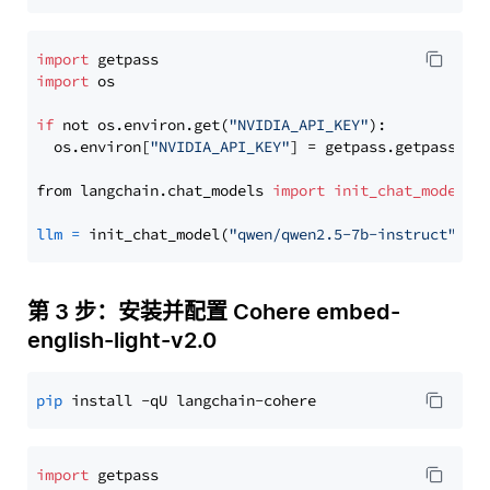
import
import
 os

if
 not os.environ.get(
"NVIDIA_API_KEY"
):

  os.environ[
"NVIDIA_API_KEY"
] = getpass.getpass(
"E
from langchain.chat_models 
import
init_chat_model
llm
=
 init_chat_model(
"qwen/qwen2.5-7b-instruct"
, m
第 3 步：安装并配置 Cohere embed-
english-light-v2.0
pip
import