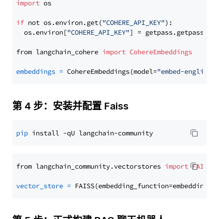
import
 os

if
 not os.environ.get(
"COHERE_API_KEY"
):

  os.environ[
"COHERE_API_KEY"
] = getpass.getpass(
"E
from langchain_cohere 
import
CohereEmbeddings
embeddings
=
 CohereEmbeddings(model=
"embed-english-
第 4 步：安装并配置 Faiss
pip
from langchain_community.vectorstores 
import
FAISS
vector_store
=