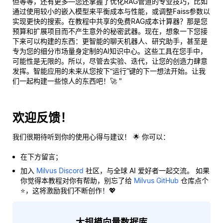
但等等，还有更多—您还掌握了优化RAG管道的专业技巧，比如
通过使用较小的嵌入模型来平衡成本与性能，或调整Faiss参数以
实现更快的搜索。在教程中共享的免费RAG成本计算器？那是您
预算和扩展项目而不产生意外的秘密武器。现在，想象一下您接
下来可以构建的东西：更智能的聊天机器人、研究助手，甚至是
专为您的细分市场量身定制的AI知识中心。这些工具在您手中，
可能性是无限的。所以，尽管去实验、迭代，让您的创造力肆意
发挥。智能应用的未来从
您
按下“运行”键的下一想法开始。让我
们一起构建一些惊人的东西吧！🚀 "
欢迎反馈！
我们很期待听到你的使用心得与建议！ 🌟 你可以：
在下方留言；
加入
Milvus Discord
社区，与全球 AI 爱好者一起交流。 如果
你觉得本教程对你有帮助，别忘了给
Milvus GitHub
仓库点个
⭐，这将激励我们不断创作！💖
大规模向量数据库