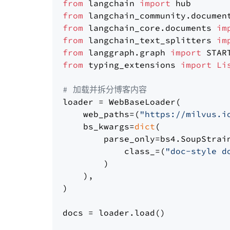
from
 langchain 
import
from
 langchain_community.documen
from
 langchain_core.documents 
im
from
 langchain_text_splitters 
im
from
 langgraph.graph 
import
from
 typing_extensions 
import
Li
# 加载并拆分博客内容
loader = WebBaseLoader(

    web_paths=(
"https://milvus.i
    bs_kwargs=
dict
(

        parse_only=bs4.SoupStrain
            class_=(
"doc-style d
        )

    ),

)

docs = loader.load()
