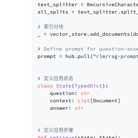
text_splitter = RecursiveCharact
all_splits = text_splitter.split_
# 索引分块
_ = vector_store.add_documents(do
# Define prompt for question-ans
prompt = hub.pull(
"rlm/rag-promp
# 定义应用状态
class
State
(
TypedDict
):

    question: 
str
    context: 
List
[Document]

    answer: 
str
# 定义应用步骤
def
retrieve
(
state: State
):
