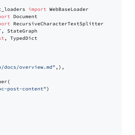
t_loaders 
import
port
port
st
, TypedDict

o/docs/overview.md"
,),

er(

oc-post-content"
)
