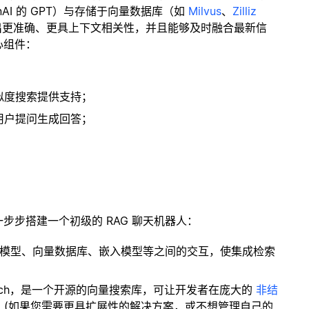
enAI 的 GPT）与存储于向量数据库（如
Milvus
、
Zilliz
出更准确、更具上下文相关性，并且能够及时融合最新信
心组件：
；
似度搜索提供支持；
用户提问生成回答；
一步步搭建一个初级的 RAG 聊天机器人：
言模型、向量数据库、嵌入模型等之间的交互，使集成检索
ity Search，是一个开源的向量搜索库，可让开发者在庞大的
非结
。(如果您需要更具扩展性的解决方案，或不想管理自己的