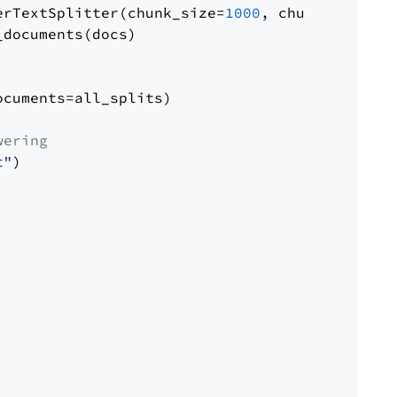
erTextSplitter(chunk_size=
1000
, chunk_overlap
documents(docs)

cuments=all_splits)

wering
t"
)
