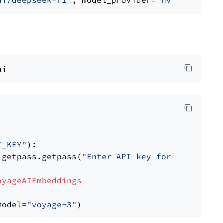
ai/deepseek-r1"
, model_provider=
"nvidia"
I_KEY"
):

 getpass.getpass(
"Enter API key for Voyage AI
oyageAIEmbeddings
model=
"voyage-3"