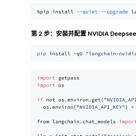
%pip install 
--quiet
--upgrade
 l
第 2 步：安装并配置 NVIDIA Deepsee
pip
 install -qU 
"langchain-nvidi
import
import
 os

if
 not os.environ.get(
"NVIDIA_AP
  os.environ[
"NVIDIA_API_KEY"
] =
from langchain.chat_models 
impor