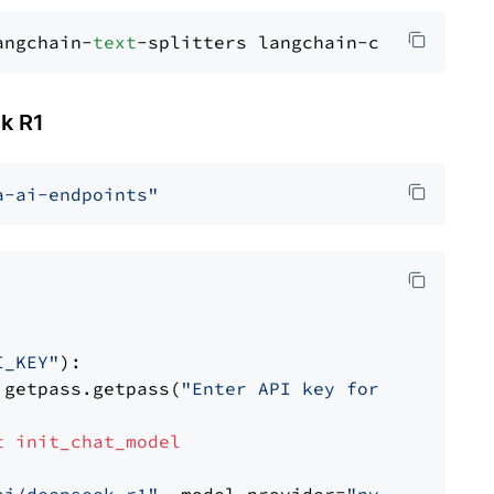
angchain-
text
k R1
a-ai-endpoints"
I_KEY"
):

 getpass.getpass(
"Enter API key for NVIDIA: "
t
init_chat_model