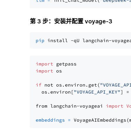
llm
=
 init_chat_model(
"deepseek-
第 3 步：安装并配置 voyage-3
pip
import
import
 os

if
 not os.environ.get(
"VOYAGE_AP
  os.environ[
"VOYAGE_API_KEY"
] =
from langchain-voyageai 
import
V
embeddings
=
 VoyageAIEmbeddings(