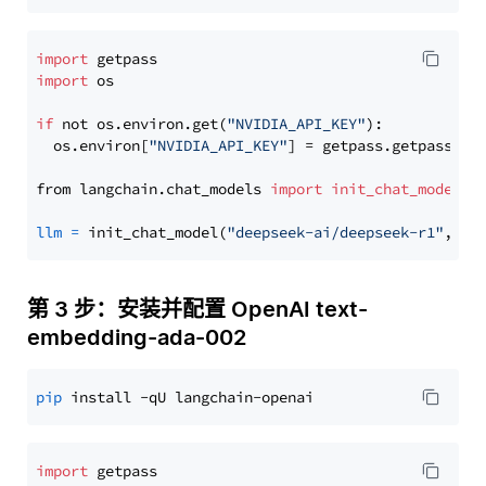
import
import
 os

if
 not os.environ.get(
"NVIDIA_API_KEY"
):

  os.environ[
"NVIDIA_API_KEY"
] = getpass.getpass(
"E
from langchain.chat_models 
import
init_chat_model
llm
=
 init_chat_model(
"deepseek-ai/deepseek-r1"
, mo
第 3 步：安装并配置 OpenAI text-
embedding-ada-002
pip
import