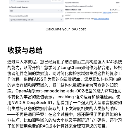
Calculate your RAG cost
收获与总结
通过深入本教程，您已经解锁了结合前沿工具构建强大RAG系统
的能力，从零开始！您学习了
LangChain
如何作为粘合剂，轻松
协调组件之间的数据流，同时简化像检索增强生成这样的复杂工
作流程。借助
FAISS
作为您的向量数据库，您发现如何以闪电般
的速度存储和搜索嵌入，将非结构化数据转变为可查询的知识
库。
OpenAI的text-embedding-ada-002
模型的魔力将原始文
本转化为丰富的数值表示， enabling 语义理解和精准检索。使
用
NVIDIA DeepSeek R1
，您看到了一个强大的大型语言模型如
何生成与从您的数据库获取的上下文深度相关的人类般的响应
——不再是通用答案！在这个过程中，您还获得了优化性能的专
业技巧，比如调整嵌入的块大小以及平衡延迟与准确性，还学习
了如何使用免费的RAG成本计算器来合理预算您的项目。