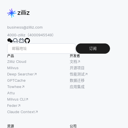
business@zilliz.com
4000-zilliz（4000945549）
订阅
产品
开发者
Zilliz Cloud
文档
Milvus
开源项目
Deep Searcher
性能测试
GPTCache
数据迁移
Towhee
应用集成
Attu
Milvus CLI
Feder
Claude Context
资源
公司