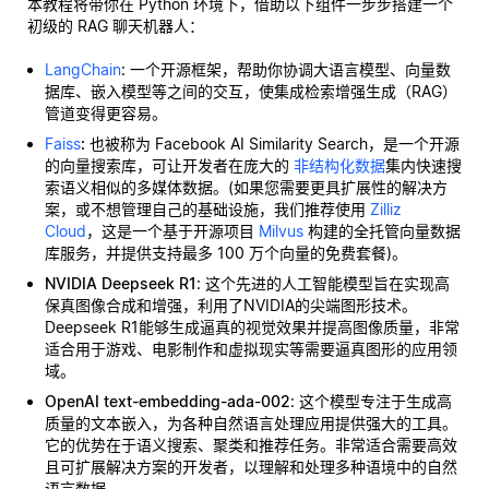
本教程将带你在 Python 环境下，借助以下组件一步步搭建一个
初级的 RAG 聊天机器人：
LangChain
: 一个开源框架，帮助你协调大语言模型、向量数
据库、嵌入模型等之间的交互，使集成检索增强生成（RAG）
管道变得更容易。
Faiss
:
也被称为 Facebook AI Similarity Search，是一个开源
的向量搜索库，可让开发者在庞大的
非结构化数据
集内快速搜
索语义相似的多媒体数据。(如果您需要更具扩展性的解决方
案，或不想管理自己的基础设施，我们推荐使用
Zilliz
Cloud
，这是一个基于开源项目
Milvus
构建的全托管向量数据
库服务，并提供支持最多 100 万个向量的免费套餐)。
NVIDIA Deepseek R1
: 这个先进的人工智能模型旨在实现高
保真图像合成和增强，利用了NVIDIA的尖端图形技术。
Deepseek R1能够生成逼真的视觉效果并提高图像质量，非常
适合用于游戏、电影制作和虚拟现实等需要逼真图形的应用领
域。
OpenAI text-embedding-ada-002
: 这个模型专注于生成高
质量的文本嵌入，为各种自然语言处理应用提供强大的工具。
它的优势在于语义搜索、聚类和推荐任务。非常适合需要高效
且可扩展解决方案的开发者，以理解和处理多种语境中的自然
语言数据。