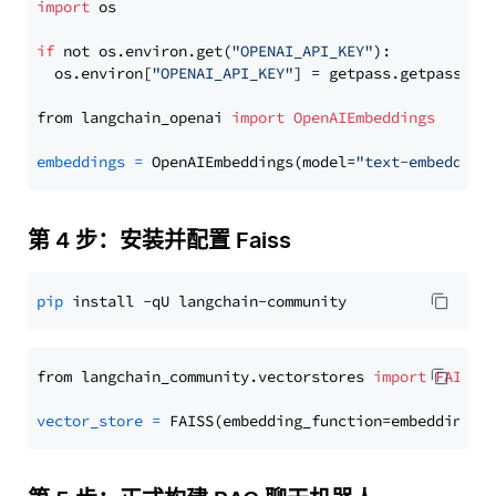
import
 os

if
 not os.environ.get(
"OPENAI_API_KEY"
):

  os.environ[
"OPENAI_API_KEY"
] = getpass.getpass(
"E
from langchain_openai 
import
OpenAIEmbeddings
embeddings
=
 OpenAIEmbeddings(model=
"text-embedding
第 4 步：安装并配置 Faiss
pip
from langchain_community.vectorstores 
import
FAISS
vector_store
=