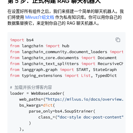
第 5 步：正式构建 RAG 聊天机器人
在设置好所有组件之后，我们来搭建一个简单的聊天机器人。我
们将使用
Milvus介绍文档
作为私有知识库。你可以用你自己的
数据集替换它，来定制你自己的 RAG 聊天机器人。
import
from
 langchain 
import
from
 langchain_community.document_loaders 
import
from
 langchain_core.documents 
import
from
 langchain_text_splitters 
import
from
 langgraph.graph 
import
from
 typing_extensions 
import
List
, TypedDict

# 加载并拆分博客内容
loader = WebBaseLoader(

    web_paths=(
"https://milvus.io/docs/overview.md"
,
    bs_kwargs=
dict
(

        parse_only=bs4.SoupStrainer(

            class_=(
"doc-style doc-post-content"
)

        )

    ),
