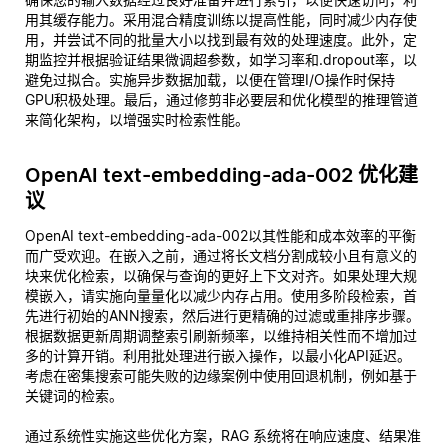
用其缓存能力。采用混合精度训练以提高性能，同时减少内存使
用，并尝试不同的批量大小以找到最有效的处理速度。此外，定
期监控并根据验证结果微调超参数，如学习率和.dropout率，以
避免过拟合。实施异步数据加载，以便在管理I/O操作时保持
GPU积极处理。最后，通过修剪非必要层和优化模型的推理管道
来简化架构，以增强实时检索性能。
OpenAI text-embedding-ada-002 优化建
议
OpenAI text-embedding-ada-002以其性能和成本效率的平衡
而广受欢迎。在嵌入之前，通过将长文档分割成较小且有意义的
块来优化检索，以确保与查询的更好上下文对齐。如果处理大规
模嵌入，请实施向量量化以减少内存占用。使用多阶段检索，首
先进行初始的ANN搜索，然后进行更精确的过滤或重排序步骤。
根据数据更新周期调整索引刷新频率，以维持相关性而不增加过
多的计算开销。利用批处理进行嵌入操作，以最小化API延迟。
考虑在密集搜索可能失败的边缘案例中使用回退机制，例如基于
关键词的检索。
通过系统性实施这些优化方案，RAG 系统将在响应速度、结果准