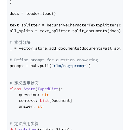
)

docs = loader.load()

text_splitter = RecursiveCharacterTextSplitter(chun
all_splits = text_splitter.split_documents(docs)

# 索引分块
_ = vector_store.add_documents(documents=all_splits)
# Define prompt for question-answering
prompt = hub.pull(
"rlm/rag-prompt"
)

# 定义应用状态
class
State
(
TypedDict
):

    question: 
str
    context: 
List
[Document]

    answer: 
str
# 定义应用步骤
def
retrieve
(
state: State
):
