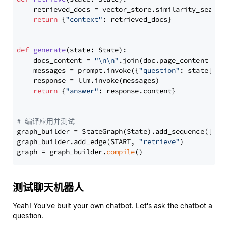
    retrieved_docs = vector_store.similarity_search
return
 {
"context"
: retrieved_docs}

def
generate
(
state: State
):

    docs_content = 
"\n\n"
.join(doc.page_content 
for
    messages = prompt.invoke({
"question"
: state[
"qu
    response = llm.invoke(messages)

return
 {
"answer"
: response.content}

# 编译应用并测试
graph_builder = StateGraph(State).add_sequence([retr
graph_builder.add_edge(START, 
"retrieve"
)

graph = graph_builder.
compile
测试聊天机器人
Yeah! You've built your own chatbot. Let's ask the chatbot a
question.