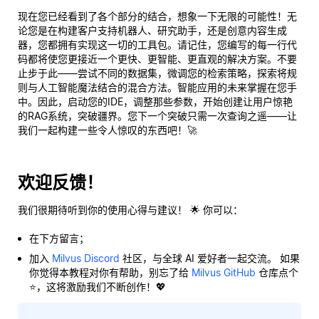
现在您已经看到了各个部分的结合，想象一下无限的可能性！无
论您是在构建客户支持机器人、研究助手，还是创意内容生成
器，您都拥有实现这一切的工具包。请记住，您编写的每一行代
码都将使您更接近一个更快、更智能、更直观的解决方案。不要
止步于此——尝试不同的数据集，微调您的检索策略，探索将规
则与人工智能魔法结合的混合方法。智能应用的未来掌握在您手
中。因此，启动您的IDE，调整那些参数，开始创建让用户惊艳
的RAG系统，突破疆界。您下一个突破只需一次查询之遥——让
我们一起构建一些令人惊叹的东西吧！🚀
欢迎反馈！
我们很期待听到你的使用心得与建议！ 🌟 你可以：
在下方留言；
加入
Milvus Discord
社区，与全球 AI 爱好者一起交流。 如果
你觉得本教程对你有帮助，别忘了给
Milvus GitHub
仓库点个
⭐，这将激励我们不断创作！💖