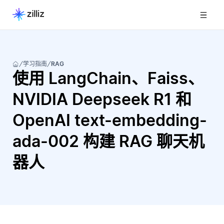
学习指南
RAG
使用 LangChain、Faiss、
NVIDIA Deepseek R1 和
OpenAI text-embedding-
ada-002 构建 RAG 聊天机
器人