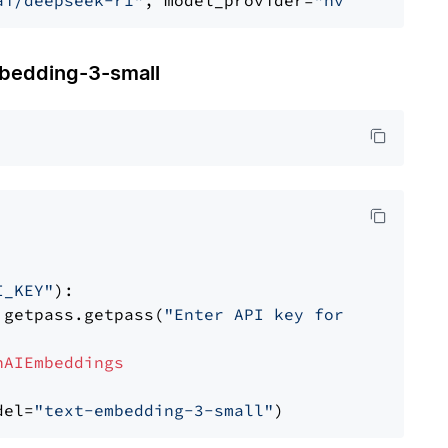
ai/deepseek-r1"
, model_provider=
"nvidia"
dding-3-small
I_KEY"
):

 getpass.getpass(
"Enter API key for OpenAI: "
nAIEmbeddings
del=
"text-embedding-3-small"