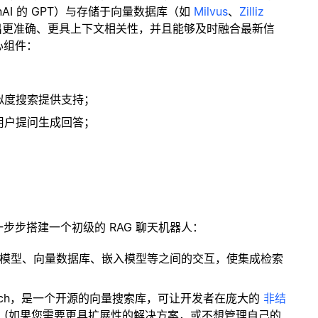
enAI 的 GPT）与存储于向量数据库（如
Milvus
、
Zilliz
出更准确、更具上下文相关性，并且能够及时融合最新信
心组件：
；
似度搜索提供支持；
用户提问生成回答；
一步步搭建一个初级的 RAG 聊天机器人：
言模型、向量数据库、嵌入模型等之间的交互，使集成检索
ity Search，是一个开源的向量搜索库，可让开发者在庞大的
非结
。(如果您需要更具扩展性的解决方案，或不想管理自己的