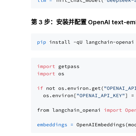
llm
=
 init_chat_model(
"deepseek-
第 3 步：安装并配置 OpenAI text-embe
pip
import
import
 os

if
 not os.environ.get(
"OPENAI_AP
  os.environ[
"OPENAI_API_KEY"
] =
from langchain_openai 
import
Ope
embeddings
=
 OpenAIEmbeddings(mo