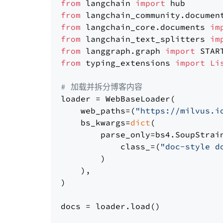
from
 langchain 
import
from
 langchain_community.documen
from
 langchain_core.documents 
im
from
 langchain_text_splitters 
im
from
 langgraph.graph 
import
from
 typing_extensions 
import
Li
# 加载并拆分博客内容
loader = WebBaseLoader(

    web_paths=(
"https://milvus.i
    bs_kwargs=
dict
(

        parse_only=bs4.SoupStrain
            class_=(
"doc-style d
        )

    ),

)

docs = loader.load()
