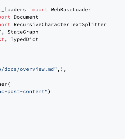
t_loaders 
import
port
port
st
, TypedDict

o/docs/overview.md"
,),

er(

oc-post-content"
)
