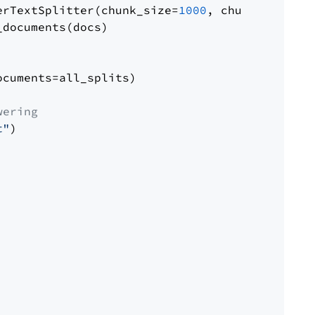
erTextSplitter(chunk_size=
1000
, chunk_overlap
documents(docs)

cuments=all_splits)

wering
t"
)
