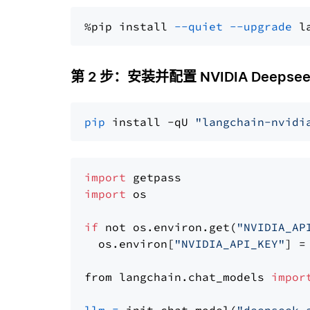
%pip install 
--quiet
--upgrade
 l
第 2 步：安装并配置 NVIDIA Deepsee
pip
 install -qU 
"langchain-nvidi
import
import
 os

if
 not os.environ.get(
"NVIDIA_AP
  os.environ[
"NVIDIA_API_KEY"
] =
from langchain.chat_models 
impor