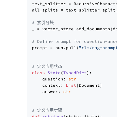
text_splitter = RecursiveCharact
all_splits = text_splitter.split_
# 索引分块
_ = vector_store.add_documents(do
# Define prompt for question-ans
prompt = hub.pull(
"rlm/rag-promp
# 定义应用状态
class
State
(
TypedDict
):

    question: 
str
    context: 
List
[Document]

    answer: 
str
# 定义应用步骤
def
retrieve
(
state: State
):
