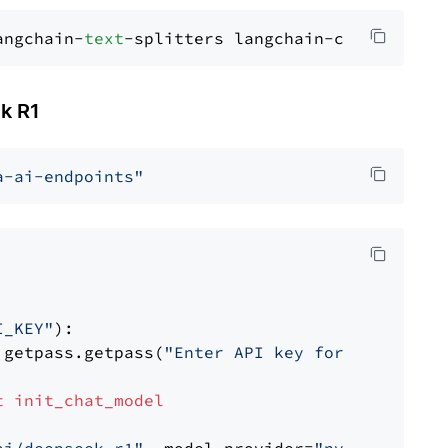
angchain-
text
k R1
a-ai-endpoints"
I_KEY"
):

 getpass.getpass(
"Enter API key for NVIDIA: "
t
init_chat_model