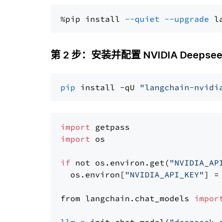
%pip install 
--quiet
--upgrade
 l
第 2 步：安装并配置 NVIDIA Deepsee
pip
 install -qU 
"langchain-nvidi
import
import
 os

if
 not os.environ.get(
"NVIDIA_AP
  os.environ[
"NVIDIA_API_KEY"
] =
from langchain.chat_models 
impor