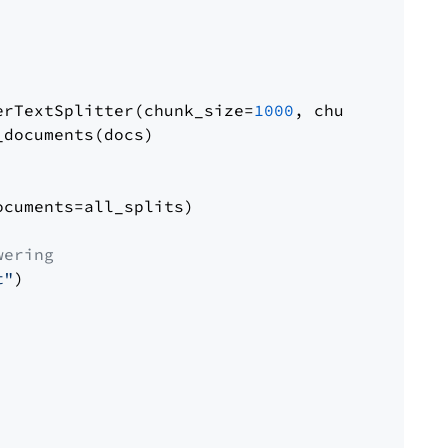
erTextSplitter(chunk_size=
1000
, chunk_overlap
documents(docs)

cuments=all_splits)

wering
t"
)
