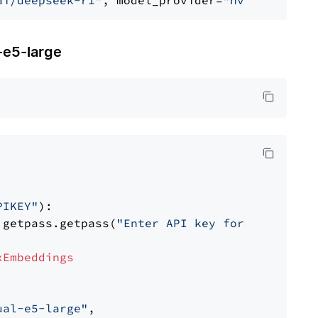
ai/deepseek-r1"
, model_provider=
"nvidia"
e5-large
PIKEY"
):

 getpass.getpass(
"Enter API key for IBM watso
xEmbeddings
ual-e5-large"
,
