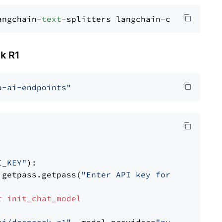
angchain-
text
k R1
a-ai-endpoints"
I_KEY"
):

 getpass.getpass(
"Enter API key for NVIDIA: "
t
init_chat_model