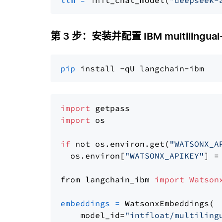
llm
=
 init_chat_model(
"deepseek-
第 3 步：安装并配置 IBM multilingual-
pip
import
import
 os

if
 not os.environ.get(
"WATSONX_A
  os.environ[
"WATSONX_APIKEY"
] =
from langchain_ibm 
import
Watson
embeddings
=
 WatsonxEmbeddings(

    model_id=
"intfloat/multiling