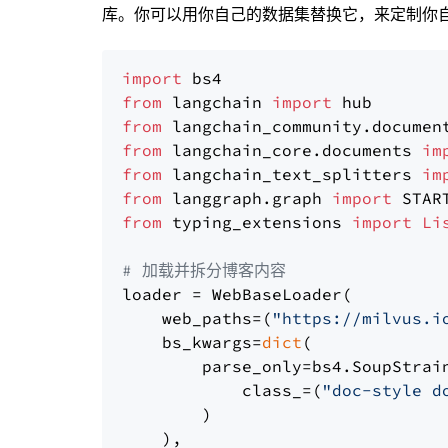
库。你可以用你自己的数据集替换它，来定制你自己
import
from
 langchain 
import
from
 langchain_community.documen
from
 langchain_core.documents 
im
from
 langchain_text_splitters 
im
from
 langgraph.graph 
import
from
 typing_extensions 
import
Li
# 加载并拆分博客内容
loader = WebBaseLoader(

    web_paths=(
"https://milvus.i
    bs_kwargs=
dict
(

        parse_only=bs4.SoupStrain
            class_=(
"doc-style d
        )

    ),
