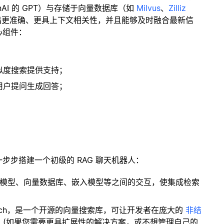
enAI 的 GPT）与存储于向量数据库（如
Milvus
、
Zilliz
出更准确、更具上下文相关性，并且能够及时融合最新信
心组件：
；
似度搜索提供支持；
用户提问生成回答；
一步步搭建一个初级的 RAG 聊天机器人：
言模型、向量数据库、嵌入模型等之间的交互，使集成检索
ity Search，是一个开源的向量搜索库，可让开发者在庞大的
非结
。(如果您需要更具扩展性的解决方案，或不想管理自己的