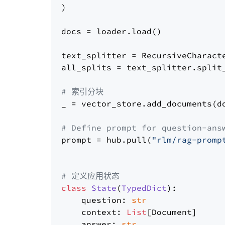
)

docs = loader.load()

text_splitter = RecursiveCharact
all_splits = text_splitter.split_
# 索引分块
_ = vector_store.add_documents(do
# Define prompt for question-ans
prompt = hub.pull(
"rlm/rag-promp
# 定义应用状态
class
State
(
TypedDict
):

    question: 
str
    context: 
List
[Document]

    answer: 
str