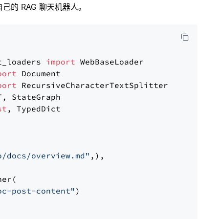
的 RAG 聊天机器人。
t_loaders 
import
port
port
st
, TypedDict

o/docs/overview.md"
,),

er(

oc-post-content"
)
