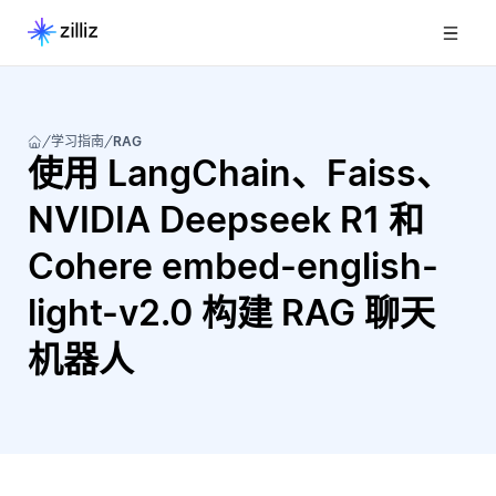
学习指南
RAG
使用 LangChain、Faiss、
NVIDIA Deepseek R1 和
Cohere embed-english-
light-v2.0 构建 RAG 聊天
机器人