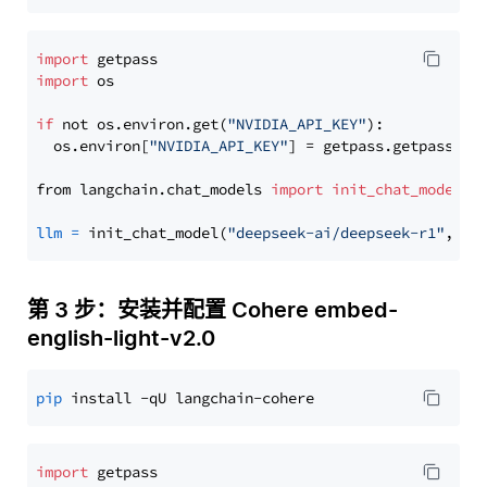
import
import
 os

if
 not os.environ.get(
"NVIDIA_API_KEY"
):

  os.environ[
"NVIDIA_API_KEY"
] = getpass.getpass(
"E
from langchain.chat_models 
import
init_chat_model
llm
=
 init_chat_model(
"deepseek-ai/deepseek-r1"
, mo
第 3 步：安装并配置 Cohere embed-
english-light-v2.0
pip
import