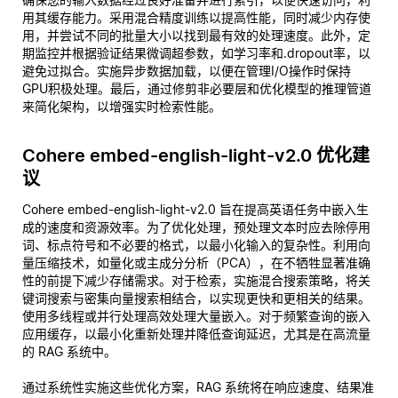
用其缓存能力。采用混合精度训练以提高性能，同时减少内存使
用，并尝试不同的批量大小以找到最有效的处理速度。此外，定
期监控并根据验证结果微调超参数，如学习率和.dropout率，以
避免过拟合。实施异步数据加载，以便在管理I/O操作时保持
GPU积极处理。最后，通过修剪非必要层和优化模型的推理管道
来简化架构，以增强实时检索性能。
Cohere embed-english-light-v2.0 优化建
议
Cohere embed-english-light-v2.0 旨在提高英语任务中嵌入生
成的速度和资源效率。为了优化处理，预处理文本时应去除停用
词、标点符号和不必要的格式，以最小化输入的复杂性。利用向
量压缩技术，如量化或主成分分析（PCA），在不牺牲显著准确
性的前提下减少存储需求。对于检索，实施混合搜索策略，将关
键词搜索与密集向量搜索相结合，以实现更快和更相关的结果。
使用多线程或并行处理高效处理大量嵌入。对于频繁查询的嵌入
应用缓存，以最小化重新处理并降低查询延迟，尤其是在高流量
的 RAG 系统中。
通过系统性实施这些优化方案，RAG 系统将在响应速度、结果准