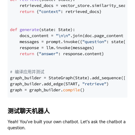
    retrieved_docs = vector_store.similarity_search
return
 {
"context"
: retrieved_docs}

def
generate
(
state: State
):

    docs_content = 
"\n\n"
.join(doc.page_content 
for
    messages = prompt.invoke({
"question"
: state[
"qu
    response = llm.invoke(messages)

return
 {
"answer"
: response.content}

# 编译应用并测试
graph_builder = StateGraph(State).add_sequence([retr
graph_builder.add_edge(START, 
"retrieve"
)

graph = graph_builder.
compile
测试聊天机器人
Yeah! You've built your own chatbot. Let's ask the chatbot a
question.