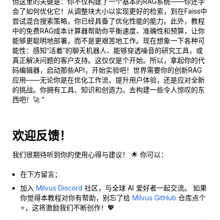
但这里的关键是：你不仅构建了一个基本的RAG系统——你还学
会了如何优化它！从调整块大小以实现更好的检索，到在Faiss中
尝试混合搜索策略，你已经具备了优化性能的能力。此外，教程
中的免费RAG成本计算器帮助你平衡速度、准确性和预算，让你
能够更聪明地部署，而不是更艰苦地工作。现在想象一下各种可
能性：感知“活着”的聊天机器人、能够穿透噪音的研究工具，或
真正
解决问题的客户支持。这仅仅是个开始。所以，拿起你的代
码编辑器，启动那些API，开始实验吧！世界需要你的创新RAG
应用——无论你是在优化工作流、提升用户体验，还是应对全新
的挑战。你拥有工具、知识和创造力。去构建一些令人惊叹的东
西吧！🚀 "
欢迎反馈！
我们很期待听到你的使用心得与建议！ 🌟 你可以：
在下方留言；
加入
Milvus Discord
社区，与全球 AI 爱好者一起交流。 如果
你觉得本教程对你有帮助，别忘了给
Milvus GitHub
仓库点个
⭐，这将激励我们不断创作！💖