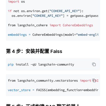
import
 os

if
 not os.environ.get(
"COHERE_API_KEY"
):

  os.environ[
"COHERE_API_KEY"
] = getpass.getpass(
"E
from langchain_cohere 
import
CohereEmbeddings
embeddings
=
 CohereEmbeddings(model=
"embed-english-
第 4 步：安装并配置 Faiss
pip
from langchain_community.vectorstores 
import
FAISS
vector_store
=