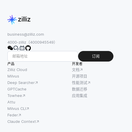
business@zilliz.com
4000-zilliz（4000945549）
订阅
产品
开发者
Zilliz Cloud
文档
Milvus
开源项目
Deep Searcher
性能测试
GPTCache
数据迁移
Towhee
应用集成
Attu
Milvus CLI
Feder
Claude Context