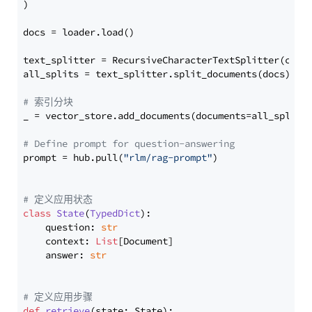
)

docs = loader.load()

text_splitter = RecursiveCharacterTextSplitter(chun
all_splits = text_splitter.split_documents(docs)

# 索引分块
_ = vector_store.add_documents(documents=all_splits)
# Define prompt for question-answering
prompt = hub.pull(
"rlm/rag-prompt"
)

# 定义应用状态
class
State
(
TypedDict
):

    question: 
str
    context: 
List
[Document]

    answer: 
str
# 定义应用步骤
def
retrieve
(
state: State
):
