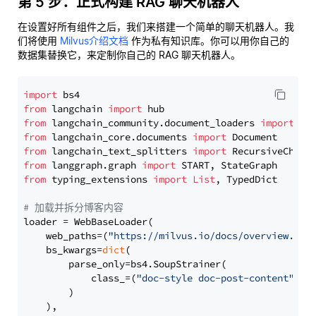
第 5 步：正式构建 RAG 聊天机器人
在设置好所有组件之后，我们来搭建一个简单的聊天机器人。我
们将使用
Milvus介绍文档
作为私有知识库。你可以用你自己的
数据集替换它，来定制你自己的 RAG 聊天机器人。
import
from
 langchain 
import
from
 langchain_community.document_loaders 
import
from
 langchain_core.documents 
import
from
 langchain_text_splitters 
import
from
 langgraph.graph 
import
from
 typing_extensions 
import
List
, TypedDict

# 加载并拆分博客内容
loader = WebBaseLoader(

    web_paths=(
"https://milvus.io/docs/overview.md"
,
    bs_kwargs=
dict
(

        parse_only=bs4.SoupStrainer(

            class_=(
"doc-style doc-post-content"
)

        )

    ),
