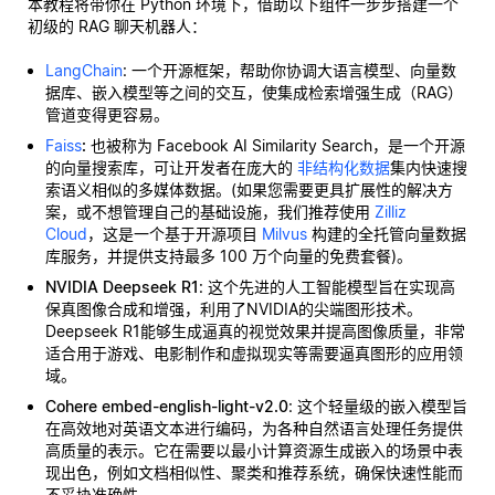
本教程将带你在 Python 环境下，借助以下组件一步步搭建一个
初级的 RAG 聊天机器人：
LangChain
: 一个开源框架，帮助你协调大语言模型、向量数
据库、嵌入模型等之间的交互，使集成检索增强生成（RAG）
管道变得更容易。
Faiss
:
也被称为 Facebook AI Similarity Search，是一个开源
的向量搜索库，可让开发者在庞大的
非结构化数据
集内快速搜
索语义相似的多媒体数据。(如果您需要更具扩展性的解决方
案，或不想管理自己的基础设施，我们推荐使用
Zilliz
Cloud
，这是一个基于开源项目
Milvus
构建的全托管向量数据
库服务，并提供支持最多 100 万个向量的免费套餐)。
NVIDIA Deepseek R1
: 这个先进的人工智能模型旨在实现高
保真图像合成和增强，利用了NVIDIA的尖端图形技术。
Deepseek R1能够生成逼真的视觉效果并提高图像质量，非常
适合用于游戏、电影制作和虚拟现实等需要逼真图形的应用领
域。
Cohere embed-english-light-v2.0
: 这个轻量级的嵌入模型旨
在高效地对英语文本进行编码，为各种自然语言处理任务提供
高质量的表示。它在需要以最小计算资源生成嵌入的场景中表
现出色，例如文档相似性、聚类和推荐系统，确保快速性能而
不妥协准确性。