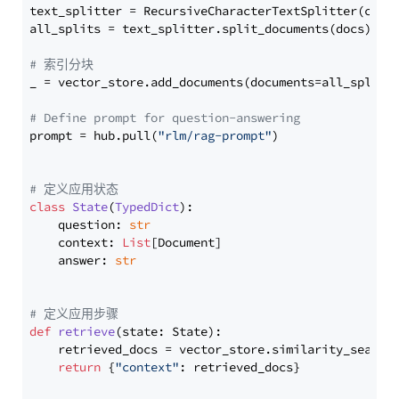
text_splitter = RecursiveCharacterTextSplitter(chun
all_splits = text_splitter.split_documents(docs)

# 索引分块
_ = vector_store.add_documents(documents=all_splits)
# Define prompt for question-answering
prompt = hub.pull(
"rlm/rag-prompt"
)

# 定义应用状态
class
State
(
TypedDict
):

    question: 
str
    context: 
List
[Document]

    answer: 
str
# 定义应用步骤
def
retrieve
(
state: State
):

    retrieved_docs = vector_store.similarity_search
return
 {
"context"
: retrieved_docs}
