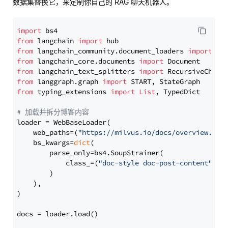
数据集替换它，来定制你自己的 RAG 聊天机器人。
import
from
 langchain 
import
from
 langchain_community.document_loaders 
import
from
 langchain_core.documents 
import
from
 langchain_text_splitters 
import
from
 langgraph.graph 
import
from
 typing_extensions 
import
List
, TypedDict

# 加载并拆分博客内容
loader = WebBaseLoader(

    web_paths=(
"https://milvus.io/docs/overview.md"
,
    bs_kwargs=
dict
(

        parse_only=bs4.SoupStrainer(

            class_=(
"doc-style doc-post-content"
)

        )

    ),

)

docs = loader.load()
