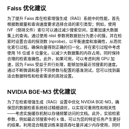
Faiss 优化建议
为了提升 Faiss 库在检索增强生成（RAG）系统中的性能，首先
根据数据量和查询速度要求选择合适的索引类型；例如，使用
IVF（倒排文件）索引可以通过减少搜索空间，显著加速大数据
集上的查询。通过使用 nlist 参数将数据划分为更小的簇，并在检
索时设置合适的探测数 (nprobe)，以平衡速度和准确性，从而优
化索引过程。确保向量得到正确的归一化，并在索引过程中考虑
使用 16 位或 8 位量化，以减少大数据集的内存占用，同时保持
合理的检索准确性。此外，如果可用，可以考虑利用 GPU 加
速，因为 Faiss 受益于并行处理，能够加快最近邻搜索的速度。
通过不断微调和基于不同参数与配置的基准测试，您可以找到最
适合数据特性和检索需求的高效设置。
NVIDIA BGE-M3 优化建议
为了在检索增强生成（RAG）设置中优化 NVIDIA BGE-M3，确
保您的数据检索系统经过精细调优，以实现可重用性和相关性
——考虑实施缓存机制以存储频繁访问的文档。此外，实验检索
参数，例如最近邻搜索中的 k 值，可以为您的特定任务产生更好
的结果。利用混合精度训练来提高吞吐量并减少内存使用，同时