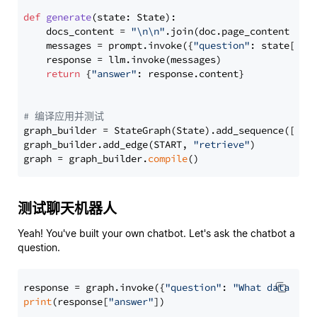
def
generate
(
state: State
):

    docs_content = 
"\n\n"
.join(doc.page_content 
for
    messages = prompt.invoke({
"question"
: state[
"qu
    response = llm.invoke(messages)

return
 {
"answer"
: response.content}

# 编译应用并测试
graph_builder = StateGraph(State).add_sequence([retr
graph_builder.add_edge(START, 
"retrieve"
)

graph = graph_builder.
compile
测试聊天机器人
Yeah! You've built your own chatbot. Let's ask the chatbot a
question.
response = graph.invoke({
"question"
: 
"What data typ
print
(response[
"answer"