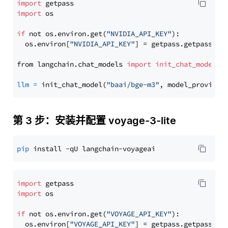
import
import
 os

if
 not os.environ.get(
"NVIDIA_API_KEY"
):

  os.environ[
"NVIDIA_API_KEY"
] = getpass.getpass(
"E
from langchain.chat_models 
import
init_chat_model
llm
=
 init_chat_model(
"baai/bge-m3"
, model_provider
第 3 步：安装并配置 voyage-3-lite
pip
import
import
 os

if
 not os.environ.get(
"VOYAGE_API_KEY"
):

  os.environ[
"VOYAGE_API_KEY"
] = getpass.getpass(
"E