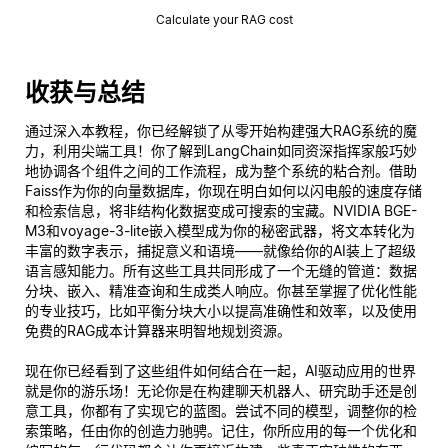
Calculate your RAG cost
收获与总结
通过深入本教程，你已经解锁了从零开始构建强大RAG系统的魔
力，利用尖端工具！你了解到LangChain如同资深指挥家般巧妙
地协调各个组件之间的工作流程，成为整个系统的粘合剂。借助
Faiss作为你的向量数据库，你现在明白如何以闪电般的速度存储
和检索信息，将非结构化数据变成可搜索的宝藏。NVIDIA BGE-
M3和voyage-3-lite嵌入模型成为你的秘密武器，将文本转化为
丰富的数字表示，捕捉意义和语境——就像给你的AI装上了超级
语言感知能力。所有这些工具共同形成了一个无缝的管道：数据
分块、嵌入、精准查询和生成类人响应。你甚至掌握了优化性能
的专业技巧，比如平衡分块大小以提高准确性和效率，以及使用
免费的RAG成本计算器来明智地规划资源。
现在你已经看到了这些组件如何结合在一起，AI驱动应用的世界
就是你的游乐场！无论你是在构建聊天机器人、研究助手还是创
意工具，你都有了实现它的蓝图。尝试不同的模型，调整你的检
索策略，任由你的创造力驰骋。记住，你所应用的每一个优化和