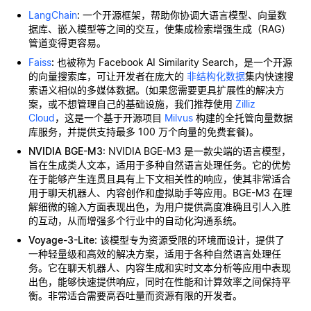
LangChain
: 一个开源框架，帮助你协调大语言模型、向量数
据库、嵌入模型等之间的交互，使集成检索增强生成（RAG）
管道变得更容易。
Faiss
:
也被称为 Facebook AI Similarity Search，是一个开源
的向量搜索库，可让开发者在庞大的
非结构化数据
集内快速搜
索语义相似的多媒体数据。(如果您需要更具扩展性的解决方
案，或不想管理自己的基础设施，我们推荐使用
Zilliz
Cloud
，这是一个基于开源项目
Milvus
构建的全托管向量数据
库服务，并提供支持最多 100 万个向量的免费套餐)。
NVIDIA BGE-M3
: NVIDIA BGE-M3 是一款尖端的语言模型，
旨在生成类人文本，适用于多种自然语言处理任务。它的优势
在于能够产生连贯且具有上下文相关性的响应，使其非常适合
用于聊天机器人、内容创作和虚拟助手等应用。BGE-M3 在理
解细微的输入方面表现出色，为用户提供高度准确且引人入胜
的互动，从而增强多个行业中的自动化沟通系统。
Voyage-3-Lite
: 该模型专为资源受限的环境而设计，提供了
一种轻量级和高效的解决方案，适用于各种自然语言处理任
务。它在聊天机器人、内容生成和实时文本分析等应用中表现
出色，能够快速提供响应，同时在性能和计算效率之间保持平
衡。非常适合需要高吞吐量而资源有限的开发者。