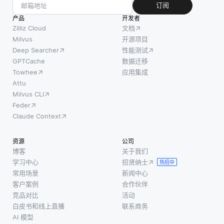
订阅
产品
开发者
Zilliz Cloud
文档
Milvus
开源项目
Deep Searcher
性能测试
GPTCache
数据迁移
Towhee
应用集成
Attu
Milvus CLI
Feder
Claude Context
资源
公司
博客
关于我们
学习中心
招贤纳士
热招中
常用场景
新闻中心
客户案例
合作伙伴
竞品对比
活动
白皮书和线上直播
联系商务
AI 模型