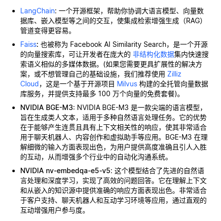
LangChain
: 一个开源框架，帮助你协调大语言模型、向量数
据库、嵌入模型等之间的交互，使集成检索增强生成（RAG）
管道变得更容易。
Faiss
:
也被称为 Facebook AI Similarity Search，是一个开源
的向量搜索库，可让开发者在庞大的
非结构化数据
集内快速搜
索语义相似的多媒体数据。(如果您需要更具扩展性的解决方
案，或不想管理自己的基础设施，我们推荐使用
Zilliz
Cloud
，这是一个基于开源项目
Milvus
构建的全托管向量数据
库服务，并提供支持最多 100 万个向量的免费套餐)。
NVIDIA BGE-M3
: NVIDIA BGE-M3 是一款尖端的语言模型，
旨在生成类人文本，适用于多种自然语言处理任务。它的优势
在于能够产生连贯且具有上下文相关性的响应，使其非常适合
用于聊天机器人、内容创作和虚拟助手等应用。BGE-M3 在理
解细微的输入方面表现出色，为用户提供高度准确且引人入胜
的互动，从而增强多个行业中的自动化沟通系统。
NVIDIA nv-embedqa-e5-v5
: 这个模型结合了先进的自然语
言处理和深度学习，实现了高效的问题回答。它在理解上下文
和从嵌入的知识源中提供准确的响应方面表现出色。非常适合
于客户支持、聊天机器人和互动学习环境等应用，通过直观的
互动增强用户参与度。