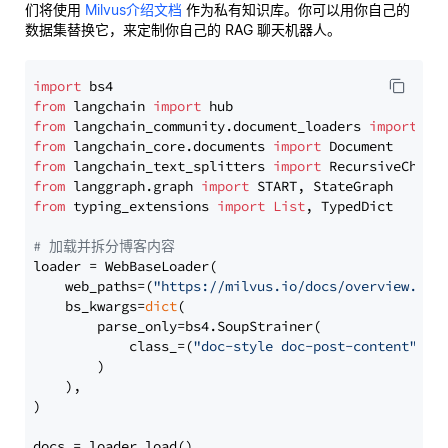
们将使用
Milvus介绍文档
作为私有知识库。你可以用你自己的
数据集替换它，来定制你自己的 RAG 聊天机器人。
import
from
 langchain 
import
from
 langchain_community.document_loaders 
import
from
 langchain_core.documents 
import
from
 langchain_text_splitters 
import
from
 langgraph.graph 
import
from
 typing_extensions 
import
List
, TypedDict

# 加载并拆分博客内容
loader = WebBaseLoader(

    web_paths=(
"https://milvus.io/docs/overview.md"
,
    bs_kwargs=
dict
(

        parse_only=bs4.SoupStrainer(

            class_=(
"doc-style doc-post-content"
)

        )

    ),

)

docs = loader.load()
