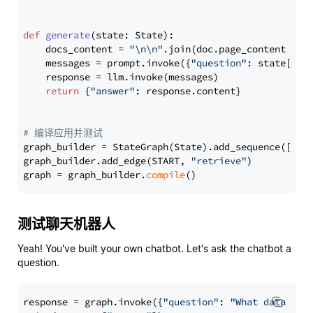
def
generate
(
state: State
):

    docs_content = 
"\n\n"
.join(doc.page_content 
for
    messages = prompt.invoke({
"question"
: state[
"qu
    response = llm.invoke(messages)

return
 {
"answer"
: response.content}

# 编译应用并测试
graph_builder = StateGraph(State).add_sequence([retr
graph_builder.add_edge(START, 
"retrieve"
)

graph = graph_builder.
compile
测试聊天机器人
Yeah! You've built your own chatbot. Let's ask the chatbot a
question.
response = graph.invoke({
"question"
: 
"What data typ