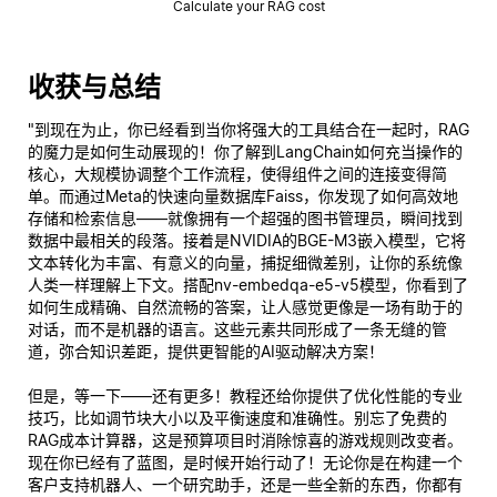
Calculate your RAG cost
收获与总结
"到现在为止，你已经看到当你将强大的工具结合在一起时，RAG
的魔力是如何生动展现的！你了解到LangChain如何充当操作的
核心，大规模协调整个工作流程，使得组件之间的连接变得简
单。而通过Meta的快速向量数据库Faiss，你发现了如何高效地
存储和检索信息——就像拥有一个超强的图书管理员，瞬间找到
数据中最相关的段落。接着是NVIDIA的BGE-M3嵌入模型，它将
文本转化为丰富、有意义的向量，捕捉细微差别，让你的系统像
人类一样理解上下文。搭配nv-embedqa-e5-v5模型，你看到了
如何生成精确、自然流畅的答案，让人感觉更像是一场有助于的
对话，而不是机器的语言。这些元素共同形成了一条无缝的管
道，弥合知识差距，提供更智能的AI驱动解决方案！
但是，等一下——还有更多！教程还给你提供了优化性能的专业
技巧，比如调节块大小以及平衡速度和准确性。别忘了免费的
RAG成本计算器，这是预算项目时消除惊喜的游戏规则改变者。
现在你已经有了蓝图，是时候开始行动了！无论你是在构建一个
客户支持机器人、一个研究助手，还是一些全新的东西，你都有