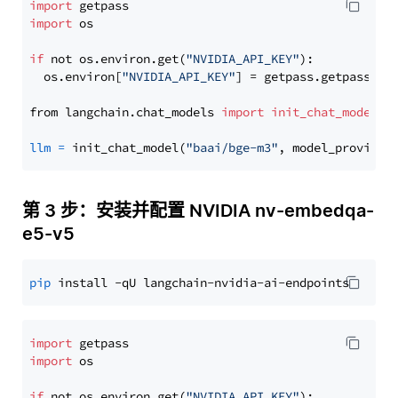
import
import
 os

if
 not os.environ.get(
"NVIDIA_API_KEY"
):

  os.environ[
"NVIDIA_API_KEY"
] = getpass.getpass(
"E
from langchain.chat_models 
import
init_chat_model
llm
=
 init_chat_model(
"baai/bge-m3"
, model_provider
第 3 步：安装并配置 NVIDIA nv-embedqa-
e5-v5
pip
import
import
 os

if
 not os.environ.get(
"NVIDIA_API_KEY"
):
