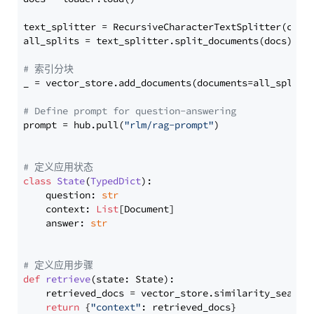
text_splitter = RecursiveCharacterTextSplitter(chun
all_splits = text_splitter.split_documents(docs)

# 索引分块
_ = vector_store.add_documents(documents=all_splits)
# Define prompt for question-answering
prompt = hub.pull(
"rlm/rag-prompt"
)

# 定义应用状态
class
State
(
TypedDict
):

    question: 
str
    context: 
List
[Document]

    answer: 
str
# 定义应用步骤
def
retrieve
(
state: State
):

    retrieved_docs = vector_store.similarity_search
return
 {
"context"
: retrieved_docs}
