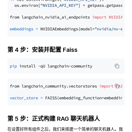
  os.environ[
"NVIDIA_API_KEY"
] = getpass.getpass(
"E
from langchain_nvidia_ai_endpoints 
import
NVIDIAEmb
embeddings
=
 NVIDIAEmbeddings(model=
"nvidia/nv-embe
第 4 步：安装并配置 Faiss
pip
from langchain_community.vectorstores 
import
FAISS
vector_store
=
第 5 步：正式构建 RAG 聊天机器人
在设置好所有组件之后，我们来搭建一个简单的聊天机器人。我