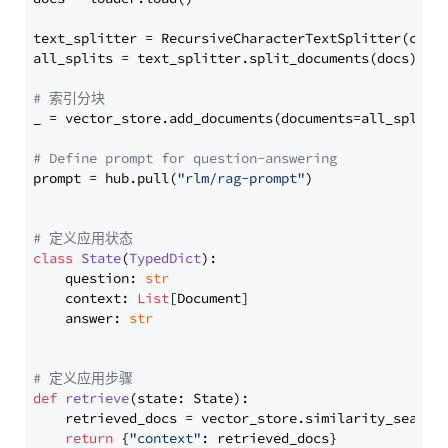
text_splitter = RecursiveCharacterTextSplitter(chun
all_splits = text_splitter.split_documents(docs)

# 索引分块
_ = vector_store.add_documents(documents=all_splits)
# Define prompt for question-answering
prompt = hub.pull(
"rlm/rag-prompt"
)

# 定义应用状态
class
State
(
TypedDict
):

    question: 
str
    context: 
List
[Document]

    answer: 
str
# 定义应用步骤
def
retrieve
(
state: State
):

    retrieved_docs = vector_store.similarity_search
return
 {
"context"
: retrieved_docs}
