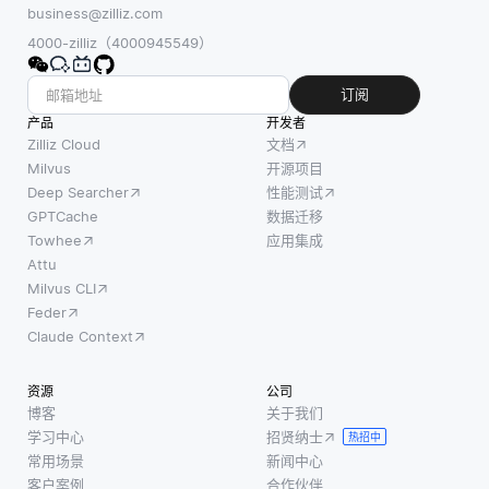
business@zilliz.com
4000-zilliz（4000945549）
订阅
产品
开发者
Zilliz Cloud
文档
Milvus
开源项目
Deep Searcher
性能测试
GPTCache
数据迁移
Towhee
应用集成
Attu
Milvus CLI
Feder
Claude Context
资源
公司
博客
关于我们
学习中心
招贤纳士
热招中
常用场景
新闻中心
客户案例
合作伙伴