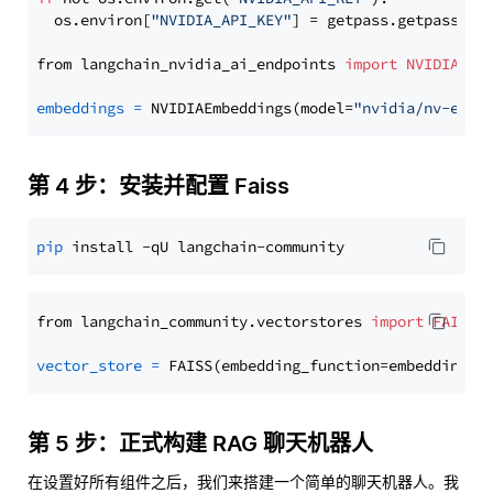
  os.environ[
"NVIDIA_API_KEY"
] = getpass.getpass(
"E
from langchain_nvidia_ai_endpoints 
import
NVIDIAEmb
embeddings
=
 NVIDIAEmbeddings(model=
"nvidia/nv-embe
第 4 步：安装并配置 Faiss
pip
from langchain_community.vectorstores 
import
FAISS
vector_store
=
第 5 步：正式构建 RAG 聊天机器人
在设置好所有组件之后，我们来搭建一个简单的聊天机器人。我