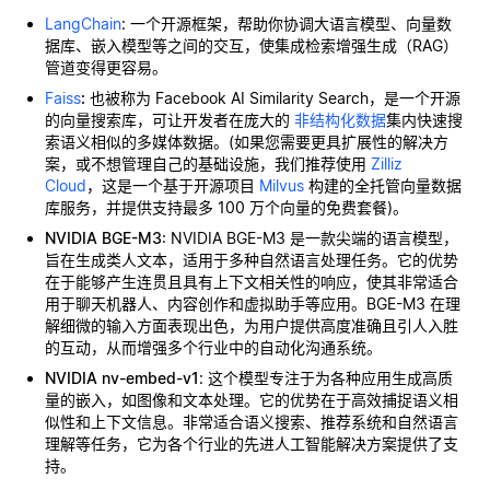
LangChain
: 一个开源框架，帮助你协调大语言模型、向量数
据库、嵌入模型等之间的交互，使集成检索增强生成（RAG）
管道变得更容易。
Faiss
:
也被称为 Facebook AI Similarity Search，是一个开源
的向量搜索库，可让开发者在庞大的
非结构化数据
集内快速搜
索语义相似的多媒体数据。(如果您需要更具扩展性的解决方
案，或不想管理自己的基础设施，我们推荐使用
Zilliz
Cloud
，这是一个基于开源项目
Milvus
构建的全托管向量数据
库服务，并提供支持最多 100 万个向量的免费套餐)。
NVIDIA BGE-M3
: NVIDIA BGE-M3 是一款尖端的语言模型，
旨在生成类人文本，适用于多种自然语言处理任务。它的优势
在于能够产生连贯且具有上下文相关性的响应，使其非常适合
用于聊天机器人、内容创作和虚拟助手等应用。BGE-M3 在理
解细微的输入方面表现出色，为用户提供高度准确且引人入胜
的互动，从而增强多个行业中的自动化沟通系统。
NVIDIA nv-embed-v1
: 这个模型专注于为各种应用生成高质
量的嵌入，如图像和文本处理。它的优势在于高效捕捉语义相
似性和上下文信息。非常适合语义搜索、推荐系统和自然语言
理解等任务，它为各个行业的先进人工智能解决方案提供了支
持。