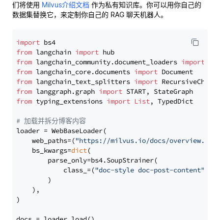
们将使用
Milvus介绍文档
作为私有知识库。你可以用你自己的
数据集替换它，来定制你自己的 RAG 聊天机器人。
import
from
 langchain 
import
from
 langchain_community.document_loaders 
import
from
 langchain_core.documents 
import
from
 langchain_text_splitters 
import
from
 langgraph.graph 
import
from
 typing_extensions 
import
List
, TypedDict

# 加载并拆分博客内容
loader = WebBaseLoader(

    web_paths=(
"https://milvus.io/docs/overview.md"
,
    bs_kwargs=
dict
(

        parse_only=bs4.SoupStrainer(

            class_=(
"doc-style doc-post-content"
)

        )

    ),

)

docs = loader.load()
