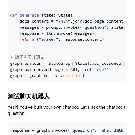
def
generate
(
state: State
):

    docs_content = 
"\n\n"
.join(doc.page_content 
for
    messages = prompt.invoke({
"question"
: state[
"qu
    response = llm.invoke(messages)

return
 {
"answer"
: response.content}

# 编译应用并测试
graph_builder = StateGraph(State).add_sequence([retr
graph_builder.add_edge(START, 
"retrieve"
)

graph = graph_builder.
compile
测试聊天机器人
Yeah! You've built your own chatbot. Let's ask the chatbot a
question.
response = graph.invoke({
"question"
: 
"What data typ