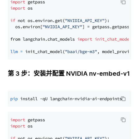
import
import
 os

if
 not os.environ.get(
"NVIDIA_API_KEY"
):

  os.environ[
"NVIDIA_API_KEY"
] = getpass.getpass(
"E
from langchain.chat_models 
import
init_chat_model
llm
=
 init_chat_model(
"baai/bge-m3"
, model_provider
第 3 步：安装并配置 NVIDIA nv-embed-v1
pip
import
import
 os

if
 not os.environ.get(
"NVIDIA_API_KEY"
):
