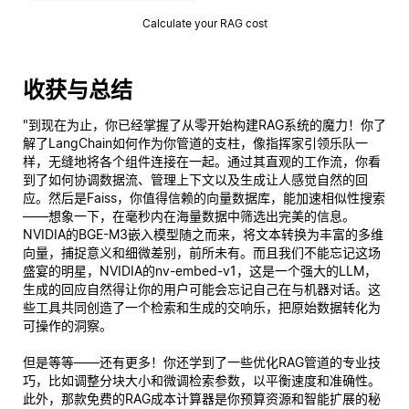
Calculate your RAG cost
收获与总结
"到现在为止，你已经掌握了从零开始构建RAG系统的魔力！你了
解了LangChain如何作为你管道的支柱，像指挥家引领乐队一
样，无缝地将各个组件连接在一起。通过其直观的工作流，你看
到了如何协调数据流、管理上下文以及生成让人感觉自然的回
应。然后是Faiss，你值得信赖的向量数据库，能加速相似性搜索
——想象一下，在毫秒内在海量数据中筛选出完美的信息。
NVIDIA的BGE-M3嵌入模型随之而来，将文本转换为丰富的多维
向量，捕捉意义和细微差别，前所未有。而且我们不能忘记这场
盛宴的明星，NVIDIA的nv-embed-v1，这是一个强大的LLM，
生成的回应自然得让你的用户可能会忘记自己在与机器对话。这
些工具共同创造了一个检索和生成的交响乐，把原始数据转化为
可操作的洞察。
但是等等——还有更多！你还学到了一些优化RAG管道的专业技
巧，比如调整分块大小和微调检索参数，以平衡速度和准确性。
此外，那款免费的RAG成本计算器是你预算资源和智能扩展的秘