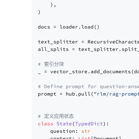
    ),

)

docs = loader.load()

text_splitter = RecursiveCharact
all_splits = text_splitter.split_
# 索引分块
_ = vector_store.add_documents(do
# Define prompt for question-ans
prompt = hub.pull(
"rlm/rag-promp
# 定义应用状态
class
State
(
TypedDict
):

    question: 
str
    context: 
List
[Document]
