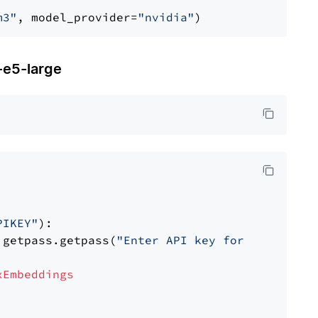
m3"
, model_provider=
"nvidia"
e5-large
PIKEY"
):

 getpass.getpass(
"Enter API key for IBM watso
xEmbeddings