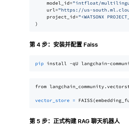
    model_id=
"intfloat/multiling
    url=
"https://us-south.ml.clo
    project_id=
"<WATSONX PROJECT
第 4 步：安装并配置 Faiss
pip
from langchain_community.vectors
vector_store
=
第 5 步：正式构建 RAG 聊天机器人