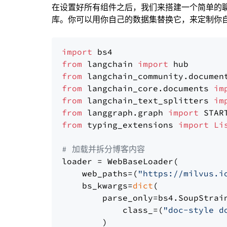
在设置好所有组件之后，我们来搭建一个简单的
库。你可以用你自己的数据集替换它，来定制你自己
import
from
 langchain 
import
from
 langchain_community.documen
from
 langchain_core.documents 
im
from
 langchain_text_splitters 
im
from
 langgraph.graph 
import
from
 typing_extensions 
import
Li
# 加载并拆分博客内容
loader = WebBaseLoader(

    web_paths=(
"https://milvus.i
    bs_kwargs=
dict
(

        parse_only=bs4.SoupStrain
            class_=(
"doc-style d
        )
