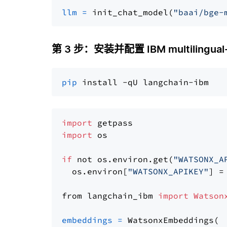
llm
=
 init_chat_model(
"baai/bge-
第 3 步：安装并配置 IBM multilingual-
pip
import
import
 os

if
 not os.environ.get(
"WATSONX_A
  os.environ[
"WATSONX_APIKEY"
] =
from langchain_ibm 
import
Watson
embeddings
=
 WatsonxEmbeddings(
