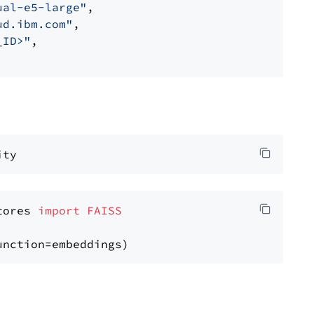
ual-e5-large"
,

ud.ibm.com"
,

_ID>"
,

tores 
import
FAISS