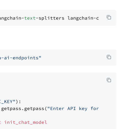
angchain-
text
a-ai-endpoints"
I_KEY"
):

 getpass.getpass(
"Enter API key for NVIDIA: "
t
init_chat_model