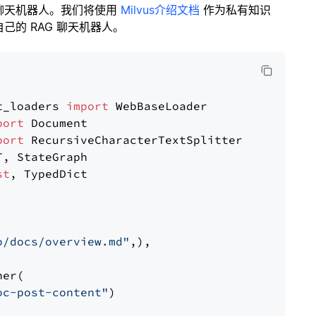
聊天机器人。我们将使用
Milvus介绍文档
作为私有知识
的 RAG 聊天机器人。
t_loaders 
import
port
port
st
, TypedDict

o/docs/overview.md"
,),

er(

oc-post-content"
)
