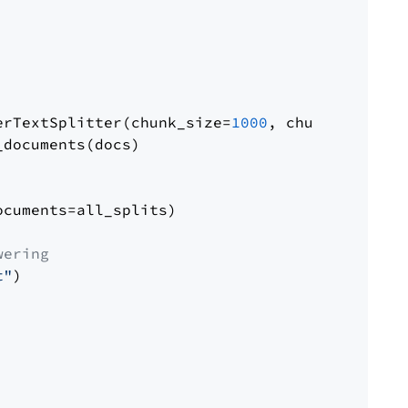
erTextSplitter(chunk_size=
1000
, chunk_overlap
documents(docs)

cuments=all_splits)

wering
t"
)
