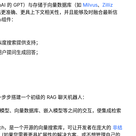
enAI 的 GPT）与存储于向量数据库（如
Milvus
、
Zilliz
出更准确、更具上下文相关性，并且能够及时融合最新信
心组件：
；
似度搜索提供支持；
用户提问生成回答；
一步步搭建一个初级的 RAG 聊天机器人：
言模型、向量数据库、嵌入模型等之间的交互，使集成检索
ity Search，是一个开源的向量搜索库，可让开发者在庞大的
非结
。(如果您需要更具扩展性的解决方案，或不想管理自己的