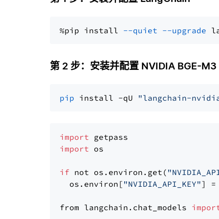
%pip install 
--quiet
--upgrade
 l
第 2 步：安装并配置 NVIDIA BGE-M3
pip
 install -qU 
"langchain-nvidi
import
import
 os

if
 not os.environ.get(
"NVIDIA_AP
  os.environ[
"NVIDIA_API_KEY"
] =
from langchain.chat_models 
impor