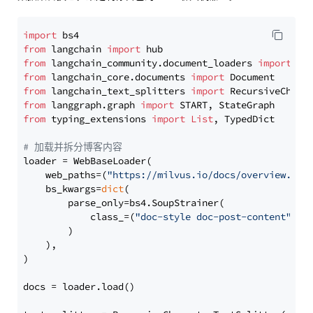
import
from
 langchain 
import
from
 langchain_community.document_loaders 
import
from
 langchain_core.documents 
import
from
 langchain_text_splitters 
import
from
 langgraph.graph 
import
from
 typing_extensions 
import
List
, TypedDict

# 加载并拆分博客内容
loader = WebBaseLoader(

    web_paths=(
"https://milvus.io/docs/overview.md"
,
    bs_kwargs=
dict
(

        parse_only=bs4.SoupStrainer(

            class_=(
"doc-style doc-post-content"
)

        )

    ),

)

docs = loader.load()
