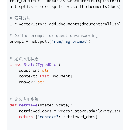
text_splitter = RecursiveCharacterTextSplitter(chun
all_splits = text_splitter.split_documents(docs)

# 索引分块
_ = vector_store.add_documents(documents=all_splits)
# Define prompt for question-answering
prompt = hub.pull(
"rlm/rag-prompt"
)

# 定义应用状态
class
State
(
TypedDict
):

    question: 
str
    context: 
List
[Document]

    answer: 
str
# 定义应用步骤
def
retrieve
(
state: State
):

    retrieved_docs = vector_store.similarity_search
return
 {
"context"
: retrieved_docs}
