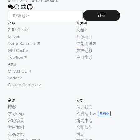
4000-zilliz（4000945549）
订阅
产品
开发者
Zilliz Cloud
文档
Milvus
开源项目
Deep Searcher
性能测试
GPTCache
数据迁移
Towhee
应用集成
Attu
Milvus CLI
Feder
Claude Context
资源
公司
博客
关于我们
学习中心
招贤纳士
热招中
常用场景
新闻中心
客户案例
合作伙伴
竞品对比
活动