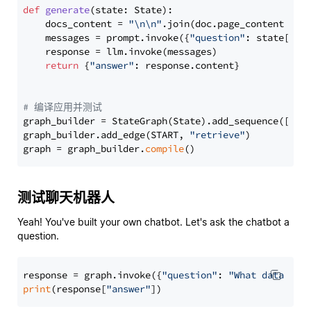
def
generate
(
state: State
):

    docs_content = 
"\n\n"
.join(doc.page_content 
for
    messages = prompt.invoke({
"question"
: state[
"qu
    response = llm.invoke(messages)

return
 {
"answer"
: response.content}

# 编译应用并测试
graph_builder = StateGraph(State).add_sequence([retr
graph_builder.add_edge(START, 
"retrieve"
)

graph = graph_builder.
compile
测试聊天机器人
Yeah! You've built your own chatbot. Let's ask the chatbot a
question.
response = graph.invoke({
"question"
: 
"What data typ
print
(response[
"answer"