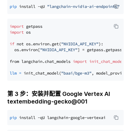
pip
 install -qU 
"langchain-nvidia-ai-endpoints"
import
import
 os

if
 not os.environ.get(
"NVIDIA_API_KEY"
):

  os.environ[
"NVIDIA_API_KEY"
] = getpass.getpass(
"E
from langchain.chat_models 
import
init_chat_model
llm
=
 init_chat_model(
"baai/bge-m3"
, model_provider
第 3 步：安装并配置 Google Vertex AI
textembedding-gecko@001
pip