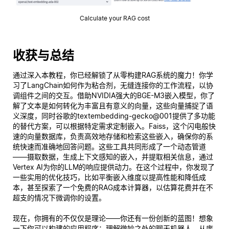
Calculate your RAG cost
收获与总结
通过深入本教程，你已经解锁了从零构建RAG系统的魔力！你学
习了LangChain如何作为粘合剂，无缝连接你的工作流程，以协
调组件之间的交互。借助NVIDIA强大的BGE-M3嵌入模型，你了
解了文本是如何转化为丰富且有意义的向量，这些向量捕捉了语
义深度，同时谷歌的textembedding-gecko@001提供了多功能
的替代方案，可以根据特定需求定制嵌入。Faiss，这个闪电般快
速的向量数据库，负责高效地存储和检索这些嵌入，确保你的系
统快速而准确地回答问题。这些工具共同形成了一个动态管道
——摄取数据，生成上下文感知的嵌入，并提取相关信息，通过
Vertex AI为你的LLM的响应提供动力。在这个过程中，你发现了
一些实用的优化技巧，比如平衡嵌入维度以提高性能和降低成
本，甚至探索了一个免费的RAG成本计算器，以估算花费并在不
超支的情况下微调你的设置。
现在，你拥有的不仅仅是理论——你还有一份创新的蓝图！想象
一下你可以构建的应用程序：理解微妙之处的聊天机器人、从庞