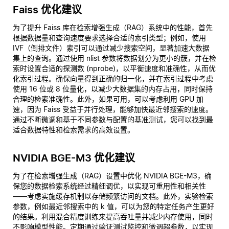
Faiss 优化建议
为了提升 Faiss 库在检索增强生成（RAG）系统中的性能，首先
根据数据量和查询速度要求选择合适的索引类型；例如，使用
IVF（倒排文件）索引可以通过减少搜索空间，显著加速大数据
集上的查询。通过使用 nlist 参数将数据划分为更小的簇，并在检
索时设置合适的探测数 (nprobe)，以平衡速度和准确性，从而优
化索引过程。确保向量得到正确的归一化，并在索引过程中考虑
使用 16 位或 8 位量化，以减少大数据集的内存占用，同时保持
合理的检索准确性。此外，如果可用，可以考虑利用 GPU 加
速，因为 Faiss 受益于并行处理，能够加快最近邻搜索的速度。
通过不断微调和基于不同参数与配置的基准测试，您可以找到最
适合数据特性和检索需求的高效设置。
NVIDIA BGE-M3 优化建议
为了在检索增强生成（RAG）设置中优化 NVIDIA BGE-M3，确
保您的数据检索系统经过精细调优，以实现可重用性和相关性
——考虑实施缓存机制以存储频繁访问的文档。此外，实验检索
参数，例如最近邻搜索中的 k 值，可以为您的特定任务产生更好
的结果。利用混合精度训练来提高吞吐量并减少内存使用，同时
不影响模型性能。定期通过验证测试监控和微调超参数，以实现