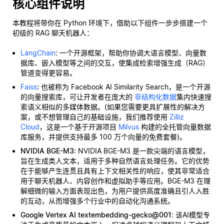
核心组件说明
本教程将带你在 Python 环境下，借助以下组件一步步搭建一个
初级的 RAG 聊天机器人：
LangChain
: 一个开源框架，帮助你协调大语言模型、向量数
据库、嵌入模型等之间的交互，使集成检索增强生成（RAG）
管道变得更容易。
Faiss
:
也被称为 Facebook AI Similarity Search，是一个开源
的向量搜索库，可让开发者在庞大的
非结构化数据
集内快速搜
索语义相似的多媒体数据。(如果您需要更具扩展性的解决方
案，或不想管理自己的基础设施，我们推荐使用
Zilliz
Cloud
，这是一个基于开源项目
Milvus
构建的全托管向量数据
库服务，并提供支持最多 100 万个向量的免费套餐)。
NVIDIA BGE-M3
: NVIDIA BGE-M3 是一款尖端的语言模型，
旨在生成类人文本，适用于多种自然语言处理任务。它的优势
在于能够产生连贯且具有上下文相关性的响应，使其非常适合
用于聊天机器人、内容创作和虚拟助手等应用。BGE-M3 在理
解细微的输入方面表现出色，为用户提供高度准确且引人入胜
的互动，从而增强多个行业中的自动化沟通系统。
Google Vertex AI textembedding-gecko@001
: 该AI模型专