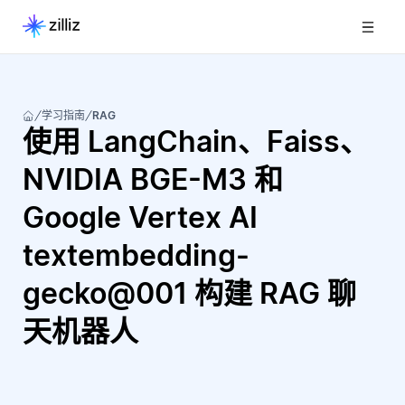
学习指南
RAG
使用 LangChain、Faiss、
NVIDIA BGE-M3 和
Google Vertex AI
textembedding-
gecko@001 构建 RAG 聊
天机器人