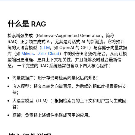
什么是 RAG
检索增强生成（Retrieval-Augmented Generation，简称
RAG）正引领生成式 AI，尤其是对话式 AI 的新潮流。它将预训
练的大语言模型（
LLM
，如 OpenAI 的 GPT）与存储于向量数据
库（如
Milvus
、
Zilliz Cloud
）中的外部知识源相结合，从而让模
型输出更准确、更具上下文相关性，并且能够及时融合最新信
息。 一个完整的 RAG 系统通常包含以下四大核心组件：
向量数据库：用于存储与检索向量化后的知识；
嵌入模型：将文本转为向量表示，为后续的相似度搜索提供支
持；
大语言模型（LLM）：根据检索到的上下文和用户提问生成回
答；
框架：负责将上述组件串联成可用的应用。