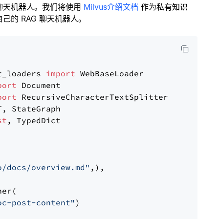
聊天机器人。我们将使用
Milvus介绍文档
作为私有知识
的 RAG 聊天机器人。
t_loaders 
import
port
port
st
, TypedDict

o/docs/overview.md"
,),

er(

oc-post-content"
)
