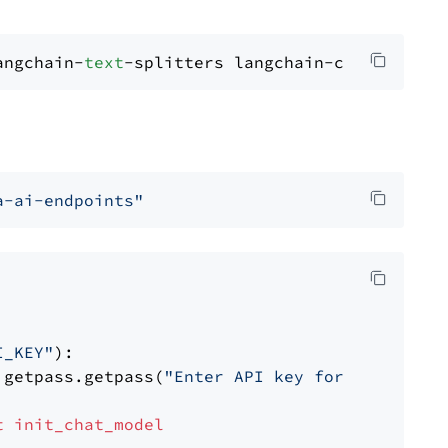
angchain-
text
a-ai-endpoints"
I_KEY"
):

 getpass.getpass(
"Enter API key for NVIDIA: "
t
init_chat_model