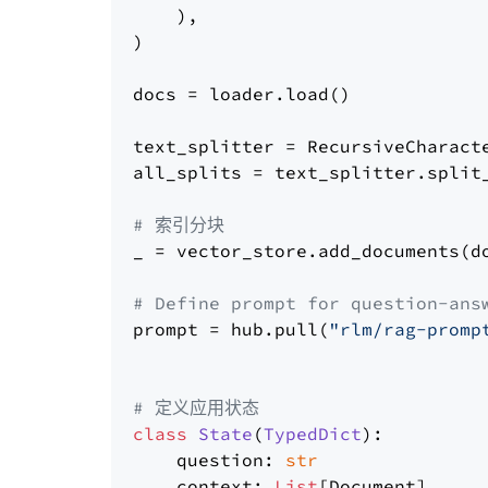
    ),

)

docs = loader.load()

text_splitter = RecursiveCharact
all_splits = text_splitter.split_
# 索引分块
_ = vector_store.add_documents(do
# Define prompt for question-ans
prompt = hub.pull(
"rlm/rag-promp
# 定义应用状态
class
State
(
TypedDict
):

    question: 
str
    context: 
List
[Document]
