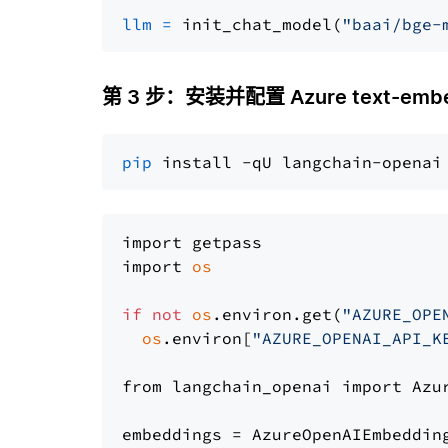
llm
=
 init_chat_model(
"baai/bge-
第 3 步：安装并配置 Azure text-embe
pip
import getpass

import 
os
if
not
os
.environ.get(
"AZURE_OPE
os
.environ[
"AZURE_OPENAI_API_K
from langchain_openai import Azur
embeddings = AzureOpenAIEmbedding