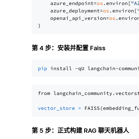
    azure_endpoint=
os
.environ[
"A
    azure_deployment=
os
.environ[
    openai_api_version=
os
.enviro
第 4 步：安装并配置 Faiss
pip
from langchain_community.vectors
vector_store
=
第 5 步：正式构建 RAG 聊天机器人