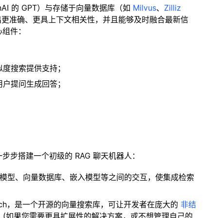
enAI 的 GPT）与存储于向量数据库（如
Milvus
、
Zilliz
出更准确、更具上下文相关性，并且能够及时融合最新信
心组件：
；
似度搜索提供支持；
用户提问生成回答；
一步步搭建一个初级的 RAG 聊天机器人：
言模型、向量数据库、嵌入模型等之间的交互，使集成检索
ity Search，是一个开源的向量搜索库，可让开发者在庞大的
非结
。(如果您需要更具扩展性的解决方案，或不想管理自己的