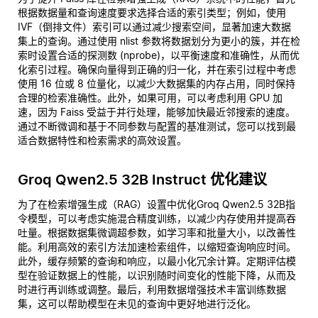
根据数据量和查询速度要求选择合适的索引类型；例如，使用
IVF（倒排文件）索引可以通过减少搜索空间，显著加速大数据
集上的查询。通过使用 nlist 参数将数据划分为更小的簇，并在检
索时设置合适的探测数 (nprobe)，以平衡速度和准确性，从而优
化索引过程。确保向量得到正确的归一化，并在索引过程中考虑
使用 16 位或 8 位量化，以减少大数据集的内存占用，同时保持
合理的检索准确性。此外，如果可用，可以考虑利用 GPU 加
速，因为 Faiss 受益于并行处理，能够加快最近邻搜索的速度。
通过不断微调和基于不同参数与配置的基准测试，您可以找到最
适合数据特性和检索需求的高效设置。
Groq Qwen2.5 32B Instruct 优化建议
为了在检索增强生成（RAG）设置中优化Groq Qwen2.5 32B指
令模型，可以考虑实施混合精度训练，以减少内存使用并提高吞
吐量。根据数据集微调超参数，如学习率和批量大小，以改善性
能。利用高效的索引方法加速检索组件，以缩短查询响应时间。
此外，缓存频繁的查询和响应，以最小化冗余计算。定期评估模
型在验证数据上的性能，以识别随时间变化的性能下降，从而及
时进行再训练或调整。最后，利用数据增强技术丰富训练数据
集，这可以帮助模型在未见的查询中更好地进行泛化。