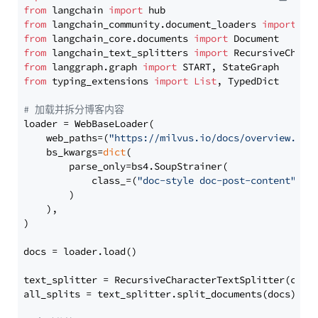
from
 langchain 
import
from
 langchain_community.document_loaders 
import
from
 langchain_core.documents 
import
from
 langchain_text_splitters 
import
from
 langgraph.graph 
import
from
 typing_extensions 
import
List
, TypedDict

# 加载并拆分博客内容
loader = WebBaseLoader(

    web_paths=(
"https://milvus.io/docs/overview.md"
,
    bs_kwargs=
dict
(

        parse_only=bs4.SoupStrainer(

            class_=(
"doc-style doc-post-content"
)

        )

    ),

)

docs = loader.load()

text_splitter = RecursiveCharacterTextSplitter(chun
all_splits = text_splitter.split_documents(docs)
