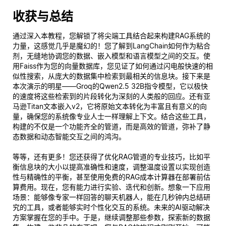
收获与总结
通过深入本教程，您解锁了将尖端工具结合起来构建RAG系统的
力量，这感觉几乎是魔幻的！您了解到LangChain如何作为粘合
剂，无缝地协调您的数据、嵌入模型和语言模型之间的交互。使
用Faiss作为您的向量数据库，您见证了如何通过闪电般快速的相
似性搜索，从庞大的数据集中检索到最相关的信息块。接下来是
本次演示的明星——Groq的Qwen2.5 32B指令模型，它以极快
的速度将这些检索到的片段转化为深刻的人类般的回应。还有亚
马逊Titan文本嵌入v2，它将原始文本转化为丰富且有意义的向
量，确保您的系统像专业人士一样理解上下文。结合这些工具，
构建的不仅是一个功能齐全的管道，而是
高效
的管道，弥补了静
态数据和动态智能交互之间的鸿沟。
等等，还有更多！您还获得了优化RAG管道的专业技巧，比如平
衡信息块的大小以提高准确性和速度，调整温度设置以实现创造
性与精确性的平衡，甚至使用免费的RAG成本计算器在部署前估
算费用。现在，您有能力进行实验、迭代和创新。想象一下应用
场景：能够像专家一样回答的聊天机器人，能在几秒钟内总结研
究的工具，或者能够实时个性化交互的系统。未来的AI驱动解决
方案掌握在您的手中。于是，继续调整那些参数，探索新的数据