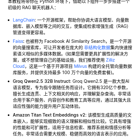
本教程将带你在 Python 环境下，借助以下组件一步步搭建一个
初级的 RAG 聊天机器人：
LangChain
: 一个开源框架，帮助你协调大语言模型、向量数
据库、嵌入模型等之间的交互，使集成检索增强生成（RAG）
管道变得更容易。
Faiss
:
也被称为 Facebook AI Similarity Search，是一个开源
的向量搜索库，可让开发者在庞大的
非结构化数据
集内快速搜
索语义相似的多媒体数据。(如果您需要更具扩展性的解决方
案，或不想管理自己的基础设施，我们推荐使用
Zilliz
Cloud
，这是一个基于开源项目
Milvus
构建的全托管向量数据
库服务，并提供支持最多 100 万个向量的免费套餐)。
Groq Qwen2.5 32B Instruct
: Groq Qwen2.5 是一款大型AI
语言模型，专为指令跟随任务而设计。它拥有320亿个参数，
擅长生成连贯、上下文相关的响应，并理解复杂查询。非常适
合用于客户服务、内容创作和教育工具等应用，通过其强大且
适应性强的能力提升用户互动体验。
Amazon Titan Text Embeddings v2
: 该模型生成高质量的文
本嵌入，能够实现细致的语义理解和相似性比较。它具有增强
的性能和可扩展性，适用于信息检索、推荐系统和情感分析等
任务。非常适合需要大规模、稳健而高效的语言表示的应用。