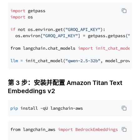
import
import
 os

if
 not os.environ.get(
"GROQ_API_KEY"
):

  os.environ[
"GROQ_API_KEY"
] = getpass.getpass(
"Ent
from langchain.chat_models 
import
init_chat_model
llm
=
 init_chat_model(
"qwen-2.5-32b"
, model_provide
第 3 步：安装并配置 Amazon Titan Text
Embeddings v2
pip
from langchain_aws 
import
BedrockEmbeddings