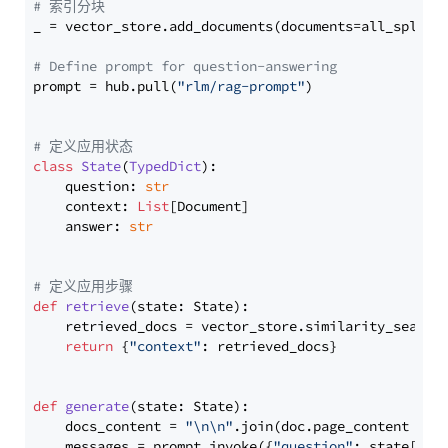
# 索引分块
_ = vector_store.add_documents(documents=all_splits)
# Define prompt for question-answering
prompt = hub.pull(
"rlm/rag-prompt"
)

# 定义应用状态
class
State
(
TypedDict
):

    question: 
str
    context: 
List
[Document]

    answer: 
str
# 定义应用步骤
def
retrieve
(
state: State
):

    retrieved_docs = vector_store.similarity_search
return
 {
"context"
: retrieved_docs}

def
generate
(
state: State
):

    docs_content = 
"\n\n"
.join(doc.page_content 
for
    messages = prompt.invoke({
"question"
: state[
"qu