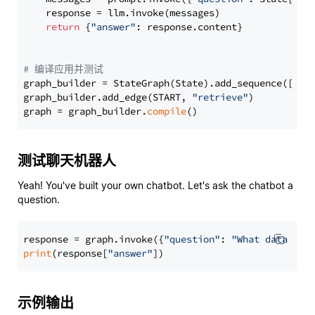
    response = llm.invoke(messages)

return
 {
"answer"
: response.content}

# 编译应用并测试
graph_builder = StateGraph(State).add_sequence([retr
graph_builder.add_edge(START, 
"retrieve"
)

graph = graph_builder.
compile
测试聊天机器人
Yeah! You've built your own chatbot. Let's ask the chatbot a
question.
response = graph.invoke({
"question"
: 
"What data typ
print
(response[
"answer"
示例输出