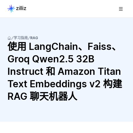
学习指南
RAG
使用 LangChain、Faiss、
Groq Qwen2.5 32B
Instruct 和 Amazon Titan
Text Embeddings v2 构建
RAG 聊天机器人