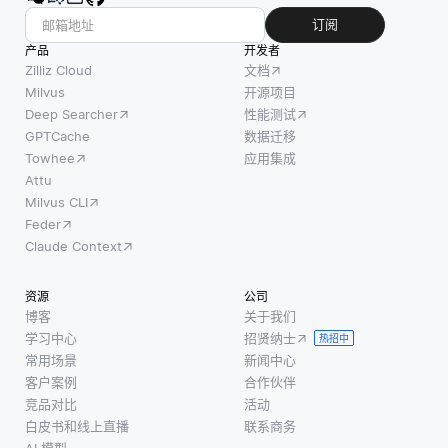
订阅
产品
开发者
Zilliz Cloud
文档
Milvus
开源项目
Deep Searcher
性能测试
GPTCache
数据迁移
Towhee
应用集成
Attu
Milvus CLI
Feder
Claude Context
资源
公司
博客
关于我们
学习中心
招贤纳士
热招中
常用场景
新闻中心
客户案例
合作伙伴
竞品对比
活动
白皮书和线上直播
联系商务