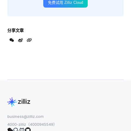
免费试用 Zilliz Cloud
分享文章
business@zilliz.com
4000-zilliz（4000945549）