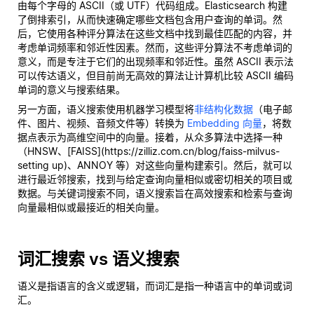
由每个字母的 ASCII（或 UTF）代码组成。Elasticsearch 构建
了倒排索引，从而快速确定哪些文档包含用户查询的单词。然
后，它使用各种评分算法在这些文档中找到最佳匹配的内容，并
考虑单词频率和邻近性因素。然而，这些评分算法不考虑单词的
意义，而是专注于它们的出现频率和邻近性。虽然 ASCII 表示法
可以传达语义，但目前尚无高效的算法让计算机比较 ASCII 编码
单词的意义与搜索结果。
另一方面，语义搜索使用机器学习模型将
非结构化数据
（电子邮
件、图片、视频、音频文件等）转换为
Embedding 向量
，将数
据点表示为高维空间中的向量。接着，从众多算法中选择一种
（HNSW、[FAISS](https://zilliz.com.cn/blog/faiss-milvus-
setting up)、ANNOY 等）对这些向量构建索引。然后，就可以
进行最近邻搜索，找到与给定查询向量相似或密切相关的项目或
数据。与关键词搜索不同，语义搜索旨在高效搜索和检索与查询
向量最相似或最接近的相关向量。
词汇搜索 vs 语义搜索
语义是指语言的含义或逻辑，而词汇是指一种语言中的单词或词
汇。