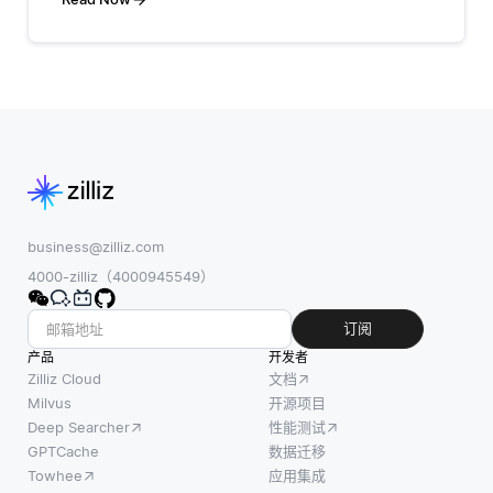
系统使用算法和
或欺诈行为。通过分析历史数据并建立正
通过使用
模型来模拟人类
常行为的基准，异常检测系统可以标记出
DISTINC
的视觉感知，可
偏离这一标准的情况。例如，如果用户通
以应用于许多行
常从特定地点登录
业。常见的应用
包括面
business@zilliz.com
4000-zilliz（4000945549）
订阅
产品
开发者
Zilliz Cloud
文档
Milvus
开源项目
Deep Searcher
性能测试
GPTCache
数据迁移
Towhee
应用集成