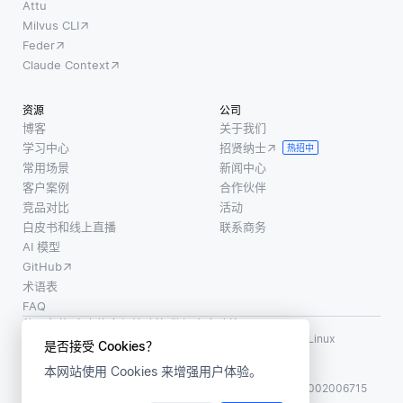
Attu
Milvus CLI
Feder
Claude Context
资源
公司
博客
关于我们
学习中心
招贤纳士
热招中
常用场景
新闻中心
客户案例
合作伙伴
竞品对比
活动
白皮书和线上直播
联系商务
AI 模型
GitHub
术语表
FAQ
使用条款
·
个人信息保护政策
·
数据安全政策
LF AI、LF AI & Data、Milvus，以及相关的开源项目名称为 Linux
是否接受 Cookies？
Foundation 所有商标
本网站使用 Cookies 来增强用户体验。
版权所有 ©2026 上海赜睿信息科技有限公司保留所有权利
ICP 备案:
沪ICP备2023014543号-1
沪公网安备31011002006715