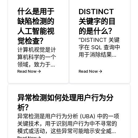
什么是用于
DISTINCT
缺陷检测的
关键字的目
人工智能视
的是什么？
觉检查？
“DISTINCT 关键
字在 SQL 查询中
计算机视觉是计
用于消除结果集
算机科学的一个
中的重复行。当
领域，致力于使
从数据库中检索
机器能够解释和
Read Now
Read Now
数据时，通常会
理解来自世界的
遇到多个行在选
视觉信息。这涉
定列中具有相同
及处理和分析图
异常检测如何处理用户行为分
值的情况。
像或视频以提取
析？
DISTINCT 关键
有意义的数据，
字确保只返回唯
例如对象，深
异常检测是用户行为分析 (UBA) 中的一项
一记录，使得分
度，运动和模
关键技术，用于识别用户行为中不寻常的
析或显示不同值
式。计算机视觉
模式或活动，这些异常可能暗示安全威胁
变得更加容易。
Read Now