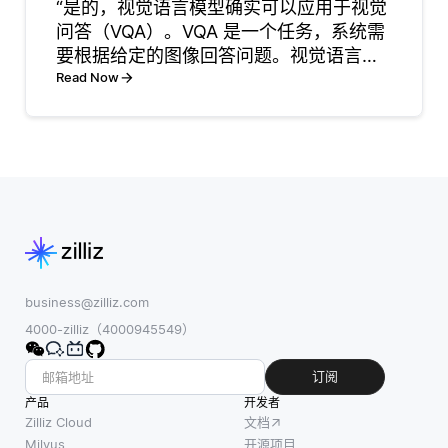
“是的，视觉语言模型确实可以应用于视觉
数据的变体，以
允许在需要时快
问答（VQA）。VQA 是一个任务，系统需
提高模型的鲁棒
速检索嵌入。一
要根据给定的图像回答问题。视觉语言模
性和泛化能力。
旦嵌入被预先计
型结合了视觉信息和文本数据，使得它们
Read Now
这可以包括旋转
算，它们就可以
能够有效地解释和处理这两种类型的信
图像、翻转图像
用于生产应用程
息。通过理解图像及其相关语言，这些模
或调整亮度等技
序，
型能够生成与图像内
术。通过人为扩
展数据集，开发
人员可
business@zilliz.com
4000-zilliz（4000945549）
订阅
产品
开发者
Zilliz Cloud
文档
Milvus
开源项目