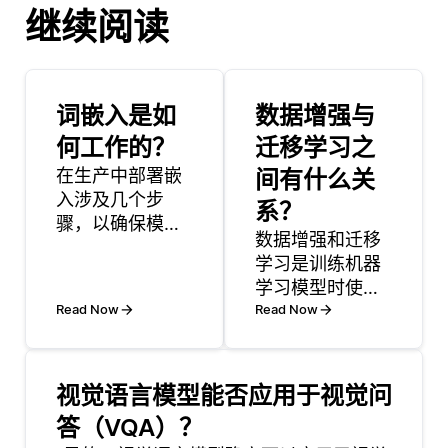
继续阅读
词嵌入是如
数据增强与
何工作的？
迁移学习之
在生产中部署嵌
间有什么关
入涉及几个步
系？
骤，以确保模型
数据增强和迁移
可以在实时或批
学习是训练机器
处理场景中有效
学习模型时使用
地生成和利用嵌
Read Now
的两种互补技
Read Now
入。第一步是从
术，特别是在计
模型中预先计算
算机视觉和自然
或生成嵌入，并
语言处理等领
将它们存储在矢
视觉语言模型能否应用于视觉问
域。数据增强涉
量数据库或其他
答（VQA）？
及创建现有训练
存储系统中。这