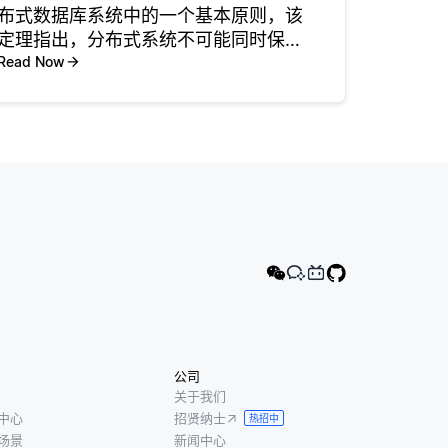
布式数据库系统中的一个基本原则，该
定理指出，分布式系统不可能同时保证
以下三个属性：一致性、可用性和分区
Read Now
容忍性。一致性意味着每次读取都必须
接收到最新的写入结果或错误。可用性
确保每个请求（读取或写入）都能得到
公司
关于我们
中心
招贤纳士
热招中
场景
新闻中心