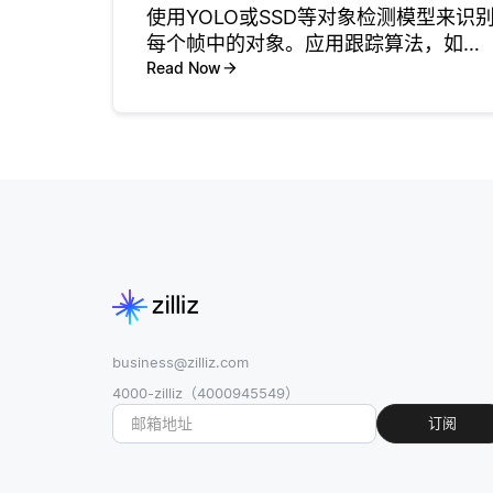
使用YOLO或SSD等对象检测模型来识
每个帧中的对象。应用跟踪算法，如
SORT (简单在线和实时跟踪) 或
Read Now
DeepSORT，以保持连续帧的对象身
份。 对于基于光流的跟踪，使用
OpenCV中的lucas-
business@zilliz.com
4000-zilliz（4000945549）
订阅