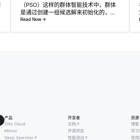
别
（PSO）这样的群体智能技术中，群体
是通过创建一组候选解来初始化的，这
些候选解通常被称为粒子。每个粒子代
Read Now
表了对正在解决的优化问题的潜在答
案。为了开始，开发人员通常会定义解
空间的边界，这有助于生成每个粒子的
初
产品
开发者
资源
Zilliz Cloud
文档
博客
Milvus
开源项目
学习
Deep Searcher
性能测试
常用