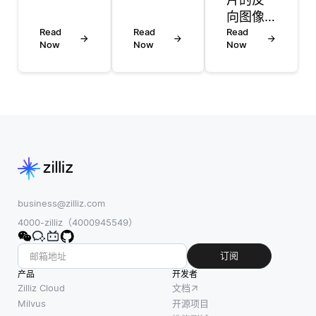
引入微
测分析
向图像
妙的、
来预测
Read
Read
搜索允
Read
通常难
客户行
Now
Now
Now
许用户
以察觉
为、优
查找与
的变化
化库存
特定图
来利用
管理和
像相关
神经网
增强营
的信
络中的
销策
息，而
漏洞，
略。通
不是基
导致模
过分析
于文本
型做出
历史销
的查
错误的
售数
询。当
business@zilliz.com
预测。
据、客
用户提
4000-zilliz（4000945549）
例如，
户人口
交一张
向图像
统计信
图像
订阅
添加噪
息和购
时，谷
产品
声可以
开发者
买模
歌会分
Zilliz Cloud
文档
诱使分
式，零
析该图
Milvus
开源项目
类器错
售商能