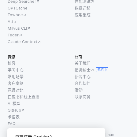
Deep Searcher
性能测试
像的视
误地识
够预测
GPTCache
数据迁移
觉内
别对
未来趋
Towhee
应用集成
容，以
象。 常
势并做
Attu
识别互
见的攻
Milvus CLI
出明智
联网上
击方法
Feder
的决
的相关
包括快
Claude Context
策。这
匹配。
速梯度
有助于
这一过
符号法
资源
公司
企业了
程包含
(FGSM)
博客
关于我们
解哪些
多个步
学习中心
招贤纳士
和投影
热招中
产品可
骤，包
常用场景
新闻中心
梯度下
能会受
括从图
客户案例
合作伙伴
降法
到欢
像中提
竞品对比
活动
(PGD)，
迎，从
白皮书和线上直播
联系商务
取特
它们迭
而改善
AI 模型
征，创
库存水
GitHub
建这些
平，降
术语表
特征的
FAQ
低过度
独特表
使用条款
·
个人信息保护政策
·
数据安全政策
库存或
示，并
LF AI、LF AI & Data、Milvus，以及相关的开源项目名称为 Linux