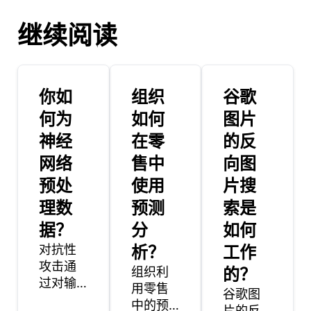
继续阅读
你如
组织
谷歌
何为
如何
图片
神经
在零
的反
网络
售中
向图
预处
使用
片搜
理数
预测
索是
据？
分
如何
对抗性
析？
工作
攻击通
组织利
的？
过对输
用零售
谷歌图
入数据
中的预
片的反