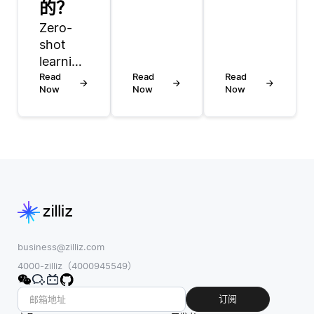
的？
以有效
领域的
Zero-
地用于
一个关
shot
异常检
键方
learning
测。在
法，它
(ZSL) 可
Read
这种方
Read
允许多
Read
Now
Now
Now
以显著
法中，
个设备
增强推
模型从
或客户
荐系
数据本
端在不
统，允
身中学
共享本
许它们
习，而
地数据
对新项
不需要
的情况
目或用
有标签
下协作
户偏好
的样
训练机
进行预
本，这
器学习
测，而
尤其有
模型。
business@zilliz.com
无需进
益，因
联邦平
4000-zilliz（4000945549）
行大量
为标记
均的主
的再培
的异常
要作用
订阅
训。在
情况可
是聚合