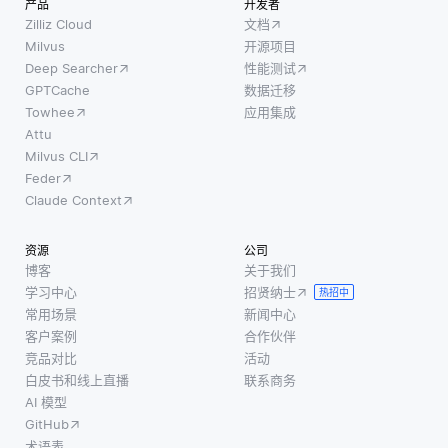
产品
开发者
传统的
能稀少
来自不
Zilliz Cloud
文档
推荐系
或难以
同参与
Milvus
开源项目
Deep Searcher
性能测试
统中，
获取。
者的更
GPTCache
数据迁移
模型是
相反，
新，以
Towhee
应用集成
在现有
模型被
便在保
Attu
数据上
训练以
护个人
Milvus CLI
训练
理解数
数据私
Feder
的，并
据中的
密性的
Claude Context
且可能
正常模
同时训
难以建
式。一
练出一
资源
公司
议超出
旦它学
个全局
博客
关于我们
其训练
会了正
模型。
学习中心
招贤纳士
热招中
集的项
常的表
这种方
常用场景
新闻中心
目，例
现，它
法在数
客户案例
合作伙伴
如新发
就能够
据隐私
竞品对比
活动
白皮书和线上直播
联系商务
布的产
识别不
受到重
AI 模型
品或利
同于这
视的场
GitHub
基类别
些模式
景下特
术语表