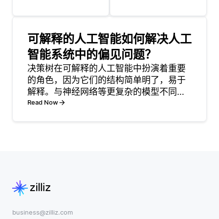
序，使其更容易
而在计算机视觉
与现有应用程序
任务中实现突
集成。这种集成
破。它们的分层
可解释的人工智能如何解决人工
通常通过使用函
架构模仿人类视
智能系统中的偏见问题？
数即服务
觉系统，从简单
（FaaS）提供商
决策树在可解释的人工智能中扮演着重要
的边缘到复杂的
进行，例如 AWS
的角色，因为它们的结构简单明了，易于
对象分层处理图
Lambda 或
解释。与神经网络等更复杂的模型不同，
像。 Cnn在图像
Azure
决策树创建了决策过程的清晰可视化表
Read Now
分类 (例如，
Functions。开发
示。决策树中的每个节点表示基于特征值
ImageNet) 、对
人员可以编写小
的决策点，分支表示这些决策的结果。这
象检测 (例如，
的函数来响应事
种透明度使开发人员和各种利
YOLO
business@zilliz.com