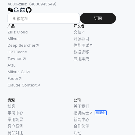
4000-zilliz（4000945549）
订阅
产品
开发者
Zilliz Cloud
文档
Milvus
开源项目
Deep Searcher
性能测试
GPTCache
数据迁移
Towhee
应用集成
Attu
Milvus CLI
Feder
Claude Context
资源
公司
博客
关于我们
学习中心
招贤纳士
热招中
常用场景
新闻中心
客户案例
合作伙伴
竞品对比
活动