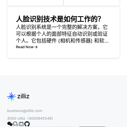
会分析生成的内
略确定需要添加
容是否存在歧视
的功能。这个规
性语言或模式。
人脸识别技术是如何工作的？
划阶段通常包括
这些工具评估产
设定具体目标、
人脸识别系统是一个完整的解决方案，它
出是否反映了不
确定时间表，并
可以根据个人的面部特征自动识别或验证
公平的陈规定型
将任务分配给开
个人。它包括硬件 (相机和传感器) 和软件
观念或与性别、
发团队。通过将
(算法和数据库) 来执行人脸检测，特征提
Read Now
种族、族裔或其
取和匹配。 该系统捕获图像或视频，检测
他敏感因素有关
面部的存在，并分析关键特征，例如眼睛
的偏见。护栏使
之间的距
用预定义的公平
标准来标记有偏
差的输出，并
business@zilliz.com
4000-zilliz（4000945549）