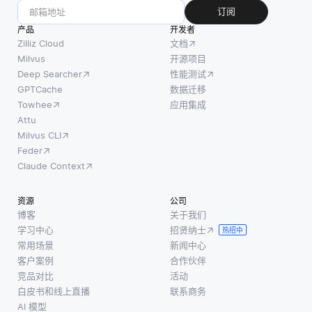
订阅
产品
开发者
Zilliz Cloud
文档
Milvus
开源项目
Deep Searcher
性能测试
GPTCache
数据迁移
Towhee
应用集成
Attu
Milvus CLI
Feder
Claude Context
资源
公司
博客
关于我们
学习中心
招贤纳士
热招中
常用场景
新闻中心
客户案例
合作伙伴
竞品对比
活动
白皮书和线上直播
联系商务
AI 模型