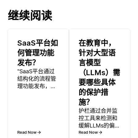
继续阅读
SaaS平台如
在教育中，
何管理功能
针对大型语
发布？
言模型
"SaaS平台通过
（LLMs）需
结构化的流程管
要哪些具体
理功能发布，这
的保护措
个流程通常包括
几个关键步骤：
施？
规划、开发、测
护栏通过合并监
试和部署。最
控工具来检测和
初，产品团队根
缓解LLMs的偏差
据用户反馈、竞
Read Now
输出，这些工具
Read Now
争分析或内部策