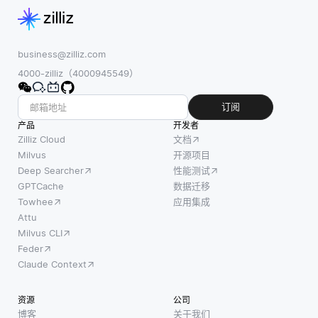
作
态的信
统中，积
用，
息。该过
极推荐是
使设
程的核心
指用户基
备能
是使用神
business@zilliz.com
于其过去
够在
经网络提
4000-zilliz（4000945549）
的行为或
本地
取和表示
偏好可能
处理
图像和文
订阅
会欣赏的
视觉
本的特
产品
项目。例
开发者
信
征。模型
Zilliz Cloud
文档
如，如果
息，
在训练期
Milvus
开源项目
系统推荐
Deep Searcher
性能测试
而不
间使用包
五部电影
GPTCache
数据迁移
是依
含成对图
Towhee
应用集成
赖基
像-文本条
Attu
于云
目的大型
Milvus CLI
的系
数据集，
Feder
统。
学习将
Claude Context
这一
能力
资源
公司
允许
博客
关于我们