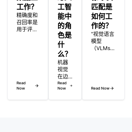
工作？
工智
匹配是
精确度和
能中
如何工
召回率是
的角
作的？
用于评估
色是
“视觉语言
推荐系统
模型
性能的重
什
（VLMs）
要指标。
么？
中的图像-
Precision
机器
文本匹配
衡量系统
视觉
涉及将图
提出的积
在边
像中的视
极建议的
Read
缘人
Read
觉数据与
准确性，
Now
Now
Read Now
工智
相应的文
而recall
能中
本描述对
评估系统
发挥
齐，以同
识别所有
着至
时理解和
相关项目
关重
处理来自
的能力。
要的
这两种模
在推荐系