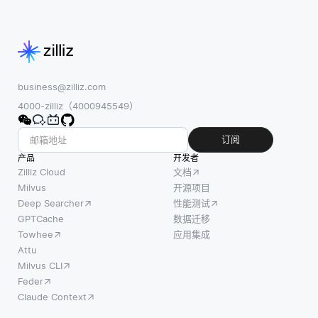
分解
business@zilliz.com
4000-zilliz（4000945549）
订阅
产品
开发者
Zilliz Cloud
文档
Milvus
开源项目
Deep Searcher
性能测试
GPTCache
数据迁移
Towhee
应用集成
Attu
Milvus CLI
Feder
Claude Context