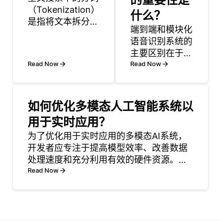
（Tokenization）
什么？
是指将文本拆分成
端到端和模块化
更小、更易于处理
语音识别系统的
的部分，称为“词
主要区别在于其
元”（tokens）。
Read Now
体系结构和处理
Read Now
这些词元本质上是
方法。端到端系
搜索引擎用于索引
统简化了将语音
和检索相关文档的
转换为文本的整
单个单词或术语。
如何优化多模态人工智能系统以
个过程，使其成
当用户进行搜索
用于实时应用？
为一个统一的模
时，搜索系统会在
为了优化用于实时应用的多模态AI系统，
型。这意味着它
索引的文档中查找
开发者应专注于提高模型效率、改善数据
需要原始音频输
这些词元以找到匹
处理速度和充分利用有效的硬件资源。这
入并直接生成文
可以通过模型压缩技术实现，例如剪枝或
Read Now
本输出，通常使
量化，这些技术在不显著牺牲性能的情况
用递归神经网络
下减少模型的大小。例如，使用量化模型
或变压器等技
可以降低权重的数值表示
术。相反，模块
化系统将该过程