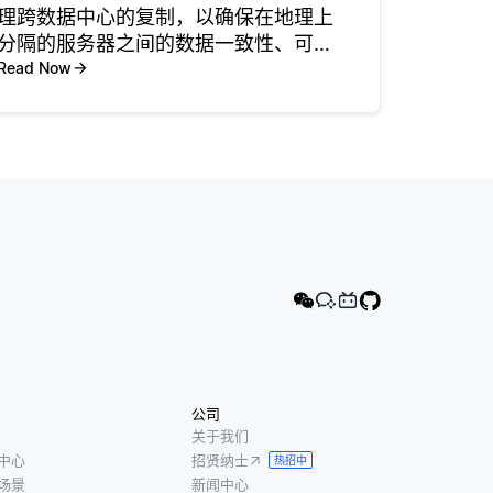
理跨数据中心的复制，以确保在地理上
分隔的服务器之间的数据一致性、可靠
性和可用性。主要使用的方法包括同步
Read Now
复制和异步复制。同步复制确保数据更
改同时在多个位置记录，从而有助于保
持一致性。然而，这通常会引入延迟，
因
公司
关于我们
中心
招贤纳士
热招中
场景
新闻中心