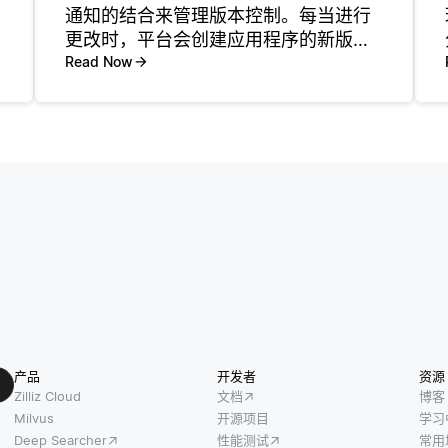
通知的结合来管理版本控制。每当进行
更改时，平台会创建应用程序的新版
本，使用户能够访问最新的功能和更
Read Now
新，而无需手动安装。大多数SaaS应用
程序使用基于云的代码库，允许开发人
员高效地推送更改。这些更新会同时
产品
开发者
资源
Zilliz Cloud
文档
博客
Milvus
开源项目
学习
Deep Searcher
性能测试
常用