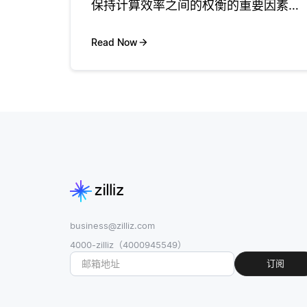
保持计算效率之间的权衡的重要因素。
更高维的嵌入可以捕获数据中更详细的
关系，但它们也需要更多的内存和计算
Read Now
能力。 通常，基于实验来选择维度。对
于文本嵌入，通常使用100和
business@zilliz.com
4000-zilliz（4000945549）
订阅