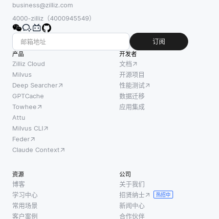
business@zilliz.com
4000-zilliz（4000945549）
订阅
产品
开发者
Zilliz Cloud
文档
Milvus
开源项目
Deep Searcher
性能测试
GPTCache
数据迁移
Towhee
应用集成
Attu
Milvus CLI
Feder
Claude Context
资源
公司
博客
关于我们
学习中心
招贤纳士
热招中
常用场景
新闻中心
客户案例
合作伙伴