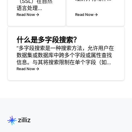
（SSL）在自然
一段时间后发生
语言处理
的结果相关联的
（NLP）中是一
Read Now
Read Now
技术来解决延迟
种方法，通过从
奖励问题。这是
未标记的数据中
至关重要的，因
生成自己的监督
什么是多字段搜索？
为在许多现实场
来训练模型，而
“多字段搜索是一种搜索方法，允许用户在
景中，动作的结
不是依赖于每个
数据集或数据库中跨多个字段或属性查找
果可能不会立即
输入都有相应输
信息。与其将搜索限制在单个字段（如标
可见。为了管理
出的标记数据
题或特定属性）上，多字段搜索使用户能
Read Now
这一点，RL使用
集。自监督学习
够输入查询，同时检查各种字段。这种能
了一种称为时间
生成模型可以学
力增强了搜索体验，使快速而准确地找到
信用分配的方
习的任务，通常
相关信息变得更加容易。
法，该方法有助
涉及对输入数据
于确定未
的部分进行掩
蔽，并让模型预
测缺失的部