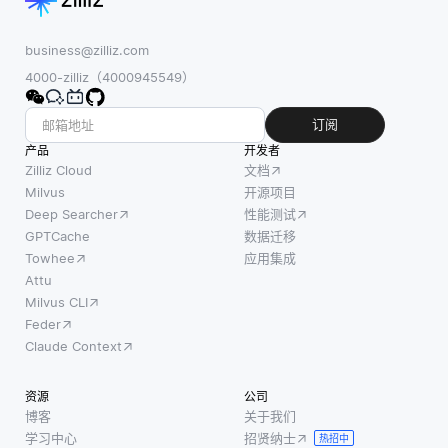
数据集
在这种
度。课
是干净
设置
程学习
且充分
business@zilliz.com
中，每
不是一
准备的
4000-zilliz（4000945549）
一项数
次将代
至关重
据作为
理暴露
要。这
订阅
一个值
于所有
意味着
产品
开发者
存储，
可能的
要去除
Zilliz Cloud
文档
并与一
场景，
重复
Milvus
开源项目
个唯一
这会导
Deep Searcher
性能测试
项、处
的键关
致混乱
GPTCache
数据迁移
理缺失
联，以
或性能
Towhee
应用集成
值，并
便于检
不佳，
Attu
在必要
Milvus CLI
索。分
而是首
时对数
Feder
布式的
先引入
据进行
Claude Context
特点意
更简单
归一
味着数
的任
化。一
资源
公司
据并不
务，并
个多样
博客
关于我们
集中存
随着代
化的数
学习中心
招贤纳士
热招中