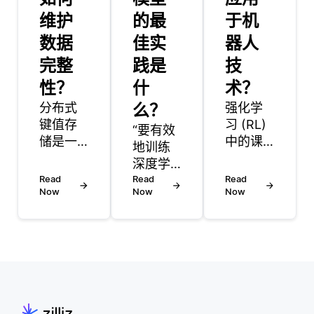
维护
的最
于机
数据
佳实
器人
完整
践是
技
性？
什
术？
分布式
么？
强化学
键值存
习 (RL)
“要有效
储是一
中的课
地训练
种通过
程学习
深度学
分散在
是一种
Read
习模
Read
Read
多个服
培训策
Now
Now
Now
型，有
务器或
略，涉
几个最
节点上
及逐渐
佳实践
的键值
增加呈
需要遵
对系统
现给学
循。首
管理数
习代理
先，确
据的数
的任务
保你的
据库。
的难