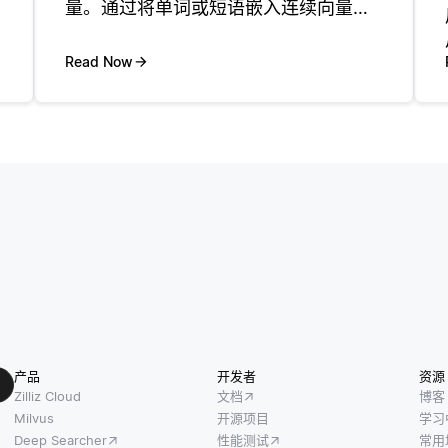
量。通过将单词或短语嵌入连续向量空
间中，NLP模型可以基于单词在向量空
间中的接近度来理解和处理单词之间的
Read Now
关系。例如，像Word2Vec或GloVe这样
的词嵌入将类似的词
产品
开发者
资源
Zilliz Cloud
文档
博客
Milvus
开源项目
学习
Deep Searcher
性能测试
常用