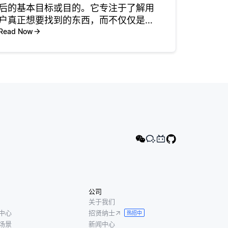
后的基本目标或目的。它专注于了解用
户真正想要找到的东西，而不仅仅是他
们输入的单词。查询意图可以分为不同
Read Now
的类型: 信息 (寻找事实)，导航 (寻找特
定的网站或资源) 和交易 (打算购买或完
成任务)。 IR
公司
关于我们
中心
招贤纳士
热招中
场景
新闻中心