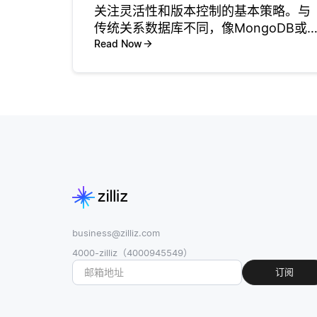
关注灵活性和版本控制的基本策略。与
传统关系数据库不同，像MongoDB或
Couchbase这样的文档数据库是无模式
Read Now
的，这使你可以存储具有不同结构的文
档。然而，随着应用程序的增长和需求
的变化，你可能需要更新文
business@zilliz.com
4000-zilliz（4000945549）
订阅