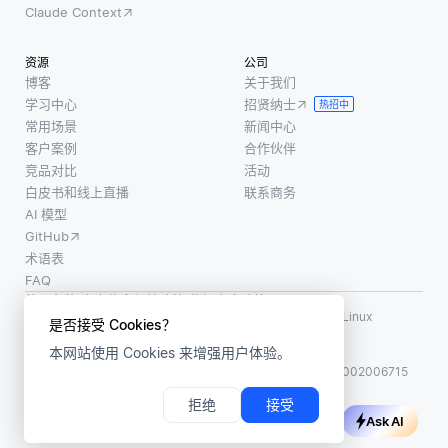
Claude Context
资源
公司
博客
关于我们
学习中心
招贤纳士
热招中
常用场景
新闻中心
客户案例
合作伙伴
竞品对比
活动
白皮书和线上直播
联系商务
AI 模型
GitHub
术语表
FAQ
使用条款
·
个人信息保护政策
·
数据安全政策
LF AI、LF AI & Data、Milvus，以及相关的开源项目名称为 Linux
是否接受 Cookies？
Foundation 所有商标
本网站使用 Cookies 来增强用户体验。
版权所有 ©2026 上海赜睿信息科技有限公司保留所有权利
ICP 备案:
沪ICP备2023014543号-1
沪公网安备31011002006715
拒绝
接受
Ask AI