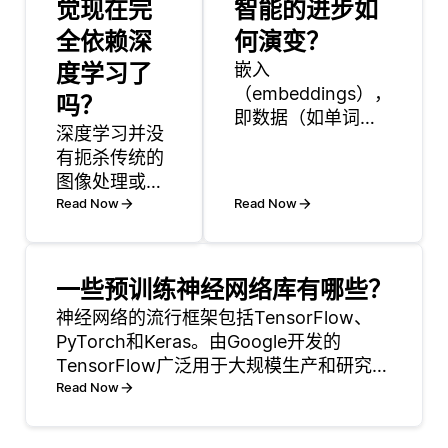
觉现在完
智能的进步如
全依赖深
何演变？
度学习了
嵌入
（embeddings），
吗？
即数据（如单词、
深度学习并没
图像或句子）的密
有扼杀传统的
集向量表示，因人
图像处理或经
工智能技术的进步
典的计算机视
Read Now
Read Now
而获得了显著增
觉技术。相
强。传统上，嵌入
反，它增强了
通常使用如
它们，并在许
一些预训练神经网络库有哪些？
Word2Vec或GloVe
多情况下补充
等简单模型生成，
神经网络的流行框架包括TensorFlow、
了它们。深度
用于文本数据。这
PyTorch和Keras。由Google开发的
学习擅长于对
些方法将每个单词
TensorFlow广泛用于大规模生产和研究。
象检测，语义
视为静态表示，无
PyTorch，在学术界的首选，提供了一个
Read Now
分割和图像分
法捕捉上下文。
灵活和动态的计算图。 基于TensorFlow
类等任务，其
构建的Ker
中从大型数据