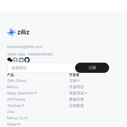
集学习复杂模
式至关重要。
但是，传统的
图像处理技
术，例如边缘
检测，直方图
均衡
business@zilliz.com
4000-zilliz（4000945549）
订阅
产品
开发者
Zilliz Cloud
文档
Milvus
开源项目
Deep Searcher
性能测试
GPTCache
数据迁移
Towhee
应用集成
Attu
Milvus CLI
Feder