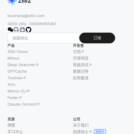
用的资
看到软
其中每
源付
件是如
个连接
费，而
何工作
business@zilliz.com
具有相
不是预
的，从
4000-zilliz（4000945549）
关联的
先购买
而有助
权重。
的容
于更清
订阅
数据通
量。该
晰地理
产品
开发者
过这些
模型通
解其行
Zilliz Cloud
文档
层，激
常考虑
为和安
Milvus
开源项目
活函数
Deep Searcher
性能测试
几个因
全性。
引入非
GPTCache
数据迁移
素，包
当开发
线性，
Towhee
应用集成
括请求
者能够
使网络
Attu
数量、
检查代
Milvus CLI
能够学
函数执
码时，
Feder
习复杂
行时长
他们可
Claude Context
的模
和为这
以识别
式。 在
些函数
出错
资源
公司
训练期
分配的
误、潜
博客
关于我们
间，网
内存
在的漏
学习中心
招贤纳士
热招中