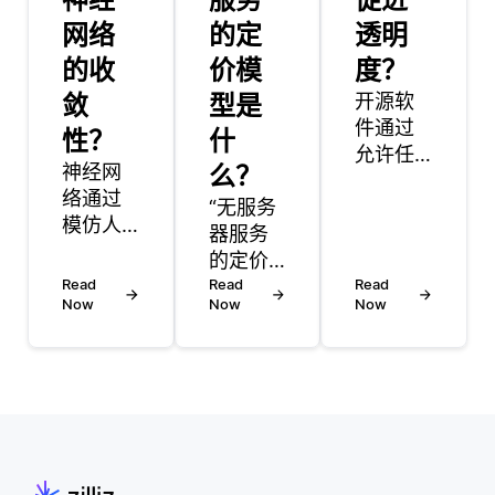
网络
的定
透明
的收
价模
度？
敛
型是
开源软
件通过
性？
什
允许任
神经网
么？
何人访
络通过
“无服务
问、检
模仿人
器服务
查和修
脑的结
的定价
改源代
构来处
Read
模型通
Read
码来促
Read
理数据
Now
Now
Now
常遵循
进透明
并进行
按需付
度。这
预测。
费的方
种开放
它们由
式，这
性意味
互连节
意味着
着开发
点 (神经
您根据
者可以
元) 的层
实际使
准确地
组成，